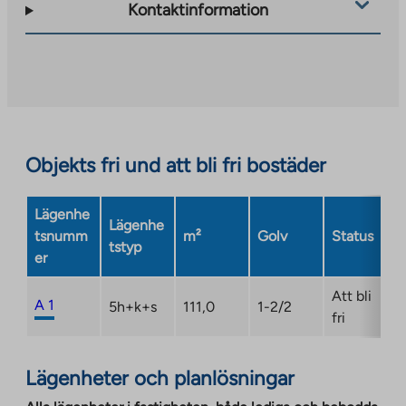
takes
Kontaktinformation
you
to
an
external
site.
Link
opens
Objekts fri und att bli fri bostäder
in
a
Lägenhe
new
Lägenhe
tsnumm
m²
Golv
Status
tab
tstyp
er
Att bli
A 1
5h+k+s
111,0
1-2/2
fri
Lägenheter och planlösningar