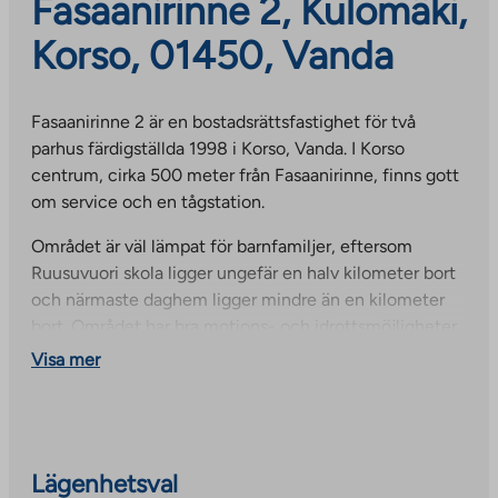
Fasaanirinne 2, Kulomäki,
Korso, 01450, Vanda
Fasaanirinne 2 är en bostadsrättsfastighet för två
parhus färdigställda 1998 i Korso, Vanda. I Korso
centrum, cirka 500 meter från Fasaanirinne, finns gott
om service och en tågstation.
Området är väl lämpat för barnfamiljer, eftersom
Ruusuvuori skola ligger ungefär en halv kilometer bort
och närmaste daghem ligger mindre än en kilometer
bort. Området har bra motions- och idrottsmöjligheter.
Inom en radie av mindre än en kilometer finns en
Visa mer
simbassäng, en idrottsplan, ett gym och Vanda
Centralpark.
Fastigheten har direkt elvärme. Den boende tecknar
ett elavtal med det energibolag han väljer och betalar
Lägenhetsval