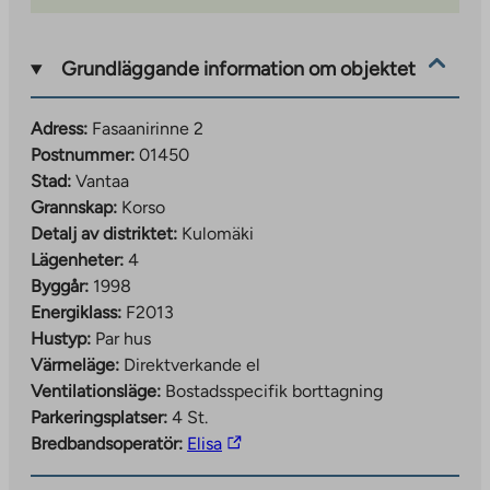
Grundläggande information om objektet
Adress:
Fasaanirinne 2
Postnummer:
01450
Stad:
Vantaa
Grannskap:
Korso
Detalj av distriktet:
Kulomäki
Lägenheter:
4
Byggår:
1998
Energiklass:
F2013
Hustyp:
Par hus
Värmeläge:
Direktverkande el
Ventilationsläge:
Bostadsspecifik borttagning
Parkeringsplatser:
4 St.
The
Bredbandsoperatör:
Elisa
link