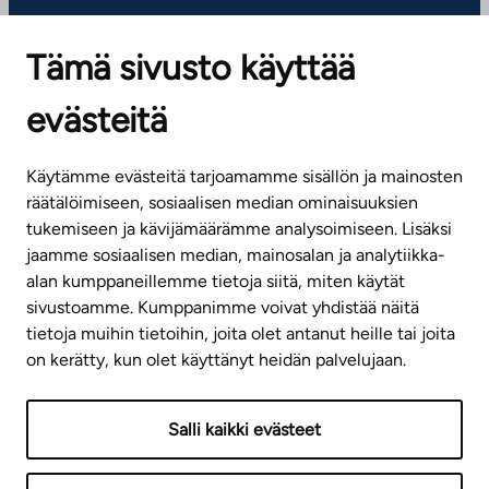
ARBETSSTÄLLEN
Tämä sivusto käyttää
Kontaktinformation
evästeitä
KUNDSERVICE
Tel. 045 7734 3777
Käytämme evästeitä tarjoamamme sisällön ja mainosten
(vardagar kl. 8–16)
räätälöimiseen, sosiaalisen median ominaisuuksien
tukemiseen ja kävijämäärämme analysoimiseen. Lisäksi
info@ta.fi
jaamme sosiaalisen median, mainosalan ja analytiikka-
alan kumppaneillemme tietoja siitä, miten käytät
sivustoamme. Kumppanimme voivat yhdistää näitä
Nyhetsbrev (på finska)
tietoja muihin tietoihin, joita olet antanut heille tai joita
on kerätty, kun olet käyttänyt heidän palvelujaan.
Salli kaikki evästeet
Användningsvillkor
Dataskydd
Tillgänglighetsutlåtande