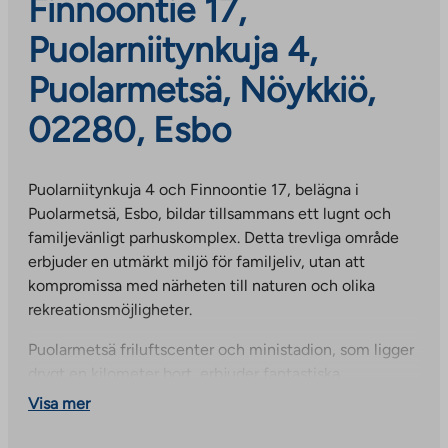
Finnoontie 17,
Puolarniitynkuja 4,
Puolarmetsä, Nöykkiö,
02280, Esbo
Puolarniitynkuja 4 och Finnoontie 17, belägna i
Puolarmetsä, Esbo, bildar tillsammans ett lugnt och
familjevänligt parhuskomplex. Detta trevliga område
erbjuder en utmärkt miljö för familjeliv, utan att
kompromissa med närheten till naturen och olika
rekreationsmöjligheter.
Puolarmetsä friluftscenter och ministadion, som ligger
drygt en kilometer bort, erbjuder fantastiska
möjligheter till aktiv fritid: området inkluderar ett
Visa mer
utomhusgym, tennisbanor, en frisbeegolfbana, en
basketplan och konstgjord is på vintern.