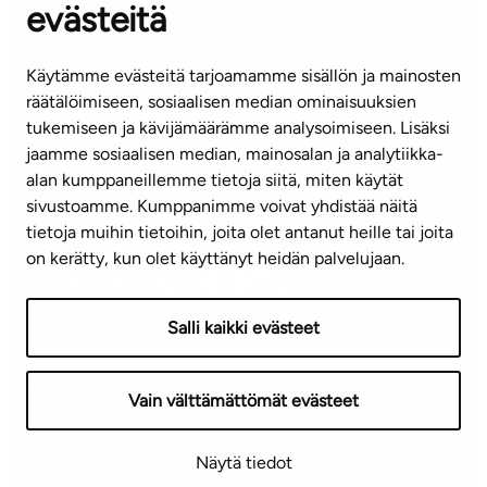
evästeitä
KUNDSERVICE
Tel. 045 7734 3777
Käytämme evästeitä tarjoamamme sisällön ja mainosten
(vardagar kl. 8–16)
räätälöimiseen, sosiaalisen median ominaisuuksien
tukemiseen ja kävijämäärämme analysoimiseen. Lisäksi
info@ta.fi
jaamme sosiaalisen median, mainosalan ja analytiikka-
alan kumppaneillemme tietoja siitä, miten käytät
sivustoamme. Kumppanimme voivat yhdistää näitä
Nyhetsbrev (på finska)
tietoja muihin tietoihin, joita olet antanut heille tai joita
on kerätty, kun olet käyttänyt heidän palvelujaan.
Salli kaikki evästeet
Användningsvillkor
Dataskydd
Tillgänglighetsutlåtande
Vain välttämättömät evästeet
Copyright © 2026 TA-Yhtiöt | Vi förbehåller oss rätten
Näytä tiedot
till ändringar