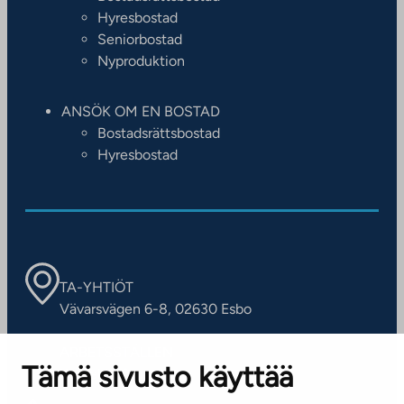
Hyresbostad
Seniorbostad
Nyproduktion
ANSÖK OM EN BOSTAD
Bostadsrättsbostad
Hyresbostad
TA-YHTIÖT
Vävarsvägen 6-8, 02630 Esbo
ARBETSSTÄLLEN
Tämä sivusto käyttää
Kontaktinformation