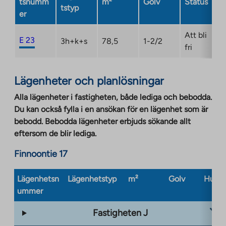
tsnumm
m²
Golv
Status
tab
tstyp
er
Att bli
E 23
3h+k+s
78,5
1-2/2
fri
Lägenheter och planlösningar
Alla lägenheter i fastigheten, både lediga och bebodda.
Du kan också fylla i en ansökan för en lägenhet som är
bebodd. Bebodda lägenheter erbjuds sökande allt
eftersom de blir lediga.
Finnoontie 17
Lägenhetsn
Lägenhetstyp
m²
Golv
Husty
ummer
Fastigheten J