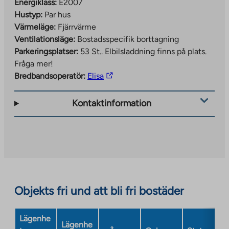
Energiklass:
E2007
Hustyp:
Par hus
Värmeläge:
Fjärrvärme
Ventilationsläge:
Bostadsspecifik borttagning
Parkeringsplatser:
53 St..
Elbilsladdning finns på plats.
Fråga mer!
The
Bredbandsoperatör:
Elisa
link
takes
Kontaktinformation
you
to
an
external
site.
Link
opens
Objekts fri und att bli fri bostäder
in
a
Lägenhe
new
Lägenhe