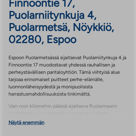
Finnoontie 17,
Puolarniitynkuja 4,
Puolarmetsä, Nöykkiö,
02280, Espoo
Espoon Puolarmetsässä sijaitsevat Puolarniitynkuja 4 ja
Finnoontie 17 muodostavat yhdessä rauhallisen ja
perheystävällisen paritaloyhtiön. Tämä viihtyisä alue
tarjoaa erinomaiset puitteet perhe-elämälle,
luonnonläheisyydestä ja monipuolisista
harrastusmahdollisuuksista tinkimättä.
Vain noin kilometrin päässä sijaitseva Puolarmaarin
ulkoilukeskus ja ministadion tarjoavat loistavat
mahdollisuudet aktiiviseen vapaa-aikaan: alueelta
Näytä enemmän
löytyvät muun muassa ulkokuntoilupaikka,
tenniskentät, frisbeegolfrata, koripallokenttä sekä