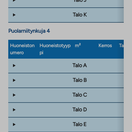
Talo J
Talo K
Puolarniitynkuja 4
Huoneiston
Huoneistotyyp
m²
Kerros
Taloty
umero
pi
Talo A
Talo B
Talo C
Talo D
Talo E