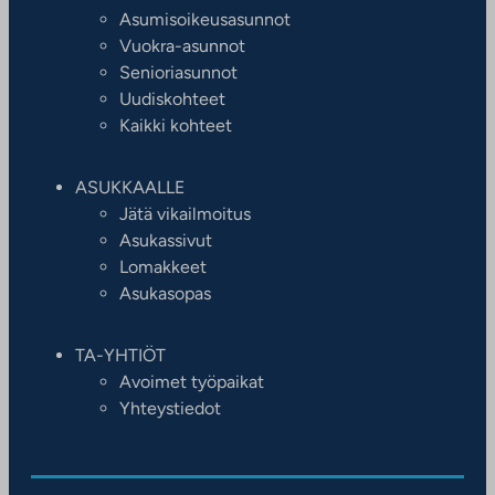
Asumisoikeusasunnot
Vuokra-asunnot
Senioriasunnot
Uudiskohteet
Kaikki kohteet
ASUKKAALLE
Jätä vikailmoitus
Asukassivut
Lomakkeet
Asukasopas
TA-YHTIÖT
Avoimet työpaikat
Yhteystiedot