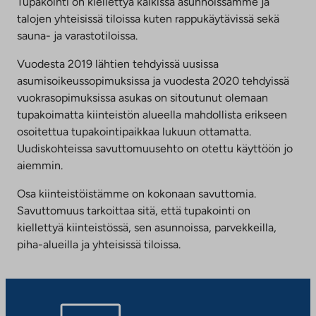
Tupakointi on kiellettyä kaikissa asunnoissamme ja
talojen yhteisissä tiloissa kuten rappukäytävissä sekä
sauna- ja varastotiloissa.
Vuodesta 2019 lähtien tehdyissä uusissa
asumisoikeussopimuksissa ja vuodesta 2020 tehdyissä
vuokrasopimuksissa asukas on sitoutunut olemaan
tupakoimatta kiinteistön alueella mahdollista erikseen
osoitettua tupakointipaikkaa lukuun ottamatta.
Uudiskohteissa savuttomuusehto on otettu käyttöön jo
aiemmin.
Osa kiinteistöistämme on kokonaan savuttomia.
Savuttomuus tarkoittaa sitä, että tupakointi on
kiellettyä kiinteistössä, sen asunnoissa, parvekkeilla,
piha-alueilla ja yhteisissä tiloissa.