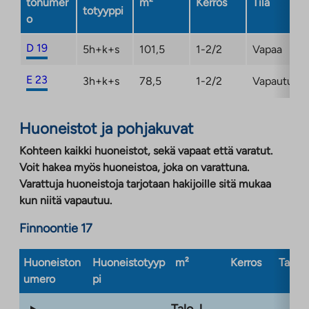
tonumer
m²
Kerros
Tila
totyyppi
o
D 19
5h+k+s
101,5
1-2/2
Vapaa
E 23
3h+k+s
78,5
1-2/2
Vapautuma
Huoneistot ja pohjakuvat
Kohteen kaikki huoneistot, sekä vapaat että varatut.
Voit hakea myös huoneistoa, joka on varattuna.
Varattuja huoneistoja tarjotaan hakijoille sitä mukaa
kun niitä vapautuu.
Finnoontie 17
Huoneiston
Huoneistotyyp
m²
Kerros
Taloty
umero
pi