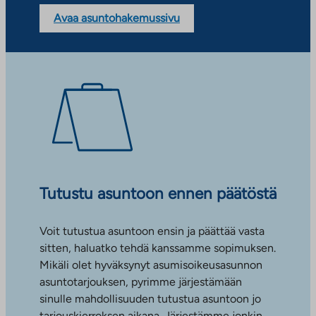
Avaa asuntohakemussivu
Tutustu asuntoon ennen päätöstä
Voit tutustua asuntoon ensin ja päättää vasta
sitten, haluatko tehdä kanssamme sopimuksen.
Mikäli olet hyväksynyt asumisoikeusasunnon
asuntotarjouksen, pyrimme järjestämään
sinulle mahdollisuuden tutustua asuntoon jo
tarjouskierroksen aikana. Järjestämme jonkin