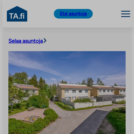
TA.fi
Etsi asuntoja
Siirry
sisältöön
Selaa asuntoja