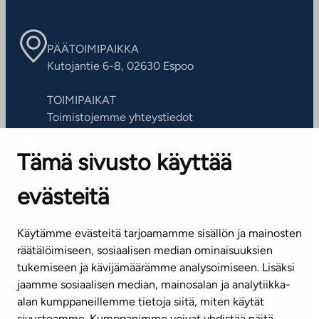
PÄÄTOIMIPAIKKA
Kutojantie 6-8, 02630 Espoo
TOIMIPAIKAT
Toimistojemme yhteystiedot
Tämä sivusto käyttää
ASIAKASPALVELUKESKUS
Puh. 045 7734 3777
evästeitä
(arkisin klo 8-16)
info@ta.fi
Käytämme evästeitä tarjoamamme sisällön ja mainosten
räätälöimiseen, sosiaalisen median ominaisuuksien
tukemiseen ja kävijämäärämme analysoimiseen. Lisäksi
jaamme sosiaalisen median, mainosalan ja analytiikka-
Tilaa uutiskirje
alan kumppaneillemme tietoja siitä, miten käytät
sivustoamme. Kumppanimme voivat yhdistää näitä