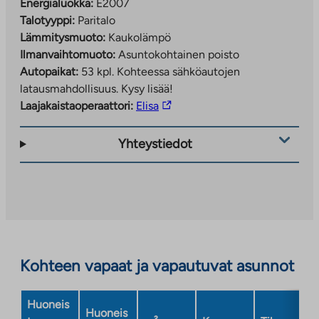
Energialuokka:
E2007
Talotyyppi:
Paritalo
Lämmitysmuoto:
Kaukolämpö
Ilmanvaihtomuoto:
Asuntokohtainen poisto
Autopaikat:
53 kpl.
Kohteessa sähköautojen
latausmahdollisuus. Kysy lisää!
Linkki
Laajakaistaoperaattori:
Elisa
vie
ulkopuoliseen
Yhteystiedot
palveluun.
Linkki
aukeaa
uuteen
välilehteen
Kohteen vapaat ja vapautuvat asunnot
Huoneis
Huoneis