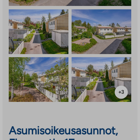
+3
Asumisoikeusasunnot,