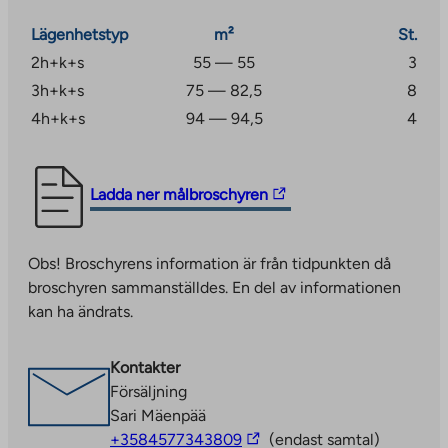
Lägenhetstyp
m²
St.
2h+k+s
55 — 55
3
3h+k+s
75 — 82,5
8
4h+k+s
94 — 94,5
4
The
Ladda ner målbroschyren
link
takes
Obs! Broschyrens information är från tidpunkten då
you
broschyren sammanställdes. En del av informationen
to
kan ha ändrats.
an
external
site.
Kontakter
Link
Försäljning
opens
Sari Mäenpää
in
The
+3584577343809
(endast samtal)