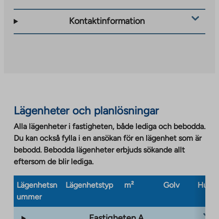
link
takes
Kontaktinformation
you
to
an
external
site.
Link
opens
Lägenheter och planlösningar
in
a
Alla lägenheter i fastigheten, både lediga och bebodda.
new
Du kan också fylla i en ansökan för en lägenhet som är
tab
bebodd. Bebodda lägenheter erbjuds sökande allt
eftersom de blir lediga.
Lägenhetsn
Lägenhetstyp
m²
Golv
Husty
ummer
Fastigheten A