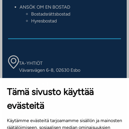
ANSÖK OM EN BOSTAD
Bostadsrättsbostad
Hyresbostad
TA-YHTIÖT
Vävarsvägen 6-8, 02630 Esbo
ARBETSSTÄLLEN
Tämä sivusto käyttää
Kontaktinformation
evästeitä
KUNDSERVICE
Tel. 045 7734 3777
Käytämme evästeitä tarjoamamme sisällön ja mainosten
(vardagar kl. 8–16)
räätälöimiseen, sosiaalisen median ominaisuuksien