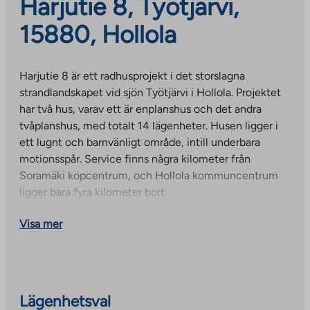
Harjutie 8, Työtjärvi,
15880, Hollola
Harjutie 8 är ett radhusprojekt i det storslagna
strandlandskapet vid sjön Työtjärvi i Hollola. Projektet
har två hus, varav ett är enplanshus och det andra
tvåplanshus, med totalt 14 lägenheter. Husen ligger i
ett lugnt och barnvänligt område, intill underbara
motionsspår. Service finns några kilometer från
Soramäki köpcentrum, och Hollola kommuncentrum
ligger bara fyra kilometer bort.
Vattenförbrukningen mäts per lägenhet. Vatten betalas
Visa mer
i förskott baserat på antalet personer, vilket justeras
efter förbrukning.
Lägenhetsval