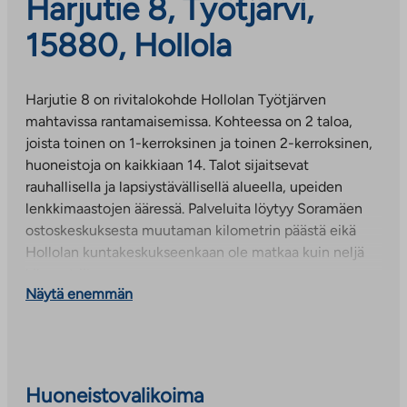
Harjutie 8, Työtjärvi,
15880, Hollola
Harjutie 8 on rivitalokohde Hollolan Työtjärven
mahtavissa rantamaisemissa. Kohteessa on 2 taloa,
joista toinen on 1-kerroksinen ja toinen 2-kerroksinen,
huoneistoja on kaikkiaan 14. Talot sijaitsevat
rauhallisella ja lapsiystävällisellä alueella, upeiden
lenkkimaastojen ääressä. Palveluita löytyy Soramäen
ostoskeskuksesta muutaman kilometrin päästä eikä
Hollolan kuntakeskukseenkaan ole matkaa kuin neljä
kilometriä.
Näytä enemmän
Vedenkuulutus mitataan huoneistotokohtaisesti.
Vedestä maksetaan henkilölukuun perustuva
vesimaksuennakko joka tasataan kulutuksen
mukaisesti.
Huoneistovalikoima