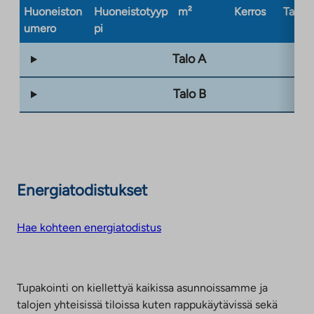
Huoneiston
Huoneistotyyp
m²
Kerros
Taloty
umero
pi
Talo A
Talo B
Energiatodistukset
Hae kohteen energiatodistus
Tupakointi on kiellettyä kaikissa asunnoissamme ja
talojen yhteisissä tiloissa kuten rappukäytävissä sekä