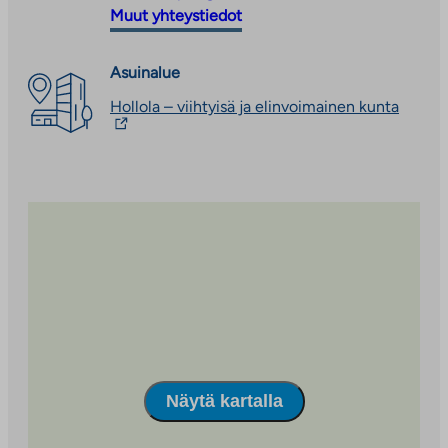
ulkopuoliseen
vie
Muut yhteystiedot
palveluun
ulkopuoliseen
palveluun
Asuinalue
Linkki
Hollola – viihtyisä ja elinvoimainen kunta
vie
ulkopu
palvel
Linkki
aukeaa
uutee
välile
Näytä kartalla