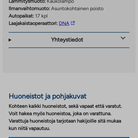
Lämmitysmuoto:
Kaukolämpö
Ilmanvaihtomuoto:
Asuntokohtainen poisto
Autopaikat:
17 kpl
Linkki
Laajakaistaoperaattori:
DNA
vie
ulkopuoliseen
Yhteystiedot
palveluun.
Linkki
aukeaa
uuteen
välilehteen
Huoneistot ja pohjakuvat
Kohteen kaikki huoneistot, sekä vapaat että varatut.
Voit hakea myös huoneistoa, joka on varattuna.
Varattuja huoneistoja tarjotaan hakijoille sitä mukaa
kun niitä vapautuu.