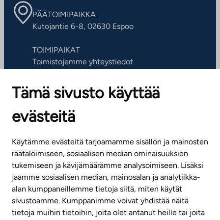
PÄÄTOIMIPAIKKA
Kutojantie 6-8, 02630 Espoo
TOIMIPAIKAT
Toimistojemme yhteystiedot
Tämä sivusto käyttää
ASIAKASPALVELUKESKUS
Puh. 045 7734 3777
evästeitä
(arkisin klo 8-16)
info@ta.fi
Käytämme evästeitä tarjoamamme sisällön ja mainosten
räätälöimiseen, sosiaalisen median ominaisuuksien
tukemiseen ja kävijämäärämme analysoimiseen. Lisäksi
jaamme sosiaalisen median, mainosalan ja analytiikka-
Tilaa uutiskirje
alan kumppaneillemme tietoja siitä, miten käytät
sivustoamme. Kumppanimme voivat yhdistää näitä
Mediapankki
tietoja muihin tietoihin, joita olet antanut heille tai joita