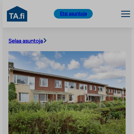
TA.fi
Etsi asuntoja
Siirry
sisältöön
Selaa asuntoja