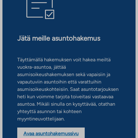
Jätä meille asuntohakemus
Täyttämällä hakemuksen voit hakea meiltä
vuokra-asuntoa, jättää
asumisoikeushakemuksen sekä vapaisiin ja
vapautuviin asuntoihin että varattuihin
asumisoikeuskohteisiin. Saat asuntotarjouksen
heti kun voimme tarjota toiveitasi vastaavaa
asuntoa. Mikäli sinulla on kysyttävää, otathan
yhteyttä asunnon tai kohteen
myyntineuvottelijaan.
Avaa asuntohakemussivu