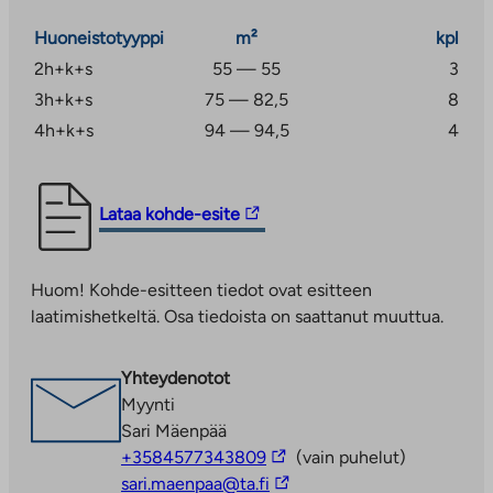
Huoneistotyyppi
m²
kpl
2h+k+s
55 — 55
3
3h+k+s
75 — 82,5
8
4h+k+s
94 — 94,5
4
Linkki
Lataa kohde-esite
vie
ulkopuoliseen
Huom! Kohde-esitteen tiedot ovat esitteen
palveluun.
laatimishetkeltä. Osa tiedoista on saattanut muuttua.
Linkki
aukeaa
uuteen
Yhteydenotot
välilehteen
Myynti
Sari Mäenpää
Linkki
+3584577343809
(vain puhelut)
vie
Linkki
sari.maenpaa@ta.fi