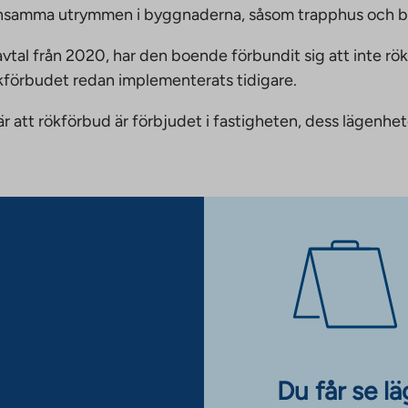
emensamma utrymmen i byggnaderna, såsom trapphus och 
vtal från 2020, har den boende förbundit sig att inte rö
ökförbudet redan implementerats tidigare.
nnebär att rökförbud är förbjudet i fastigheten, dess läge
Du får se l