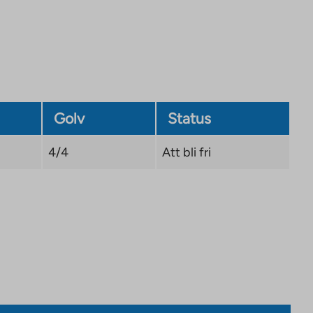
new
tab
Golv
Status
4/4
Att bli fri