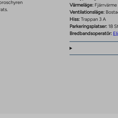
 broschyren
Värmeläge:
Fjärrvärme
ats.
Ventilationsläge:
Bosta
Hiss:
Trappan 3 A
Parkeringsplatser:
18 St
Bredbandsoperatör:
El