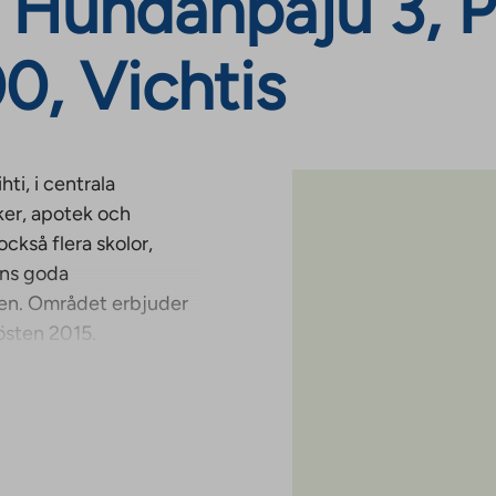
Huhdanpaju 3, Pa
, Vichtis
ti, i centrala
ker, apotek och
också flera skolor,
nns goda
nen. Området erbjuder
östen 2015.