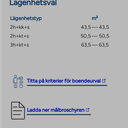
Lägenhetsval
Lägenhetstyp
m²
2h+kk+s
43,5 — 43,5
2h+kt+s
50,5 — 50,5
3h+kt+s
63,5 — 63,5
The
Titta på kriterier för boendeurval
link
takes
you
The
Ladda ner målbroschyren
to
link
an
takes
external