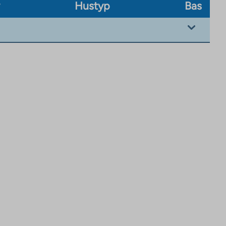
v
Hustyp
Bas