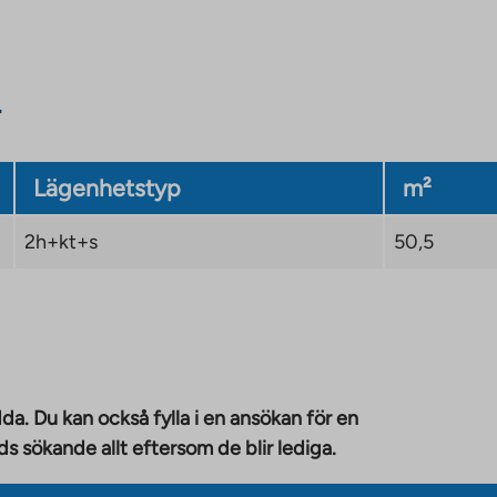
Lägenhetstyp
m²
2h+kt+s
50,5
da. Du kan också fylla i en ansökan för en
 sökande allt eftersom de blir lediga.