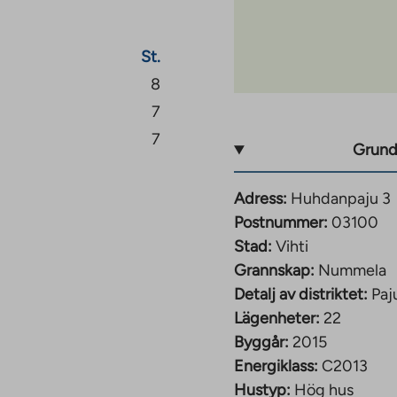
St.
8
7
7
Grund
Adress:
Huhdanpaju 3
Postnummer:
03100
Stad:
Vihti
Grannskap:
Nummela
Detalj av distriktet:
Paj
Lägenheter:
22
Byggår:
2015
Energiklass:
C2013
Hustyp:
Hög hus