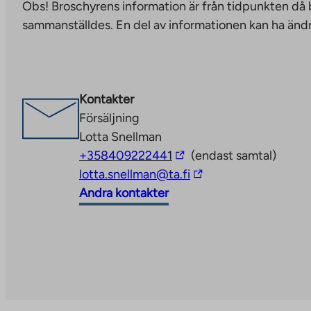
Obs! Broschyrens information är från tidpunkten då
you
site.
sammanställdes. En del av informationen kan ha ändr
to
Link
an
opens
external
in
site.
a
Kontakter
Link
new
Försäljning
opens
tab
Lotta Snellman
in
The
+358409222441
(endast samtal)
a
link
The
lotta.snellman@ta.fi
new
takes
link
Andra kontakter
tab
you
takes
to
you
an
to
external
an
site
external
site