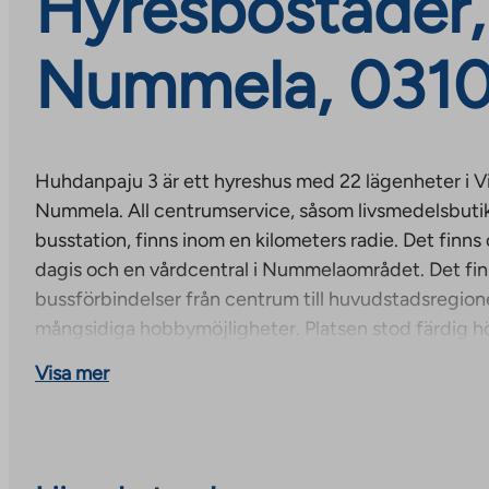
Hyresbostäder, 
Nummela, 03100
Huhdanpaju 3 är ett hyreshus med 22 lägenheter i Vih
Nummela. All centrumservice, såsom livsmedelsbuti
busstation, finns inom en kilometers radie. Det finns 
dagis och en vårdcentral i Nummelaområdet. Det fi
bussförbindelser från centrum till huvudstadsregio
mångsidiga hobbymöjligheter. Platsen stod färdig h
Visa mer