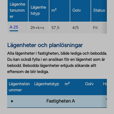
a
Lägenhe
new
Lägenhe
tsnumm
m²
Golv
Status
tab
tstyp
er
A 25
2h+k+s
57,5
4/5
Fri
Lägenheter och planlösningar
Alla lägenheter i fastigheten, både lediga och bebodda.
Du kan också fylla i en ansökan för en lägenhet som är
bebodd. Bebodda lägenheter erbjuds sökande allt
eftersom de blir lediga.
Lägenhetsn
Lägenhetstyp
m²
Golv
Husty
ummer
Fastigheten A