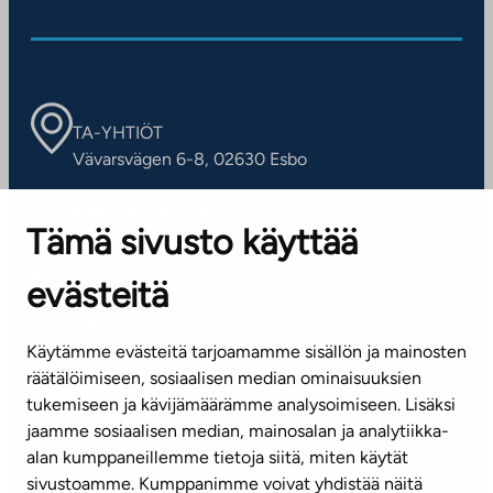
TA-YHTIÖT
Vävarsvägen 6-8, 02630 Esbo
ARBETSSTÄLLEN
Tämä sivusto käyttää
Kontaktinformation
evästeitä
KUNDSERVICE
Tel. 045 7734 3777
Käytämme evästeitä tarjoamamme sisällön ja mainosten
(vardagar kl. 8–16)
räätälöimiseen, sosiaalisen median ominaisuuksien
tukemiseen ja kävijämäärämme analysoimiseen. Lisäksi
info@ta.fi
jaamme sosiaalisen median, mainosalan ja analytiikka-
alan kumppaneillemme tietoja siitä, miten käytät
sivustoamme. Kumppanimme voivat yhdistää näitä