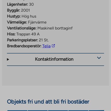
Lägenheter:
30
Byggår:
2001
Hustyp:
Hög hus
Värmeläge:
Fjärrvärme
Ventilationsläge:
Maskinell borttaginf
Hiss:
Trappan 49 A
Parkeringsplatser:
21 St.
The
Bredbandsoperatör:
Telia
link
takes
Kontaktinformation
you
to
an
external
site.
Link
opens
Objekts fri und att bli fri bostäder
in