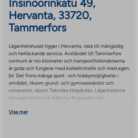
Insinöörinkatu 49,
Hervanta, 33720,
Tammerfors
Lägenhetshuset ligger i Hervanta, nära till mångsidig
och heltäckande service. Avståndet till Tammerfors
centrum är nio kilometer och transportförbindelserna
är goda och fungerar med kollektivtrafik och med egen
bil. Det finns många sport- och hobbymöjligheter i
området, liksom grund- och gymnasieskolor och
universitet, såsom Tekniska Högskolan. Lägenheterna
har egen bastu och balkong. Byggnaden har
lägenhetsspecifikt flyttförråd, utrustningsförråd
Visa mer
utomhus samt tvättstuga och torkrum.