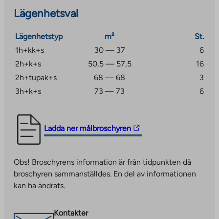
Lägenhetsval
Lägenhetstyp
m²
St.
1h+kk+s
30 — 37
6
2h+k+s
50,5 — 57,5
16
2h+tupak+s
68 — 68
3
3h+k+s
73 — 73
6
The
Ladda ner målbroschyren
link
takes
Obs! Broschyrens information är från tidpunkten då
you
broschyren sammanställdes. En del av informationen
to
kan ha ändrats.
an
external
site.
Kontakter