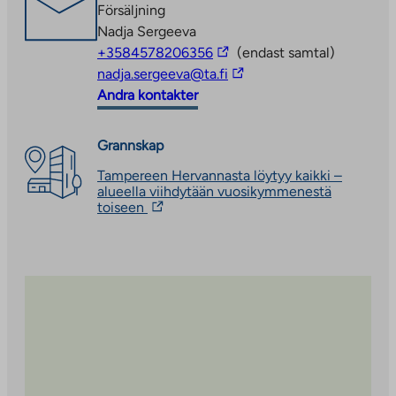
Link
Försäljning
opens
Nadja Sergeeva
in
The
+3584578206356
(endast samtal)
a
link
The
nadja.sergeeva@ta.fi
new
takes
link
Andra kontakter
tab
you
takes
to
you
Grannskap
an
to
Tampereen Hervannasta löytyy kaikki –
external
an
alueella viihdytään vuosikymmenestä
site
external
The
toiseen
site
link
takes
you
to
an
external
site.
Link
opens
in
a