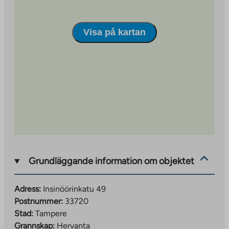
new
tab
Visa på kartan
Grundläggande information om objektet
Adress:
Insinöörinkatu 49
Postnummer:
33720
Stad:
Tampere
Grannskap:
Hervanta