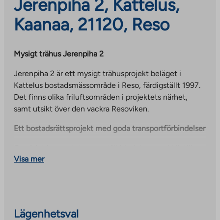
Jerenpiha 2, Kattelus,
Kaanaa, 21120, Reso
Mysigt trähus Jerenpiha 2
Jerenpiha 2 är ett mysigt trähusprojekt beläget i
Kattelus bostadsmässområde i Reso, färdigställt 1997.
Det finns olika friluftsområden i projektets närhet,
samt utsikt över den vackra Resoviken.
Ett bostadsrättsprojekt med goda transportförbindelser
Området har goda transportförbindelser med bil, till
Visa mer
exempel ligger Reso och Nådendals centrum cirka 5
km bort och Åbo centrum cirka 10 km bort. Kaanaan
skola och en förskola ligger alldeles i närheten av
fastigheten.
Lägenhetsval
Ett bekvämt boende i Jerenpiha