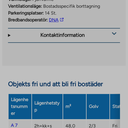
Ventilationsläge:
Bostadsspecifik borttagning
Parkeringsplatser:
14 St.
The
Bredbandsoperatör:
DNA
link
takes
Kontaktinformation
you
to
an
external
site.
Link
opens
Objekts fri und att bli fri bostäder
in
a
Lägenhe
new
Lägenhetsty
tsnumm
m²
Golv
Status
tab
p
er
A 7
2h+kk+s
48,0
2/3
Fri