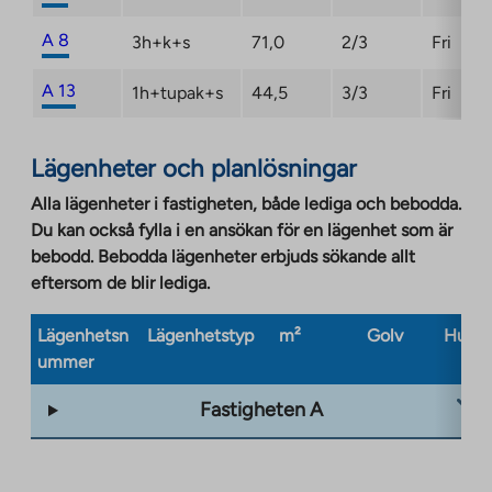
A 8
3h+k+s
71,0
2/3
Fri
A 13
1h+tupak+s
44,5
3/3
Fri
Lägenheter och planlösningar
Alla lägenheter i fastigheten, både lediga och bebodda.
Du kan också fylla i en ansökan för en lägenhet som är
bebodd. Bebodda lägenheter erbjuds sökande allt
eftersom de blir lediga.
Lägenhetsn
Lägenhetstyp
m²
Golv
Husty
ummer
Fastigheten A