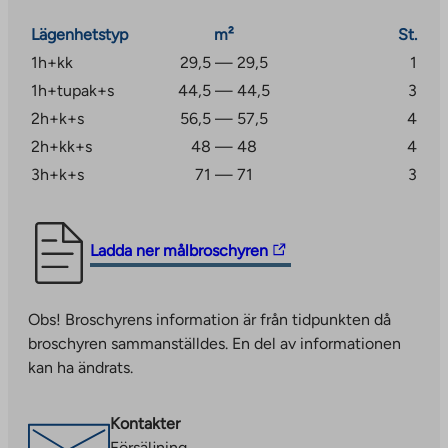
Fastigheten har ett gemensamt torkrum, förvaring av
Lägenhetstyp
m²
St.
utomhusutrustning och lägenhetsspecifikt förråd för
1h+kk
29,5 — 29,5
1
flyttbar utrustning. Varje lägenhet har en
1h+tupak+s
44,5 — 44,5
3
parkeringsplats. Alla lägenheter har egen bastu. DNA:s
2h+k+s
56,5 — 57,5
4
grundläggande bredbandshastighet på 50 Mbit/s ingår i
2h+kk+s
48 — 48
4
priset.
3h+k+s
71 — 71
3
The
Ladda ner målbroschyren
link
takes
Obs! Broschyrens information är från tidpunkten då
you
broschyren sammanställdes. En del av informationen
to
kan ha ändrats.
an
external
site.
Kontakter
Link
Försäljning