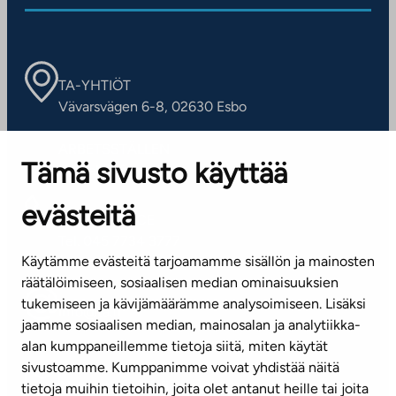
TA-YHTIÖT
Vävarsvägen 6-8, 02630 Esbo
ARBETSSTÄLLEN
Tämä sivusto käyttää
Kontaktinformation
evästeitä
KUNDSERVICE
Tel. 045 7734 3777
Käytämme evästeitä tarjoamamme sisällön ja mainosten
(vardagar kl. 8–16)
räätälöimiseen, sosiaalisen median ominaisuuksien
tukemiseen ja kävijämäärämme analysoimiseen. Lisäksi
info@ta.fi
jaamme sosiaalisen median, mainosalan ja analytiikka-
alan kumppaneillemme tietoja siitä, miten käytät
sivustoamme. Kumppanimme voivat yhdistää näitä
Nyhetsbrev (på finska)
tietoja muihin tietoihin, joita olet antanut heille tai joita