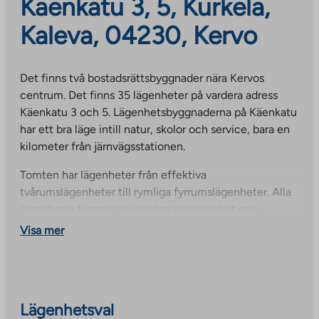
Käenkatu 3, 5, Kurkela,
Kaleva, 04230, Kervo
Det finns två bostadsrättsbyggnader nära Kervos
centrum. Det finns 35 lägenheter på vardera adress
Käenkatu 3 och 5. Lägenhetsbyggnaderna på Käenkatu
har ett bra läge intill natur, skolor och service, bara en
kilometer från järnvägsstationen.
Tomten har lägenheter från effektiva
tvårumslägenheter till rymliga fyrrumslägenheter. Alla
lägenheter förenas av känslan av rymlighet och
effektivt utnyttjade kvadratmeter. En rymlig inglasad
Visa mer
balkong och lägenheternas persienner, samt
lägenheternas egen lilla innergård på bottenvåningen,
ökar lägenheternas komfort. Badrummen i
lägenheterna är kaklade och har även färdiga handfat.
Lägenhetsval
Vattenburen golvvärme säkerställer jämn värme på