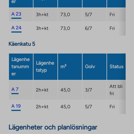
er
A 23
3h+kt
73,0
5/7
Fri
A 24
3h+kt
73,0
6/7
Fri
Käenkatu 5
Lägenhe
Lägenhe
tsnumm
m²
Golv
Status
tstyp
er
Att bli
A 7
2h+kt
45,0
3/7
fri
A 19
2h+kt
45,0
5/7
Fri
Lägenheter och planlösningar