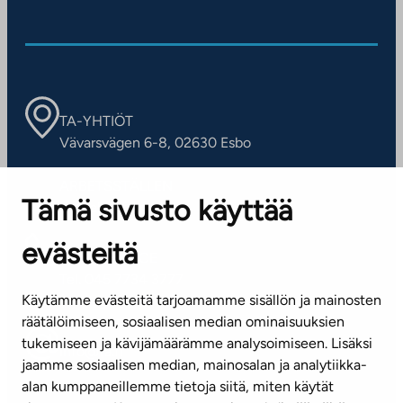
TA-YHTIÖT
Vävarsvägen 6-8, 02630 Esbo
ARBETSSTÄLLEN
Tämä sivusto käyttää
Kontaktinformation
evästeitä
KUNDSERVICE
Tel. 045 7734 3777
Käytämme evästeitä tarjoamamme sisällön ja mainosten
(vardagar kl. 8–16)
räätälöimiseen, sosiaalisen median ominaisuuksien
tukemiseen ja kävijämäärämme analysoimiseen. Lisäksi
info@ta.fi
jaamme sosiaalisen median, mainosalan ja analytiikka-
alan kumppaneillemme tietoja siitä, miten käytät