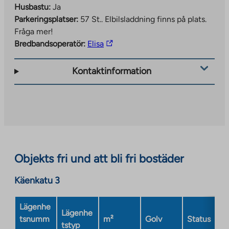
Husbastu:
Ja
Parkeringsplatser:
57 St..
Elbilsladdning finns på plats.
Fråga mer!
The
Bredbandsoperatör:
Elisa
link
takes
Kontaktinformation
you
to
an
external
site.
Link
opens
Objekts fri und att bli fri bostäder
in
a
Käenkatu 3
new
tab
Lägenhe
Lägenhe
tsnumm
m²
Golv
Status
tstyp