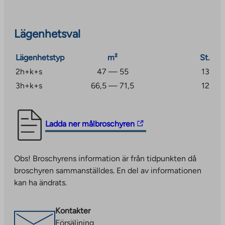
Lägenhetsval
Lägenhetstyp
m²
St.
2h+k+s
47 — 55
13
3h+k+s
66,5 — 71,5
12
The
Ladda ner målbroschyren
link
takes
Obs! Broschyrens information är från tidpunkten då
you
broschyren sammanställdes. En del av informationen
to
kan ha ändrats.
an
external
site.
Kontakter
Link
Försäljning