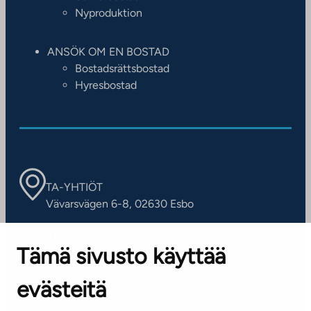
Nyproduktion
ANSÖK OM EN BOSTAD
Bostadsrättsbostad
Hyresbostad
TA-YHTIÖT
Vävarsvägen 6-8, 02630 Esbo
ARBETSSTÄLLEN
Tämä sivusto käyttää
Kontaktinformation
evästeitä
KUNDSERVICE
Tel. 045 7734 3777