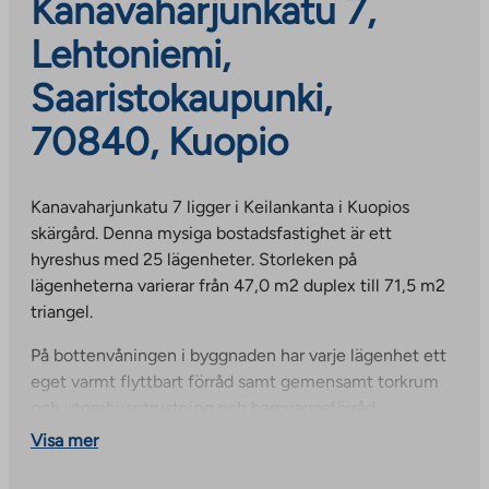
Kanavaharjunkatu 7,
Lehtoniemi,
Saaristokaupunki,
70840, Kuopio
Kanavaharjunkatu 7 ligger i Keilankanta i Kuopios
skärgård. Denna mysiga bostadsfastighet är ett
hyreshus med 25 lägenheter. Storleken på
lägenheterna varierar från 47,0 m2 duplex till 71,5 m2
triangel.
På bottenvåningen i byggnaden har varje lägenhet ett
eget varmt flyttbart förråd samt gemensamt torkrum
och utomhusutrustning och barnvagnsförråd.
Visa mer
Inom gångavstånd finns en närbutik, ett daghem och
Martti Ahtisaari skola.