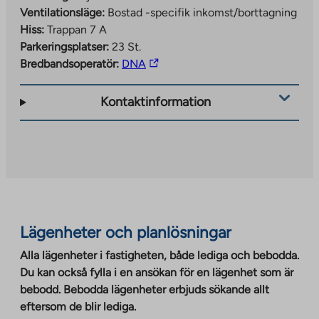
Ventilationsläge:
Bostad -specifik inkomst/borttagning
Hiss:
Trappan 7 A
Parkeringsplatser:
23 St.
The
Bredbandsoperatör:
DNA
link
takes
Kontaktinformation
you
to
an
external
site.
Link
opens
Lägenheter och planlösningar
in
a
Alla lägenheter i fastigheten, både lediga och bebodda.
new
Du kan också fylla i en ansökan för en lägenhet som är
tab
bebodd. Bebodda lägenheter erbjuds sökande allt
eftersom de blir lediga.