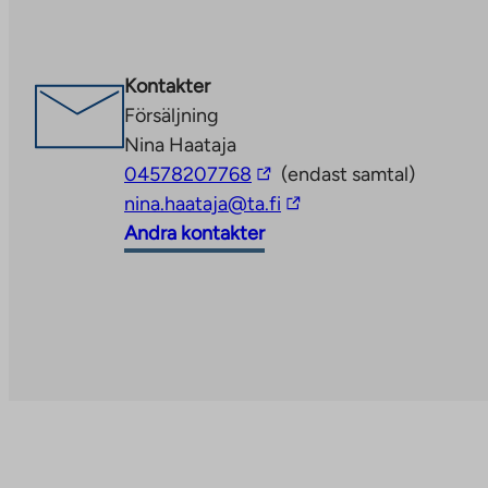
an
external
site.
Kontakter
Link
Försäljning
opens
Nina Haataja
in
The
04578207768
(endast samtal)
a
link
The
nina.haataja@ta.fi
new
takes
link
Andra kontakter
tab
you
takes
to
you
an
to
external
an
site
external
site