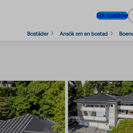
Sök bostäder
Bostäder
Ansök om en bostad
Boen