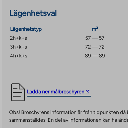
Lägenhetsval
Tvättstuga i alla lägenheter i fastigheten renovera
renoverades 2023.
Lägenhetstyp
m²
2h+k+s
57 — 57
3h+k+s
72 — 72
4h+k+s
89 — 89
The
Ladda ner målbroschyren
link
takes
Obs! Broschyrens information är från tidpunkten då
you
sammanställdes. En del av informationen kan ha ändr
to