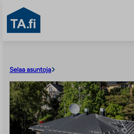
TA.fi
Skip
to
content
Selaa asuntoja