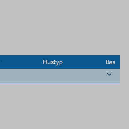
v
Hustyp
Bas