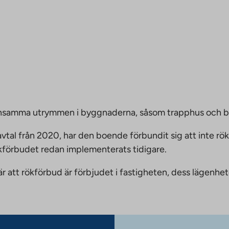
emensamma utrymmen i byggnaderna, såsom trapphus och 
vtal från 2020, har den boende förbundit sig att inte rö
ökförbudet redan implementerats tidigare.
nnebär att rökförbud är förbjudet i fastigheten, dess läge