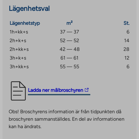
bowling bara en kort bit bort.
Lägenhetsval
Lokal service finns i Kortepohja centrum och Savela-
Lägenhetstyp
m²
St.
området, och de större stormarknaderna i Palokka
1h+kk+s
37 — 37
6
ligger bara cirka 5 km bort. Detta läge kombinerar
2h+k+s
52 — 52
14
naturens lugn och vardagslivets bekvämlighet på ett
utmärkt sätt.
2h+kk+s
42 — 48
28
3h+k+s
61 — 61
12
3h+kk+s
55 — 55
6
The
Ladda ner målbroschyren
link
takes
Obs! Broschyrens information är från tidpunkten då
you
broschyren sammanställdes. En del av informationen
to
kan ha ändrats.
an
external