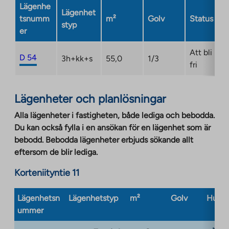
Lägenhe
new
Lägenhet
tsnumm
m²
Golv
Status
tab
styp
er
Att bli
D 54
3h+kk+s
55,0
1/3
fri
Lägenheter och planlösningar
Alla lägenheter i fastigheten, både lediga och bebodda.
Du kan också fylla i en ansökan för en lägenhet som är
bebodd. Bebodda lägenheter erbjuds sökande allt
eftersom de blir lediga.
Korteniityntie 11
Lägenhetsn
Lägenhetstyp
m²
Golv
Husty
ummer