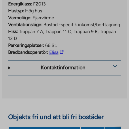
Energiklass:
F2013
Hustyp:
Hög hus
Värmeläge:
Fjärrvärme
Ventilationsläge:
Bostad -specifik inkomst/borttagning
Hiss:
Trappan 7 A, Trappan 11 C, Trappan 9 B, Trappan
13 D
Parkeringsplatser:
66 St.
The
Bredbandsoperatör:
Elisa
link
takes
Kontaktinformation
you
to
an
external
site.
Link
opens
Objekts fri und att bli fri bostäder
in
a