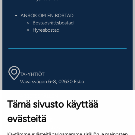
ANSÖK OM EN BOSTAD
Bostadsrättsbostad
Hyresbostad
TA-YHTIÖT
Vävarsvägen 6-8, 02630 Esbo
ARBETSSTÄLLEN
Tämä sivusto käyttää
Kontaktinformation
evästeitä
KUNDSERVICE
Tel. 045 7734 3777
Käytämme evästeitä tarjoamamme sisällön ja mainosten
(vardagar kl. 8–16)