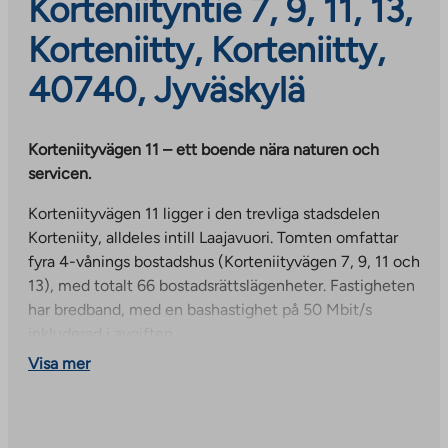
Korteniityntie 7, 9, 11, 13,
Korteniitty, Korteniitty,
40740, Jyväskylä
Korteniityvägen 11 – ett boende nära naturen och
servicen.
Korteniityvägen 11 ligger i den trevliga stadsdelen
Korteniity, alldeles intill Laajavuori. Tomten omfattar
fyra 4-vånings bostadshus (Korteniityvägen 7, 9, 11 och
13), med totalt 66 bostadsrättslägenheter. Fastigheten
har bredband, med en bashastighet på 50 Mbit/s
inkluderad i avgiften.
Visa mer
Området erbjuder utmärkta möjligheter till friluftsliv
och hobbyaktiviteter: Laajavuoris friluftsleder,
skidbackar och längdskidspår ligger praktiskt taget
alldeles intill, och Laajavuori Spa erbjuder bad och