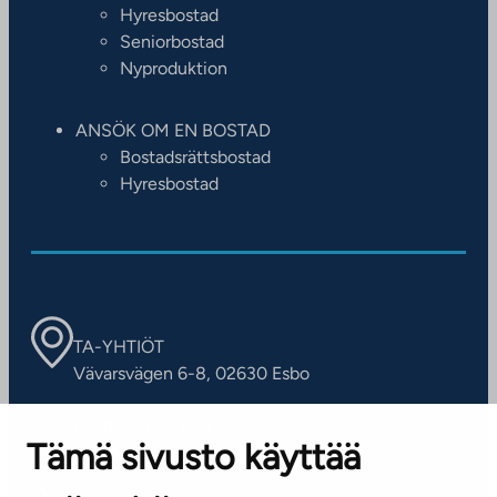
Hyresbostad
Seniorbostad
Nyproduktion
ANSÖK OM EN BOSTAD
Bostadsrättsbostad
Hyresbostad
TA-YHTIÖT
Vävarsvägen 6-8, 02630 Esbo
ARBETSSTÄLLEN
Tämä sivusto käyttää
Kontaktinformation