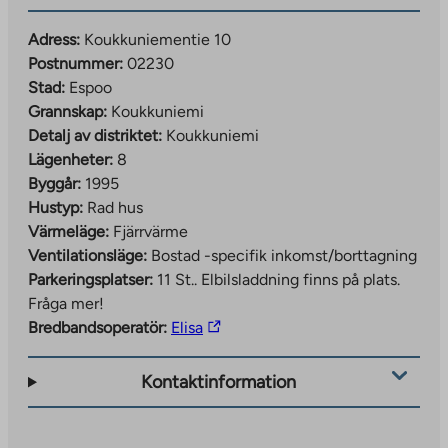
Adress:
Koukkuniementie 10
Postnummer:
02230
Stad:
Espoo
Grannskap:
Koukkuniemi
Detalj av distriktet:
Koukkuniemi
Lägenheter:
8
Byggår:
1995
Hustyp:
Rad hus
Värmeläge:
Fjärrvärme
Ventilationsläge:
Bostad -specifik inkomst/borttagning
Parkeringsplatser:
11 St..
Elbilsladdning finns på plats.
Fråga mer!
The
Bredbandsoperatör:
Elisa
link
takes
Kontaktinformation
you
to
an