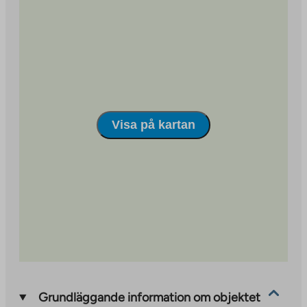
external
an
site
external
site
Visa på kartan
Grundläggande information om objektet