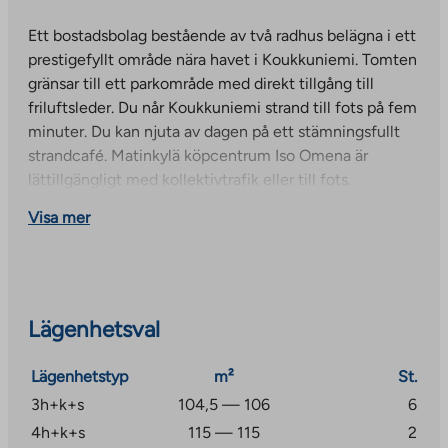
Ett bostadsbolag bestående av två radhus belägna i ett
prestigefyllt område nära havet i Koukkuniemi. Tomten
gränsar till ett parkområde med direkt tillgång till
friluftsleder. Du når Koukkuniemi strand till fots på fem
minuter. Du kan njuta av dagen på ett stämningsfullt
strandcafé. Matinkylä köpcentrum Iso Omena är
lättillgängligt med kollektivtrafik eller till fots.
Visa mer
Lägenhetsval
Lägenhetstyp
m²
St.
3h+k+s
104,5 — 106
6
4h+k+s
115 — 115
2