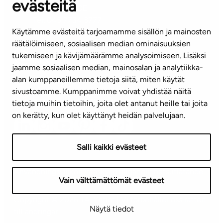
evästeitä
KUNDSERVICE
Tel. 045 7734 3777
Käytämme evästeitä tarjoamamme sisällön ja mainosten
(vardagar kl. 8–16)
räätälöimiseen, sosiaalisen median ominaisuuksien
tukemiseen ja kävijämäärämme analysoimiseen. Lisäksi
info@ta.fi
jaamme sosiaalisen median, mainosalan ja analytiikka-
alan kumppaneillemme tietoja siitä, miten käytät
sivustoamme. Kumppanimme voivat yhdistää näitä
Nyhetsbrev (på finska)
tietoja muihin tietoihin, joita olet antanut heille tai joita
on kerätty, kun olet käyttänyt heidän palvelujaan.
Salli kaikki evästeet
Användningsvillkor
Dataskydd
Tillgänglighetsutlåtande
Vain välttämättömät evästeet
Copyright © 2026 TA-Yhtiöt | Vi förbehåller oss rätten
Näytä tiedot
till ändringar