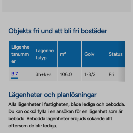
external
site.
Link
opens
Objekts fri und att bli fri bostäder
in
a
Lägenhe
new
Lägenhe
tsnumm
m²
Golv
Status
tab
tstyp
er
B 7
3h+k+s
106,0
1-3/2
Fri
Lägenheter och planlösningar
Alla lägenheter i fastigheten, både lediga och bebodda.
Du kan också fylla i en ansökan för en lägenhet som är
bebodd. Bebodda lägenheter erbjuds sökande allt
eftersom de blir lediga.