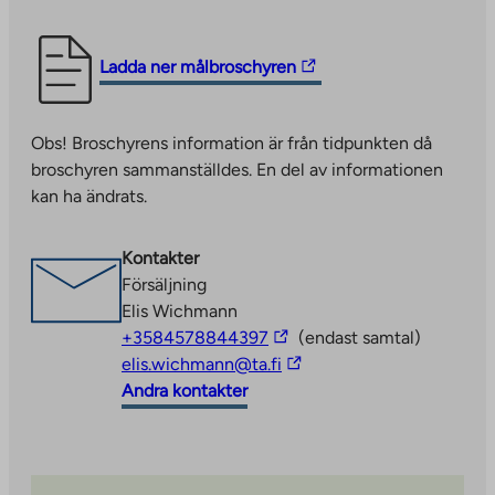
The
Ladda ner målbroschyren
link
takes
Obs! Broschyrens information är från tidpunkten då
you
broschyren sammanställdes. En del av informationen
to
kan ha ändrats.
an
external
site.
Kontakter
Link
Försäljning
opens
Elis Wichmann
in
The
+3584578844397
(endast samtal)
a
link
The
elis.wichmann@ta.fi
new
takes
link
Andra kontakter
tab
you
takes
to
you
an
to