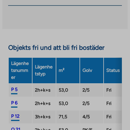
you
to
an
external
site.
Link
opens
Objekts fri und att bli fri bostäder
in
a
Lägenhe
new
Lägenhe
tsnumm
m²
Golv
Status
tab
tstyp
er
P 5
2h+k+s
53,0
2/5
Fri
P 6
2h+k+s
53,0
2/5
Fri
P 12
3h+k+s
71,5
4/5
Fri
Q 21