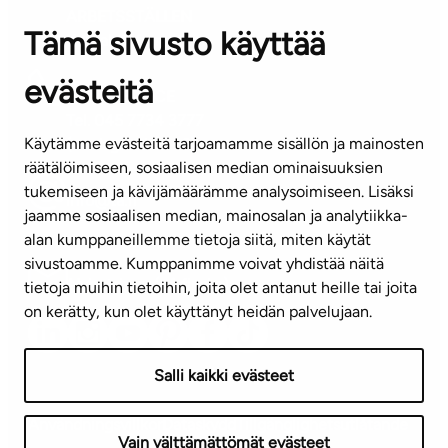
ARBETSSTÄLLEN
Tämä sivusto käyttää
Kontaktinformation
evästeitä
KUNDSERVICE
Tel. 045 7734 3777
Käytämme evästeitä tarjoamamme sisällön ja mainosten
(vardagar kl. 8–16)
räätälöimiseen, sosiaalisen median ominaisuuksien
tukemiseen ja kävijämäärämme analysoimiseen. Lisäksi
info@ta.fi
jaamme sosiaalisen median, mainosalan ja analytiikka-
alan kumppaneillemme tietoja siitä, miten käytät
sivustoamme. Kumppanimme voivat yhdistää näitä
Nyhetsbrev (på finska)
tietoja muihin tietoihin, joita olet antanut heille tai joita
on kerätty, kun olet käyttänyt heidän palvelujaan.
Salli kaikki evästeet
Användningsvillkor
Dataskydd
Tillgänglighetsutlåtande
Vain välttämättömät evästeet