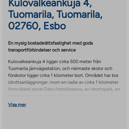
Kulovalkeankuja 4,
Tuomarila, Tuomarila,
02760, Esbo
En mysig bostadsrättsfastighet med goda
transportförbindelser och service
Kulovalkeankuja 4 ligger cirka 500 meter från
Tuomarila järnvägsstation, och närmaste skolor och
förskolor ligger cirka 1 kilometer bort. Området har bra
idrottsanläggningar: inom en radie av cirka 1 kilometer
finns bland annat Esbo fotbollsarena, en idrottspark, en
simbassäng, gym och motionsspår. Köpcentret
Entresse, med omfattande service, ligger cirka 2
Visa mer
kilometer bort.
Parkeringsplatser och bredband