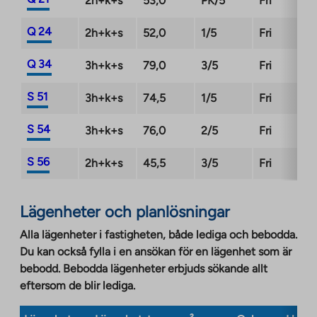
2h+k+s
53,0
PK/5
Fri
Q 24
2h+k+s
52,0
1/5
Fri
Q 34
3h+k+s
79,0
3/5
Fri
S 51
3h+k+s
74,5
1/5
Fri
S 54
3h+k+s
76,0
2/5
Fri
S 56
2h+k+s
45,5
3/5
Fri
Lägenheter och planlösningar
Alla lägenheter i fastigheten, både lediga och bebodda.
Du kan också fylla i en ansökan för en lägenhet som är
bebodd. Bebodda lägenheter erbjuds sökande allt
eftersom de blir lediga.