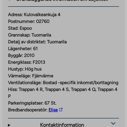
Adress:
Kulovalkeankuja 4
Postnummer:
02760
Stad:
Espoo
Grannskap:
Tuomarila
Detalj av distriktet:
Tuomarila
Lägenheter:
61
Byggår:
2010
Energiklass:
F2013
Hustyp:
Hög hus
Värmeläge:
Fjärrvärme
Ventilationsläge:
Bostad -specifik inkomst/borttagning
Hiss:
Trappan 4 R, Trappan 4 S, Trappan 4 Q, Trappan 4
P
Parkeringsplatser:
67 St.
The
Bredbandsoperatör:
Elisa
link
takes
Kontaktinformation