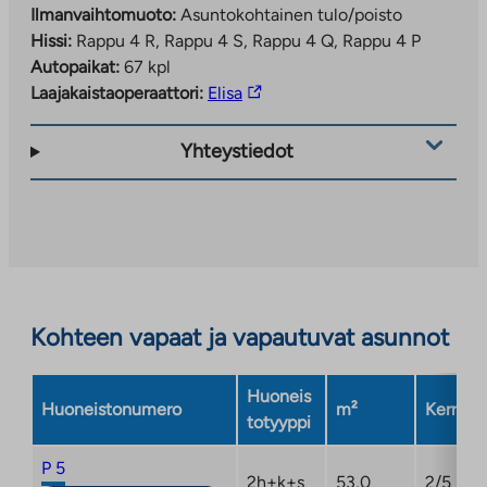
Ilmanvaihtomuoto:
Asuntokohtainen tulo/poisto
Hissi:
Rappu 4 R, Rappu 4 S, Rappu 4 Q, Rappu 4 P
Autopaikat:
67 kpl
Linkki
Laajakaistaoperaattori:
Elisa
vie
ulkopuoliseen
Yhteystiedot
palveluun.
Linkki
aukeaa
uuteen
välilehteen
Kohteen vapaat ja vapautuvat asunnot
Huoneis
Huoneistonumero
m²
Kerros
totyyppi
P 5
2h+k+s
53,0
2/5