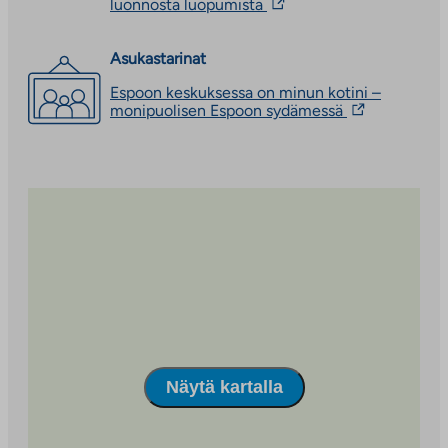
Linkki
luonnosta luopumista
vie
ulkopuoliseen
palveluun.
Asukastarinat
Linkki
Espoon keskuksessa on minun kotini –
aukeaa
Linkki
monipuolisen Espoon sydämessä
uuteen
vie
välilehteen
ulkopuoliseen
palveluun.
Linkki
aukeaa
uuteen
välilehteen
Näytä kartalla