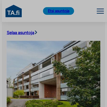
TA.fi
Etsi asuntoja
Siirry
sisältöön
Selaa asuntoja