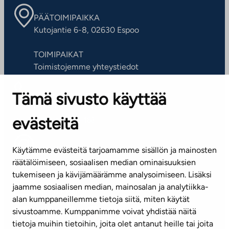
PÄÄTOIMIPAIKKA
Kutojantie 6-8, 02630 Espoo
TOIMIPAIKAT
Toimistojemme yhteystiedot
Tämä sivusto käyttää
ASIAKASPALVELUKESKUS
Puh. 045 7734 3777
evästeitä
(arkisin klo 8-16)
info@ta.fi
Käytämme evästeitä tarjoamamme sisällön ja mainosten
räätälöimiseen, sosiaalisen median ominaisuuksien
tukemiseen ja kävijämäärämme analysoimiseen. Lisäksi
jaamme sosiaalisen median, mainosalan ja analytiikka-
Tilaa uutiskirje
alan kumppaneillemme tietoja siitä, miten käytät
sivustoamme. Kumppanimme voivat yhdistää näitä
Mediapankki
tietoja muihin tietoihin, joita olet antanut heille tai joita