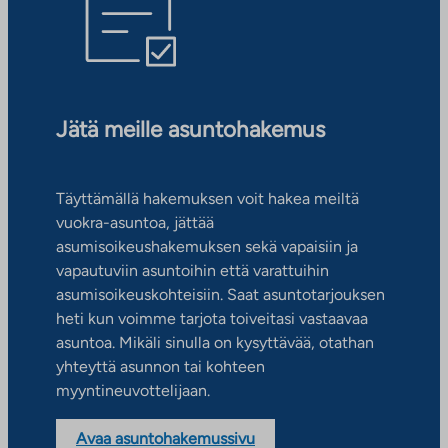
Jätä meille asuntohakemus
Täyttämällä hakemuksen voit hakea meiltä
vuokra-asuntoa, jättää
asumisoikeushakemuksen sekä vapaisiin ja
vapautuviin asuntoihin että varattuihin
asumisoikeuskohteisiin. Saat asuntotarjouksen
heti kun voimme tarjota toiveitasi vastaavaa
asuntoa. Mikäli sinulla on kysyttävää, otathan
yhteyttä asunnon tai kohteen
myyntineuvottelijaan.
Avaa asuntohakemussivu