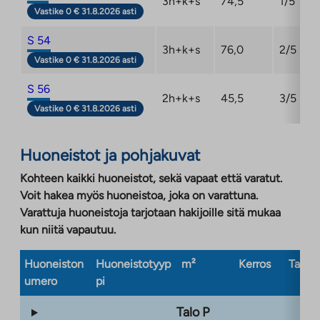
3h+k+s
74,5
1/5
Vastike 0 € 31.8.2026 asti
S 54
3h+k+s
76,0
2/5
Vastike 0 € 31.8.2026 asti
S 56
2h+k+s
45,5
3/5
Vastike 0 € 31.8.2026 asti
Huoneistot ja pohjakuvat
Kohteen kaikki huoneistot, sekä vapaat että varatut.
Voit hakea myös huoneistoa, joka on varattuna.
Varattuja huoneistoja tarjotaan hakijoille sitä mukaa
kun niitä vapautuu.
Huoneiston
Huoneistotyyp
m²
Kerros
Taloty
umero
pi
Talo P