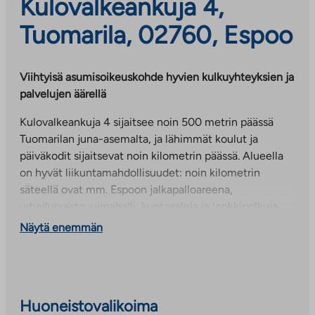
Kulovalkeankuja 4,
Tuomarila, 02760, Espoo
Viihtyisä asumisoikeuskohde hyvien kulkuyhteyksien ja
palvelujen äärellä
Kulovalkeankuja 4 sijaitsee noin 500 metrin päässä
Tuomarilan juna-asemalta, ja lähimmät koulut ja
päiväkodit sijaitsevat noin kilometrin päässä. Alueella
on hyvät liikuntamahdollisuudet: noin kilometrin
säteellä ovat mm. Espoon jalkapalloareena,
urheilupuisto, uimahalli, kuntosaleja ja lenkkipolkuja.
Kauppakeskus Entresse, jossa kattavat palvelut
Näytä enemmän
sijaitsee noin 2 kilometrin päässä.
Autopaikat ja laajakaista
Kohteessa on Elisa kiinteistölaajakaista, jonka
Huoneistovalikoima
perusnopeus 50 Mbit/s kuuluu käyttövastikkeeseen.