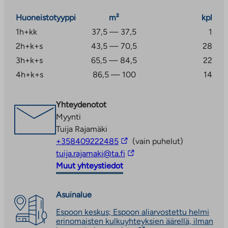
Huoneistotyyppi
m²
kpl
Autopaikat varattavissa saatavuuden mukaan.
1h+kk
37,5 — 37,5
1
Huomioitavaa
2h+k+s
43,5 — 70,5
28
Huoneistoissa on huoneistokohtaiset
3h+k+s
65,5 — 84,5
22
ilmanvaihtokojeet ja pesuhuoneissa sähköinen
4h+k+s
86,5 — 100
14
lattialämmitys. Näiden järjestelmien sähkönkulutus
kuuluu asukkaan sähkösopimukseen. Koska
Yhteydenotot
huoneistokohtaiset ilmanvaihtokojeet ja
Myynti
pesuhuoneiden lattialämmitys osaltaan lämmittävät
Tuija Rajamäki
asuntoa, huoneiston sähkönkulutus saattaa
Linkki
+358409222485
(vain puhelut)
lämmityskaudella olla merkittävästi suurempaa kuin
vie
Linkki
tuija.rajamaki@ta.fi
muuna aikana.
ulkopuoliseen
vie
Muut yhteystiedot
palveluun
ulkopuoliseen
palveluun
Asuinalue
Espoon keskus; Espoon aliarvostettu helmi
erinomaisten kulkuyhteyksien äärellä, ilman