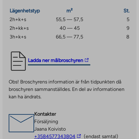
gästparkeringsplatser i fastigheten. Fastigheten har
Lägenhetstyp
m²
St.
bredband i fastigheten, med en grundhastighet på 50
Mbit/s inkluderad i användaravgiften.
2h+k+s
55,5 — 57,5
5
2h+kk+s
40 — 45
9
3h+k+s
66,5 — 77,5
8
The
Ladda ner målbroschyren
link
takes
Obs! Broschyrens information är från tidpunkten då
you
broschyren sammanställdes. En del av informationen
to
kan ha ändrats.
an
external
site.
Kontakter
Link
Försäljning
opens
Jaana Koivisto
in
The
+3584577343804
(endast samtal)