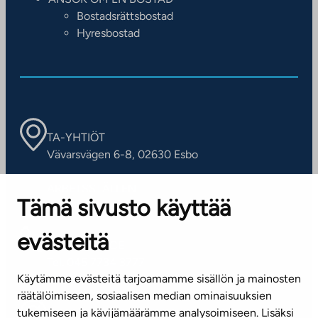
Bostadsrättsbostad
Hyresbostad
TA-YHTIÖT
Vävarsvägen 6-8, 02630 Esbo
ARBETSSTÄLLEN
Tämä sivusto käyttää
Kontaktinformation
evästeitä
KUNDSERVICE
Tel. 045 7734 3777
Käytämme evästeitä tarjoamamme sisällön ja mainosten
(vardagar kl. 8–16)
räätälöimiseen, sosiaalisen median ominaisuuksien
tukemiseen ja kävijämäärämme analysoimiseen. Lisäksi