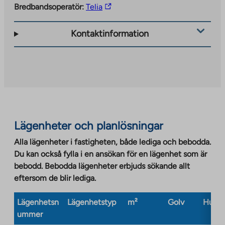
The
Bredbandsoperatör:
Telia
link
takes
Kontaktinformation
you
to
an
external
site.
Link
opens
Lägenheter och planlösningar
in
a
Alla lägenheter i fastigheten, både lediga och bebodda.
new
Du kan också fylla i en ansökan för en lägenhet som är
tab
bebodd. Bebodda lägenheter erbjuds sökande allt
eftersom de blir lediga.
Lägenhetsn
Lägenhetstyp
m²
Golv
Husty
ummer