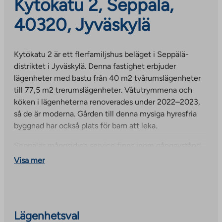
Kytökatu 2, Seppälä,
40320, Jyväskylä
Kytökatu 2 är ett flerfamiljshus beläget i Seppälä-
distriktet i Jyväskylä. Denna fastighet erbjuder
lägenheter med bastu från 40 m2 tvårumslägenheter
till 77,5 m2 trerumslägenheter. Våtutrymmena och
köken i lägenheterna renoverades under 2022–2023,
så de är moderna. Gården till denna mysiga hyresfria
byggnad har också plats för barn att leka.
Seppäläs mångsidiga service finns inom gångavstånd.
De närmaste skolorna ligger ett par kilometer bort, och
Visa mer
stadens centrum ligger också på samma avstånd.
Huset har en gemensam tvättstuga med Kytökatu 4,
och båda husen har egna torkrum. Det finns både
parkeringsplatser på gården och täckta
Lägenhetsval
parkeringsplatser för bilar, och det finns även