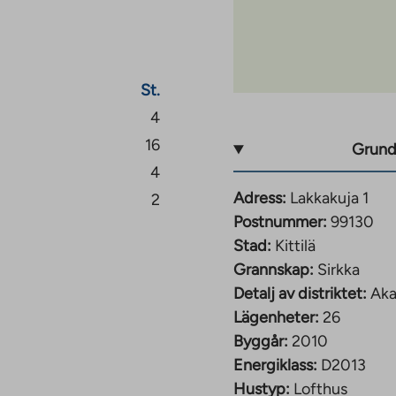
St.
.
4
16
Grund
4
Adress:
Lakkakuja 1
2
Postnummer:
99130
Stad:
Kittilä
Grannskap:
Sirkka
Detalj av distriktet:
Aka
Lägenheter:
26
Byggår:
2010
Energiklass:
D2013
Hustyp:
Lofthus