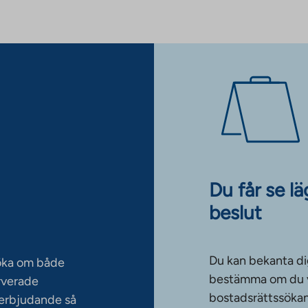
Du får se l
beslut
Du kan bekanta di
söka om både
bestämma om du vi
rverade
bostadsrättssökan
serbjudande så