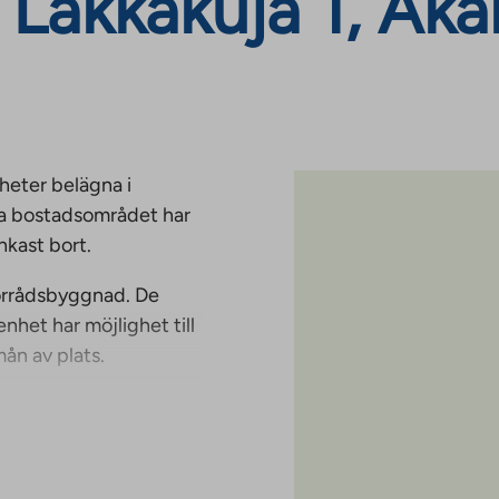
Lakkakuja 1, Akan
heter belägna i
iga bostadsområdet har
nkast bort.
 förrådsbyggnad. De
het har möjlighet till
ån av plats.
i hyran.
t måste registreras