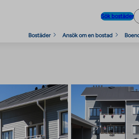
Sök bostäder
Bostäder
Ansök om en bostad
Boen