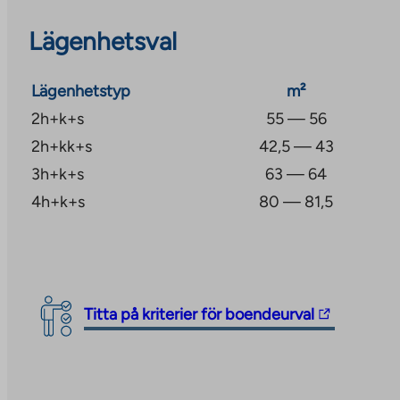
före användning genom operatören (Telia).
Lägenhetsval
Objektets uppvärmning är geotermisk.
Lägenhetstyp
m²
Levi-tjänster 4,7 km och Kittilä-tjänster 23,4 km bort
2h+k+s
55 — 56
2h+kk+s
42,5 — 43
3h+k+s
63 — 64
4h+k+s
80 — 81,5
The
Titta på kriterier för boendeurval
link
takes
you