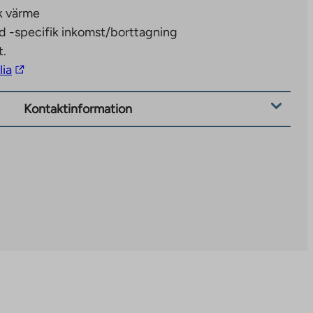
k värme
d -specifik inkomst/borttagning
t.
The
lia
link
takes
Kontaktinformation
you
to
an
external
site.
Link
opens
in
a
new