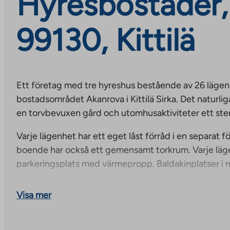
Hyresbostäder, 
99130, Kittilä
Ett företag med tre hyreshus bestående av 26 lägen
bostadsområdet Akanrova i Kittilä Sirka. Det naturl
en torvbevuxen gård och utomhusaktiviteter ett ste
Varje lägenhet har ett eget låst förråd i en separat
boende har också ett gemensamt torkrum. Varje lägen
parkeringsplats med värmepropp. Baldakinplatser i m
Varje lägenhet har en egen balkong.
Visa mer
Fastigheten har bredband vars grundhastighet ingår 
Hastighetsökningar är avgiftsbelagda. Abonnemange