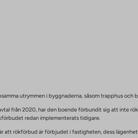
emensamma utrymmen i byggnaderna, såsom trapphus och 
vtal från 2020, har den boende förbundit sig att inte rö
ökförbudet redan implementerats tidigare.
nnebär att rökförbud är förbjudet i fastigheten, dess läge