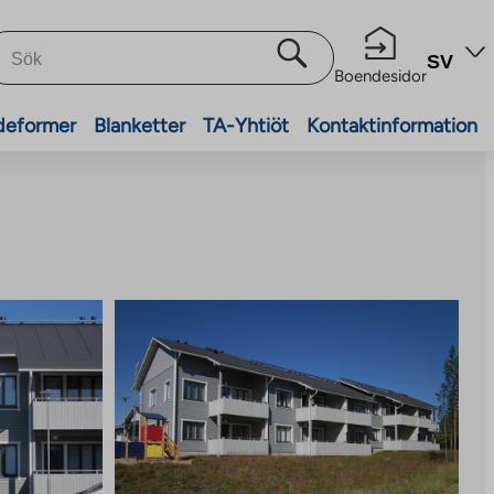
SV
Boendesidor
deformer
Blanketter
TA-Yhtiöt
Kontaktinformation