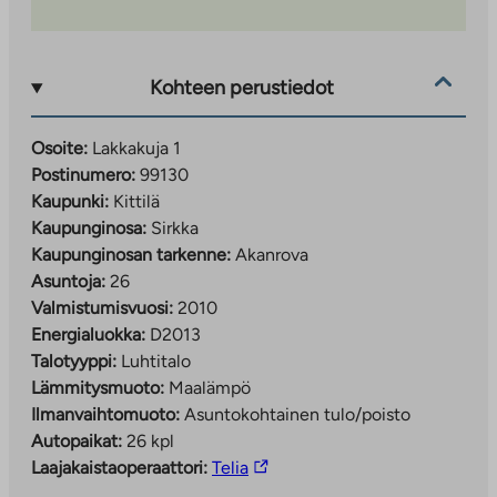
Kohteen perustiedot
Osoite:
Lakkakuja 1
Postinumero:
99130
Kaupunki:
Kittilä
Kaupunginosa:
Sirkka
Kaupunginosan tarkenne:
Akanrova
Asuntoja:
26
Valmistumisvuosi:
2010
Energialuokka:
D2013
Talotyyppi:
Luhtitalo
Lämmitysmuoto:
Maalämpö
Ilmanvaihtomuoto:
Asuntokohtainen tulo/poisto
Autopaikat:
26 kpl
Linkki
Laajakaistaoperaattori:
Telia
vie