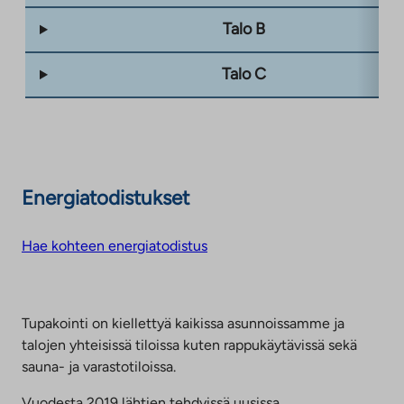
Talo B
Talo C
Energiatodistukset
Hae kohteen energiatodistus
Tupakointi on kiellettyä kaikissa asunnoissamme ja
talojen yhteisissä tiloissa kuten rappukäytävissä sekä
sauna- ja varastotiloissa.
Vuodesta 2019 lähtien tehdyissä uusissa