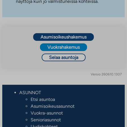
näyttöjä kuin jo valmistuneissa kohteissa.
Asumisoikeushakemus
Vuokrahakemus
Selaa asuntoja
Versio 260610.1307
ASUNNOT
Etsi asuntoa
Asumisoikeusasunnot
Vuokra-asunnot
Senioriasunnot
Uudiskohteet