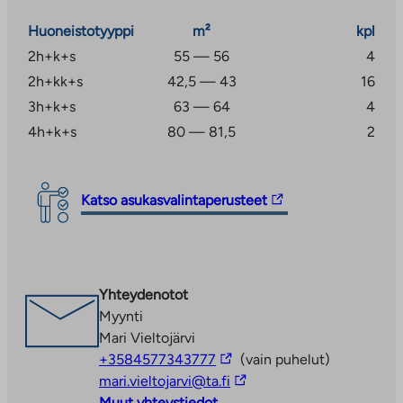
operaattorin (Telian) kautta.
Huoneistotyyppi
m²
kpl
Kohteen lämmitysmuotona on maalämpö.
2h+k+s
55 — 56
4
2h+kk+s
42,5 — 43
16
Levin palvelut 4,7 km ja Kittilän palvelut 23,4 km
3h+k+s
63 — 64
4
päässä.
4h+k+s
80 — 81,5
2
Linkki
Katso asukasvalintaperusteet
vie
ulkopuoliseen
palveluun.
Linkki
Yhteydenotot
aukeaa
Myynti
uuteen
Mari Vieltojärvi
välilehteen
Linkki
+3584577343777
(vain puhelut)
vie
Linkki
mari.vieltojarvi@ta.fi
ulkopuoliseen
vie
Muut yhteystiedot