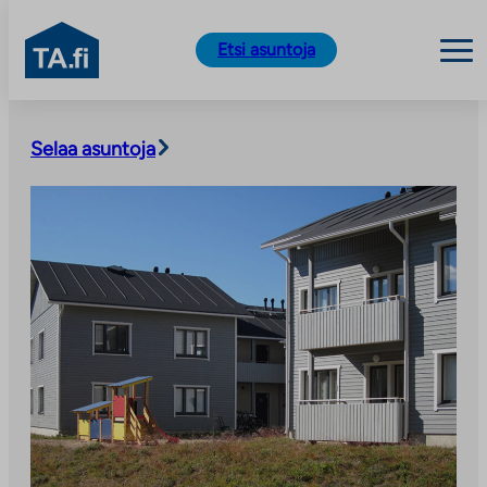
TA.fi
Etsi asuntoja
Siirry
sisältöön
Selaa asuntoja