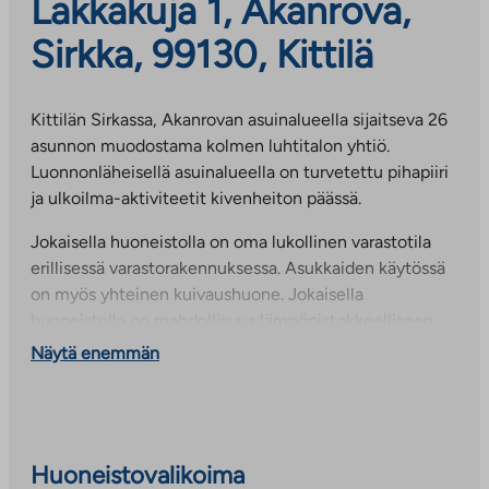
Lakkakuja 1, Akanrova,
Sirkka, 99130, Kittilä
Kittilän Sirkassa, Akanrovan asuinalueella sijaitseva 26
asunnon muodostama kolmen luhtitalon yhtiö.
Luonnonläheisellä asuinalueella on turvetettu pihapiiri
ja ulkoilma-aktiviteetit kivenheiton päässä.
Jokaisella huoneistolla on oma lukollinen varastotila
erillisessä varastorakennuksessa. Asukkaiden käytössä
on myös yhteinen kuivaushuone. Jokaisella
huoneistolla on mahdollisuus lämpöpistokkeelliseen
autopaikkaan. Katospaikkoja saatavuuden mukaan.
Näytä enemmän
Jokaisella asunnolla on oma parveke.
Kohteessa on kiinteistölaajakaista, jonka perusnopeus
kuuluu vuokraan. Nopeuden korotukset ovat
Huoneistovalikoima
maksullisia. Liittymä on rekisteröitävä ennen käyttöä