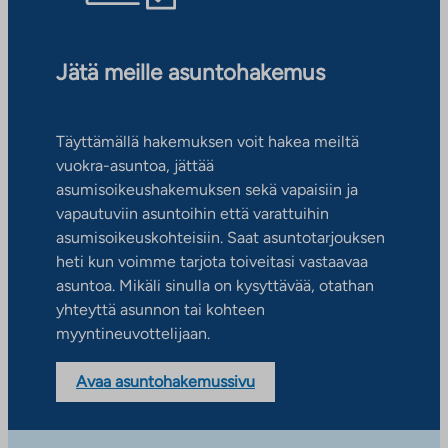
Jätä meille asuntohakemus
Täyttämällä hakemuksen voit hakea meiltä
vuokra-asuntoa, jättää
asumisoikeushakemuksen sekä vapaisiin ja
vapautuviin asuntoihin että varattuihin
asumisoikeuskohteisiin. Saat asuntotarjouksen
heti kun voimme tarjota toiveitasi vastaavaa
asuntoa. Mikäli sinulla on kysyttävää, otathan
yhteyttä asunnon tai kohteen
myyntineuvottelijaan.
Avaa asuntohakemussivu