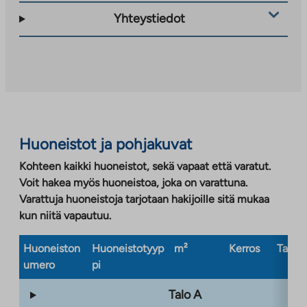
ulkopuoliseen
Yhteystiedot
palveluun.
Linkki
aukeaa
uuteen
välilehteen
Huoneistot ja pohjakuvat
Kohteen kaikki huoneistot, sekä vapaat että varatut.
Voit hakea myös huoneistoa, joka on varattuna.
Varattuja huoneistoja tarjotaan hakijoille sitä mukaa
kun niitä vapautuu.
Huoneiston
Huoneistotyyp
m²
Kerros
Taloty
umero
pi
Talo A