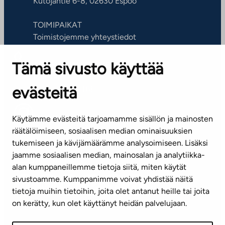
Kutojantie 6-8, 02630 Espoo
TOIMIPAIKAT
Toimistojemme yhteystiedot
Tämä sivusto käyttää
ASIAKASPALVELUKESKUS
Puh. 045 7734 3777
evästeitä
(arkisin klo 8-16)
info@ta.fi
Käytämme evästeitä tarjoamamme sisällön ja mainosten
räätälöimiseen, sosiaalisen median ominaisuuksien
tukemiseen ja kävijämäärämme analysoimiseen. Lisäksi
jaamme sosiaalisen median, mainosalan ja analytiikka-
Tilaa uutiskirje
alan kumppaneillemme tietoja siitä, miten käytät
sivustoamme. Kumppanimme voivat yhdistää näitä
Mediapankki
tietoja muihin tietoihin, joita olet antanut heille tai joita
on kerätty, kun olet käyttänyt heidän palvelujaan.