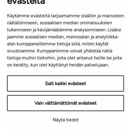
evästeitä
KUNDSERVICE
Tel. 045 7734 3777
Käytämme evästeitä tarjoamamme sisällön ja mainosten
(vardagar kl. 8–16)
räätälöimiseen, sosiaalisen median ominaisuuksien
tukemiseen ja kävijämäärämme analysoimiseen. Lisäksi
info@ta.fi
jaamme sosiaalisen median, mainosalan ja analytiikka-
alan kumppaneillemme tietoja siitä, miten käytät
sivustoamme. Kumppanimme voivat yhdistää näitä
Nyhetsbrev (på finska)
tietoja muihin tietoihin, joita olet antanut heille tai joita
on kerätty, kun olet käyttänyt heidän palvelujaan.
Salli kaikki evästeet
Användningsvillkor
Dataskydd
Tillgänglighetsutlåtande
Vain välttämättömät evästeet
Copyright © 2026 TA-Yhtiöt | Vi förbehåller oss rätten
Näytä tiedot
till ändringar