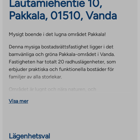
Lautamiehentie 10,
Pakkala, 01510, Vanda
Mysigt boende i det lugna området Pakkala!
Denna mysiga bostadsrättsfastighet ligger i det
barnvänliga och gröna Pakkala-området i Vanda.
Fastigheten har totalt 20 radhuslägenheter, som
erbjuder praktiska och funktionella bostäder för
familjer av alla storlekar.
Området är lugnt och nära naturen, och
utomhusaktiviteter finns i närheten. Skolor och daglig
Visa mer
service finns inom gångavstånd, och köpcentret
Jumbo erbjuder en mängd olika shoppingmöjligheter
och fritidstjänster. Transportförbindelserna är utmärkta,
oavsett om du reser med bil, buss eller cykel.
Dessutom ligger Vanda flygplats bara en kort bit bort,
Lägenhetsval