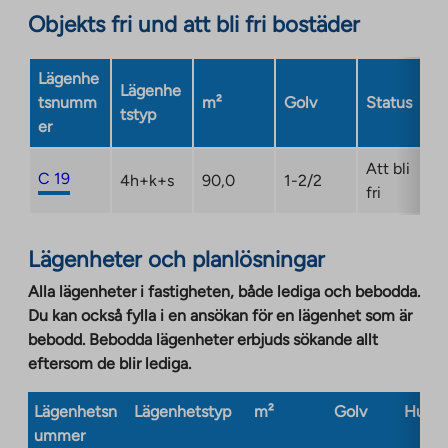
opens
Objekts fri und att bli fri bostäder
in
a
Lägenhe
new
Lägenhe
tsnumm
m²
Golv
Status
tab
tstyp
er
Att bli
C 19
4h+k+s
90,0
1-2/2
fri
Lägenheter och planlösningar
Alla lägenheter i fastigheten, både lediga och bebodda.
Du kan också fylla i en ansökan för en lägenhet som är
bebodd. Bebodda lägenheter erbjuds sökande allt
eftersom de blir lediga.
Lägenhetsn
Lägenhetstyp
m²
Golv
Husty
ummer