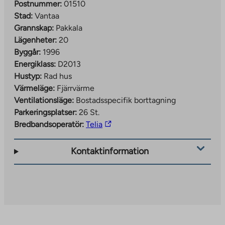
Postnummer:
01510
Stad:
Vantaa
Grannskap:
Pakkala
Lägenheter:
20
Byggår:
1996
Energiklass:
D2013
Hustyp:
Rad hus
Värmeläge:
Fjärrvärme
Ventilationsläge:
Bostadsspecifik borttagning
Parkeringsplatser:
26 St.
The
Bredbandsoperatör:
Telia
link
takes
Kontaktinformation
you
to
an
external
site.
Link