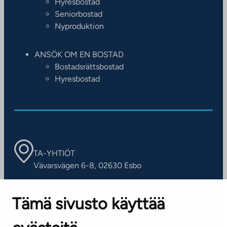
Hyresbostad
Seniorbostad
Nyproduktion
ANSÖK OM EN BOSTAD
Bostadsrättsbostad
Hyresbostad
TA-YHTIÖT
Vävarsvägen 6-8, 02630 Esbo
ARBETSSTÄLLEN
Tämä sivusto käyttää
Kontaktinformation