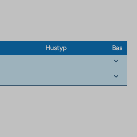
v
Hustyp
Bas