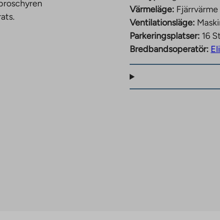
 broschyren
Värmeläge:
Fjärrvärme
ats.
Ventilationsläge:
Maski
Parkeringsplatser:
16 St
Bredbandsoperatör:
El