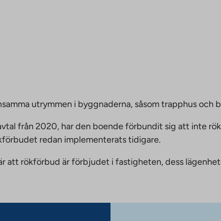
emensamma utrymmen i byggnaderna, såsom trapphus och 
vtal från 2020, har den boende förbundit sig att inte rö
ökförbudet redan implementerats tidigare.
nnebär att rökförbud är förbjudet i fastigheten, dess läge