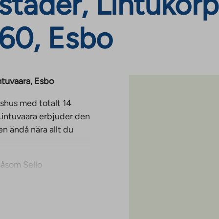
täder, Lintukorpi
660, Esbo
ntuvaara, Esbo
dshus med totalt 14
Lintuvaara erbjuder den
n ändå nära allt du
såsom Sello
er bort. Området är
gheter, då det finns
en.