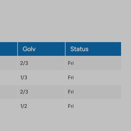
tab
Golv
Status
2/3
Fri
1/3
Fri
2/3
Fri
1/2
Fri