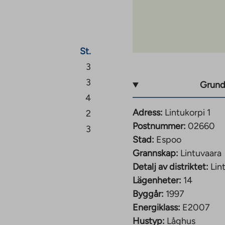
er ett fridfullt boende,
ö i ett naturnära
St.
3
3
Grund
4
Adress:
Lintukorpi 1
2
Postnummer:
02660
3
Stad:
Espoo
Grannskap:
Lintuvaara
Detalj av distriktet:
Lin
Lägenheter:
14
Byggår:
1997
Energiklass:
E2007
Hustyp:
Låghus