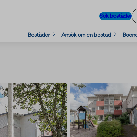
Sök bostäder
Bostäder
Ansök om en bostad
Boen