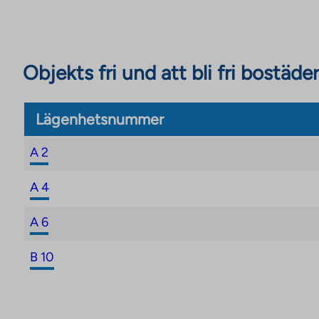
Objekts fri und att bli fri bostäder
Lägenhetsnummer
A 2
A 4
A 6
B 10