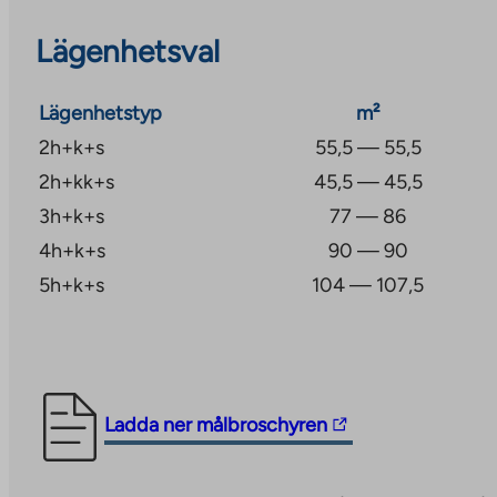
Lintukorpi 1 är särskilt lämplig för dem som värdesätt
Lägenhetsval
goda transportförbindelser och en mysig bostadsmilj
område.
Lägenhetstyp
m²
2h+k+s
55,5 — 55,5
2h+kk+s
45,5 — 45,5
3h+k+s
77 — 86
4h+k+s
90 — 90
5h+k+s
104 — 107,5
The
Ladda ner målbroschyren
link
takes