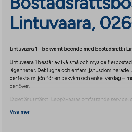
Bostadsrättsbos
Lintuvaara, 02
Lintuvaara 1 – bekvämt boende med bostadsrätt i Li
Lintuvaara 1 består av två små och mysiga flerbosta
lägenheter. Det lugna och enfamiljshusdominerade 
perfekta miljön för en bekväm och enkel vardag – me
behöver.
Läget är utmärkt: Leppävaaras omfattande service, 
köpcentrum och tågstationen, finns cirka 1,5 kilomet
Visa mer
också känt för sina utmärkta frilufts- och sportmöjli
flera parker, skogsstigar och hobbyområden i närhet