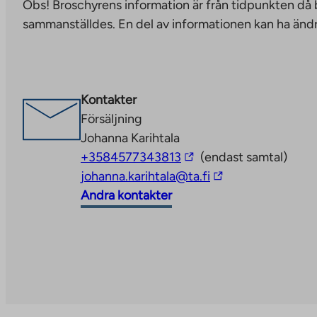
Obs! Broschyrens information är från tidpunkten då
you
sammanställdes. En del av informationen kan ha ändr
to
an
external
site.
Kontakter
Link
Försäljning
opens
Johanna Karihtala
in
The
+3584577343813
(endast samtal)
a
link
The
johanna.karihtala@ta.fi
new
takes
link
Andra kontakter
tab
you
takes
to
you
an
to
external
an
site
external
site