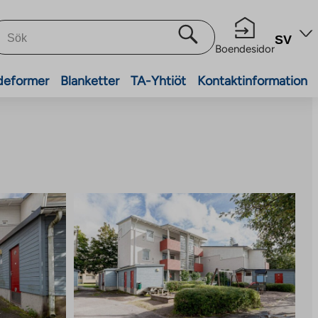
SV
Boendesidor
deformer
Blanketter
TA-Yhtiöt
Kontaktinformation