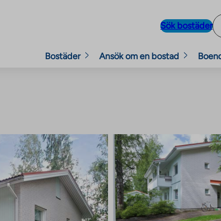
Sök bostäder
Bostäder
Ansök om en bostad
Boen