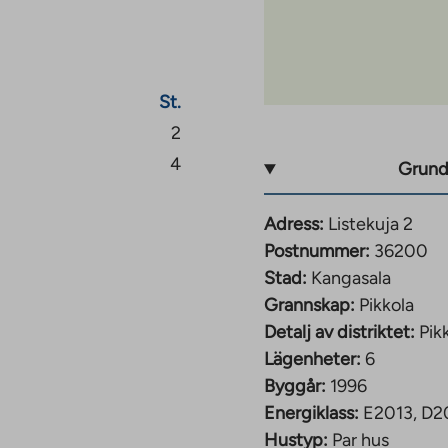
St.
2
4
Grund
Adress:
Listekuja 2
Postnummer:
36200
Stad:
Kangasala
Grannskap:
Pikkola
Detalj av distriktet:
Pik
Lägenheter:
6
Byggår:
1996
Energiklass:
E2013, D2
Hustyp:
Par hus