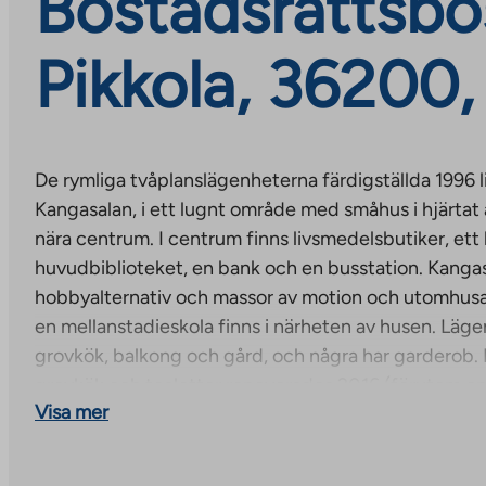
Bostadsrättsbos
Pikkola, 36200,
De rymliga tvåplanslägenheterna färdigställda 1996 li
Kangasalan, i ett lugnt område med småhus i hjärtat
nära centrum. I centrum finns livsmedelsbutiker, et
huvudbiblioteket, en bank och en busstation. Kanga
hobbyalternativ och massor av motion och utomhusakt
en mellanstadieskola finns i närheten av husen. Läge
grovkök, balkong och gård, och några har garderob.
grovkök och toaletter renoverades 2016 (förutom en
Visa mer
lägenhet har ett eget varmt flyttbart förråd och en
värmepropp. Barnens lekplatsutrustning förnyades 