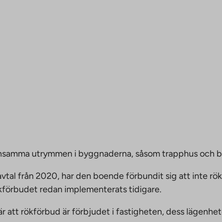
emensamma utrymmen i byggnaderna, såsom trapphus och 
vtal från 2020, har den boende förbundit sig att inte rö
ökförbudet redan implementerats tidigare.
nnebär att rökförbud är förbjudet i fastigheten, dess läge