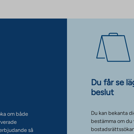
Du får se l
beslut
Du kan bekanta di
söka om både
bestämma om du vi
rverade
bostadsrättssökan
serbjudande så