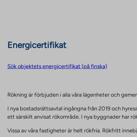
Energicertifikat
Sök objektets energicertifikat (på finska)
Rökning är förbjuden i alla våra lägenheter och g
I nya bostadsrättsavtal ingångna från 2019 och hyresa
ett särskilt anvisat rökområde. I nya byggnader har r
Vissa av våra fastigheter är helt rökfria. Rökfritt i