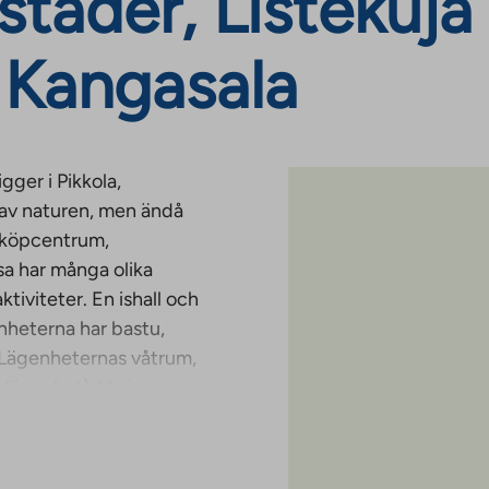
täder, Listekuja 
 Kangasala
gger i Pikkola,
 av naturen, men ändå
t köpcentrum,
sa har många olika
iviteter. En ishall och
nheterna har bastu,
 Lägenheternas våtrum,
 lägenhet). Varje
 parkeringsplats med
2015.