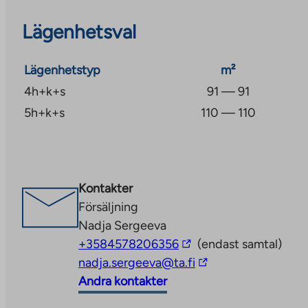
Lägenhetsval
Lägenhetstyp
m²
4h+k+s
91 — 91
5h+k+s
110 — 110
Kontakter
Försäljning
Nadja Sergeeva
The
+3584578206356
(endast samtal)
link
The
nadja.sergeeva@ta.fi
takes
link
Andra kontakter
you
takes