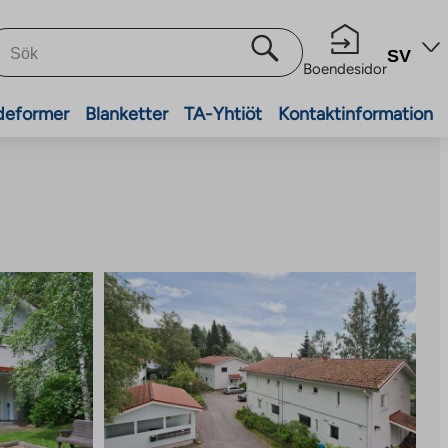
SV
Boendesidor
deformer
Blanketter
TA-Yhtiöt
Kontaktinformation