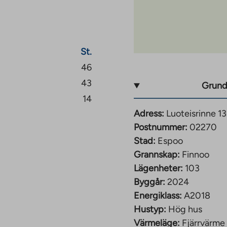
ortförbindelser.
St.
s nya stadsdel, vars
igställd kommer det
46
 med 17 000 invånare,
43
Grund
14
Adress:
Luoteisrinne 13
å det bara tar några
Postnummer:
02270
mt med metro. Finnoo
Stad:
Espoo
öna cykelvägar.
Grannskap:
Finnoo
garaget. Priset för en
Lägenheter:
103
ch el faktureras
Byggår:
2024
 vilka kostar 25 euro
Energiklass:
A2018
platser.
Hustyp:
Hög hus
Värmeläge:
Fjärrvärme