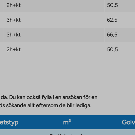
2h+kt
50,5
3h+kt
62,5
3h+kt
66,5
2h+kt
50,5
da. Du kan också fylla i en ansökan för en
 sökande allt eftersom de blir lediga.
etstyp
m²
Gol