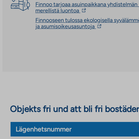
site
external
Finnoo tarjoaa asuinpaikkana yhdistelmän
site
The
merellistä luontoa
link
Finnooseen tulossa ekologisella syvälämmö
takes
The
ja asumisoikeusasuntoja
you
link
to
takes
an
you
external
to
site.
an
Link
external
opens
site.
in
Link
a
opens
new
in
tab
a
new
tab
Objekts fri und att bli fri bostäder
Lägenhetsnummer