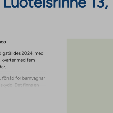
Luoteisrinne 13,
noo
rdigställdes 2024, med
t kvarter med fem
ar.
, förråd för barnvagnar
dskydd. Det finns en
delvis delas med
gar på första våningen.
s bredband från