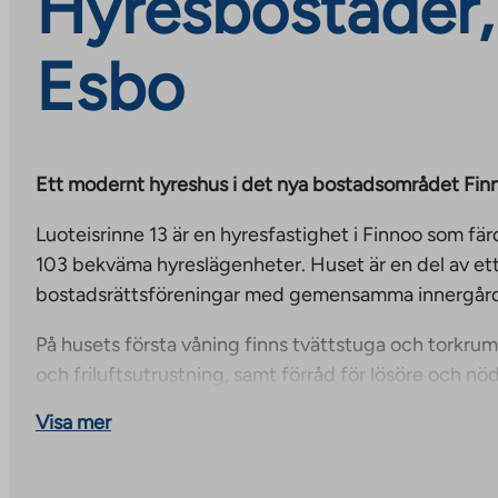
Hyresbostäder, 
Esbo
Ett modernt hyreshus i det nya bostadsområdet Fin
Luoteisrinne 13 är en hyresfastighet i Finnoo som fä
103 bekväma hyreslägenheter. Huset är en del av et
bostadsrättsföreningar med gemensamma innergård
På husets första våning finns tvättstuga och torkrum
och friluftsutrustning, samt förråd för lösöre och nö
ouppvärmd cykelförvaringsbyggnad på gården, som 
Visa mer
grannfastigheten. Det finns också två bastuavdelnin
Lägenheterna i projektet inkluderar Elisas 50 Mbit/