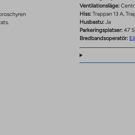
 grundskolor och flera
Ventilationsläge:
Centr
familjer. Servicen i
Hiss:
Trappan 13 A, Tra
 broschyren
rs bilresa bort. Drygt
Husbastu:
Ja
ats.
centrum, där du hittar
Parkeringsplatser:
47 S
r erbjuder en underbar
Bredbandsoperatör:
El
gångavstånd och du kan
tar.