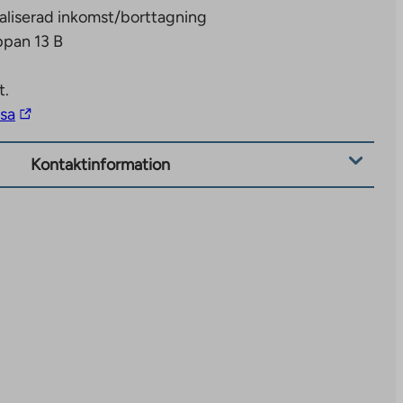
aliserad inkomst/borttagning
ppan 13 B
t.
The
isa
link
takes
Kontaktinformation
you
to
an
external
site.
Link
opens
in
a