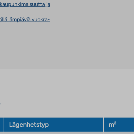
 kaupunkimaisuutta ja
llä lämpiäviä vuokra-
Lägenhetstyp
m²