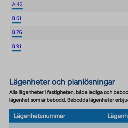
A 42
B 61
B 76
B 91
Lägenheter och planlösningar
Alla lägenheter i fastigheten, både lediga och bebod
lägenhet som är bebodd. Bebodda lägenheter erbjuds
Lägenhetsnummer
Lägenh