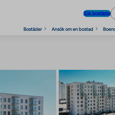
Sök bostäder
Bostäder
Ansök om en bostad
Boen