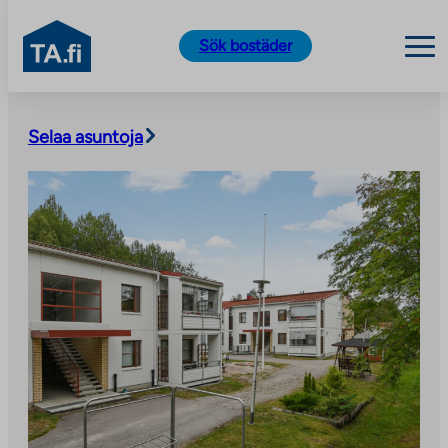
TA.fi
Sök bostäder
Skip
to
Selaa asuntoja
content