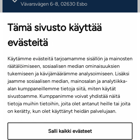
Vävarsvägen 6-8, 02630 Esbo
ARBETSSTÄLLEN
Tämä sivusto käyttää
Kontaktinformation
evästeitä
KUNDSERVICE
Tel. 045 7734 3777
Käytämme evästeitä tarjoamamme sisällön ja mainosten
(vardagar kl. 8–16)
räätälöimiseen, sosiaalisen median ominaisuuksien
tukemiseen ja kävijämäärämme analysoimiseen. Lisäksi
info@ta.fi
jaamme sosiaalisen median, mainosalan ja analytiikka-
alan kumppaneillemme tietoja siitä, miten käytät
sivustoamme. Kumppanimme voivat yhdistää näitä
Nyhetsbrev (på finska)
tietoja muihin tietoihin, joita olet antanut heille tai joita
on kerätty, kun olet käyttänyt heidän palvelujaan.
Salli kaikki evästeet