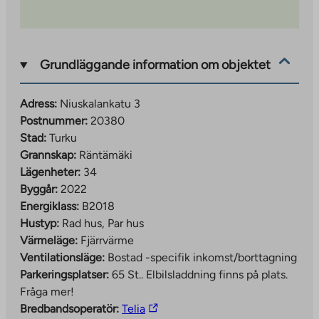
Grundläggande information om objektet
Adress:
Niuskalankatu 3
Postnummer:
20380
Stad:
Turku
Grannskap:
Räntämäki
Lägenheter:
34
Byggår:
2022
Energiklass:
B2018
Hustyp:
Rad hus, Par hus
Värmeläge:
Fjärrvärme
Ventilationsläge:
Bostad -specifik inkomst/borttagning
Parkeringsplatser:
65 St..
Elbilsladdning finns på plats.
Fråga mer!
The
Bredbandsoperatör:
Telia