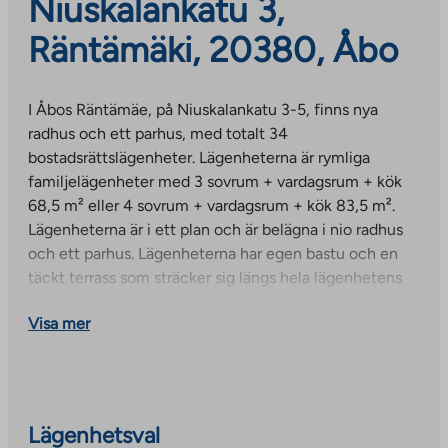
Niuskalankatu 3,
Räntämäki, 20380, Åbo
I Åbos Räntämäe, på Niuskalankatu 3-5, finns nya
radhus och ett parhus, med totalt 34
bostadsrättslägenheter. Lägenheterna är rymliga
familjelägenheter med 3 sovrum + vardagsrum + kök
68,5 m² eller 4 sovrum + vardagsrum + kök 83,5 m².
Lägenheterna är i ett plan och är belägna i nio radhus
och ett parhus. Lägenheterna har egen bastu och en
täckt terrass som sträcker sig längs hela lägenhetens
bredd. Moderna, högkvalitativa ytmaterial och
Visa mer
hushållsapparater inbjuder till avkoppling.
Vardagsrummen har laminatgolv och badrummet har
klinkergolv. Köket har keramikhäll och varmluftsugn
integrerade i möblerna. Den fasta garderoben i hallen
har spegelskjutdörrar. Lägenheterna har vattenburen
Lägenhetsval
golvvärme ansluten till fjärrvärmenätet. Alla lägenheter