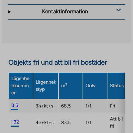
link
takes
Kontaktinformation
you
to
an
external
site.
Link
opens
Objekts fri und att bli fri bostäder
in
a
Lägenhe
new
Lägenhet
tsnumm
m²
Golv
Status
tab
styp
er
B 5
3h+kt+s
68,5
1/1
Fri
Att bli
I 32
4h+kt+s
83,5
1/1
fri