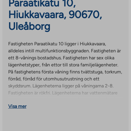
Paraatikatu 10,
Hiukkavaara, 90670,
Uleåborg
Fastigheten Paraatikatu 10 ligger i Hiukkavaara,
alldeles intill multifunktionsbyggnaden. Fastigheten är
ett 8-vånings bostadshus. Fastigheten har sex olika
lägenhetstyper, från ettor till stora familjelägenheter.
På fastighetens första våning finns tvättstuga, torkrum,
förråd, förråd för utomhusutrustning och ett
skyddsrum. Lägenheterna ligger på våningarna 2-8.
Fastigheten är rökfri. Lägenheterna har vattenmätare
och vattenfaktureringen justeras årligen enligt faktisk
Visa mer
förbrukning. Kvarteret har en gemensam
parkeringsanläggning, Hiukkavaaran Paraatiparkki.
Den nya, fina multifunktionsbyggnaden i Hiukkavaara