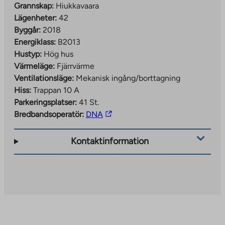
Grannskap:
Hiukkavaara
Lägenheter:
42
Byggår:
2018
Energiklass:
B2013
Hustyp:
Hög hus
Värmeläge:
Fjärrvärme
Ventilationsläge:
Mekanisk ingång/borttagning
Hiss:
Trappan 10 A
Parkeringsplatser:
41 St.
The
Bredbandsoperatör:
DNA
link
takes
Kontaktinformation
you
to
an
external
site.
Link
opens