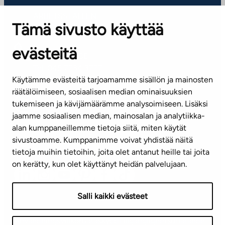
ARBETSSTÄLLEN
Tämä sivusto käyttää
Kontaktinformation
evästeitä
KUNDSERVICE
Tel. 045 7734 3777
Käytämme evästeitä tarjoamamme sisällön ja mainosten
(vardagar kl. 8–16)
räätälöimiseen, sosiaalisen median ominaisuuksien
tukemiseen ja kävijämäärämme analysoimiseen. Lisäksi
info@ta.fi
jaamme sosiaalisen median, mainosalan ja analytiikka-
alan kumppaneillemme tietoja siitä, miten käytät
sivustoamme. Kumppanimme voivat yhdistää näitä
Nyhetsbrev (på finska)
tietoja muihin tietoihin, joita olet antanut heille tai joita
on kerätty, kun olet käyttänyt heidän palvelujaan.
Salli kaikki evästeet
Användningsvillkor
Dataskydd
Tillgänglighetsutlåtande