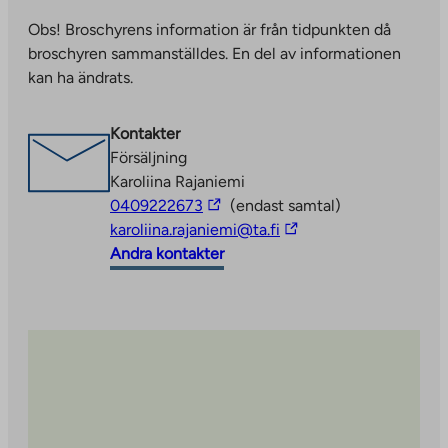
takes
external
Obs! Broschyrens information är från tidpunkten då
you
site.
broschyren sammanställdes. En del av informationen
to
Link
kan ha ändrats.
an
opens
external
in
site.
a
Kontakter
Link
new
Försäljning
opens
tab
Karoliina Rajaniemi
in
The
0409222673
(endast samtal)
a
link
The
karoliina.rajaniemi@ta.fi
new
takes
link
Andra kontakter
tab
you
takes
to
you
an
to
external
an
site
external
site