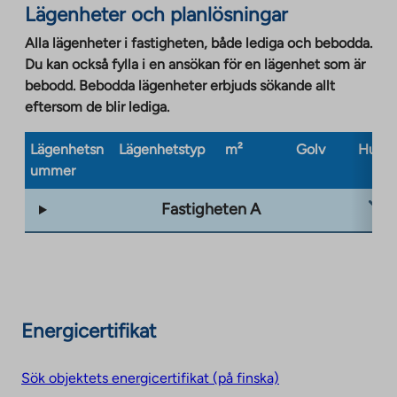
Lägenheter och planlösningar
in
a
Alla lägenheter i fastigheten, både lediga och bebodda.
new
Du kan också fylla i en ansökan för en lägenhet som är
tab
bebodd. Bebodda lägenheter erbjuds sökande allt
eftersom de blir lediga.
Lägenhetsn
Lägenhetstyp
m²
Golv
Husty
ummer
Fastigheten A
Energicertifikat
Sök objektets energicertifikat (på finska)