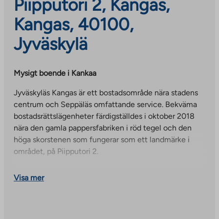
Piipputori 2, Kangas,
Kangas, 40100,
Jyväskylä
Mysigt boende i Kankaa
Jyväskyläs Kangas är ett bostadsområde nära stadens
centrum och Seppäläs omfattande service. Bekväma
bostadsrättslägenheter färdigställdes i oktober 2018
nära den gamla pappersfabriken i röd tegel och den
höga skorstenen som fungerar som ett landmärke i
området, på Piipputori 2.
Förrådsbyggnaden har sex bostadsvåningar och en
Visa mer
vindsvåning, där du bland annat hittar förråd och
byggnadens gemensamma bastu. Det finns totalt 35
lägenheter i byggnaden. Lägenheterna är 44,5 – 81,0
m² stora. De största lägenheterna har egna bastur, men