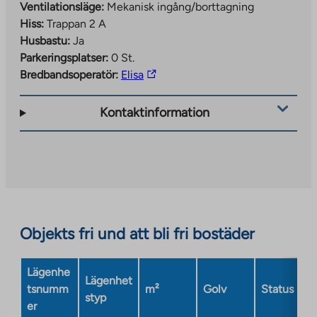
Ventilationsläge:
Mekanisk ingång/borttagning
Hiss:
Trappan 2 A
Husbastu:
Ja
Parkeringsplatser:
0 St.
The
Bredbandsoperatör:
Elisa
link
takes
Kontaktinformation
you
to
an
external
site.
Link
opens
Objekts fri und att bli fri bostäder
in
a
Lägenhe
new
Lägenhet
tsnumm
m²
Golv
Status
tab
styp
er