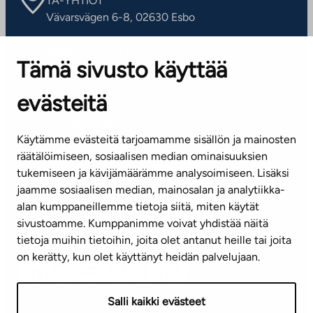
TA-YHTIÖT
Vävarsvägen 6-8, 02630 Esbo
ARBETSSTÄLLEN
Tämä sivusto käyttää
Kontaktinformation
evästeitä
KUNDSERVICE
Tel. 045 7734 3777
Käytämme evästeitä tarjoamamme sisällön ja mainosten
(vardagar kl. 8–16)
räätälöimiseen, sosiaalisen median ominaisuuksien
tukemiseen ja kävijämäärämme analysoimiseen. Lisäksi
info@ta.fi
jaamme sosiaalisen median, mainosalan ja analytiikka-
alan kumppaneillemme tietoja siitä, miten käytät
sivustoamme. Kumppanimme voivat yhdistää näitä
Nyhetsbrev (på finska)
tietoja muihin tietoihin, joita olet antanut heille tai joita
on kerätty, kun olet käyttänyt heidän palvelujaan.
Salli kaikki evästeet