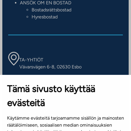
ANSÖK OM EN BOSTAD
Bostadsrättsbostad
Hyresbostad
TA-YHTIÖT
Vävarsvägen 6-8, 02630 Esbo
ARBETSSTÄLLEN
Tämä sivusto käyttää
Kontaktinformation
evästeitä
KUNDSERVICE
Tel. 045 7734 3777
Käytämme evästeitä tarjoamamme sisällön ja mainosten
(vardagar kl. 8–16)
räätälöimiseen, sosiaalisen median ominaisuuksien