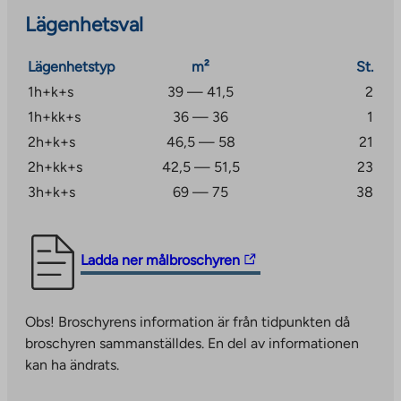
Lägenhetsval
Lägenhetstyp
m²
St.
1h+k+s
39 — 41,5
2
1h+kk+s
36 — 36
1
2h+k+s
46,5 — 58
21
2h+kk+s
42,5 — 51,5
23
3h+k+s
69 — 75
38
The
Ladda ner målbroschyren
link
takes
Obs! Broschyrens information är från tidpunkten då
you
broschyren sammanställdes. En del av informationen
to
kan ha ändrats.
an
external