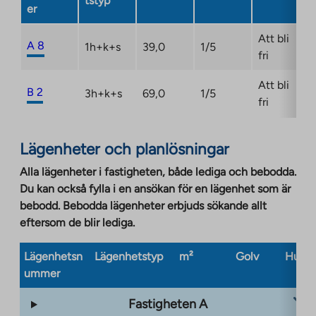
tstyp
er
Att bli
A 8
1h+k+s
39,0
1/5
fri
Att bli
B 2
3h+k+s
69,0
1/5
fri
Lägenheter och planlösningar
Alla lägenheter i fastigheten, både lediga och bebodda.
Du kan också fylla i en ansökan för en lägenhet som är
bebodd. Bebodda lägenheter erbjuds sökande allt
eftersom de blir lediga.
Lägenhetsn
Lägenhetstyp
m²
Golv
Husty
ummer
Fastigheten A