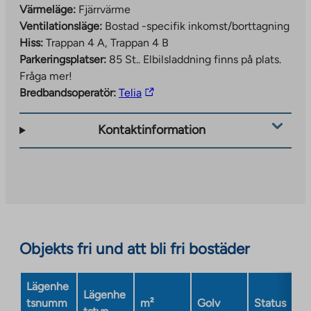
Värmeläge:
Fjärrvärme
Ventilationsläge:
Bostad -specifik inkomst/borttagning
Hiss:
Trappan 4 A, Trappan 4 B
Parkeringsplatser:
85 St..
Elbilsladdning finns på plats.
Fråga mer!
The
Bredbandsoperatör:
Telia
link
takes
Kontaktinformation
you
to
an
external
site.
Link
opens
Objekts fri und att bli fri bostäder
in
a
Lägenhe
new
Lägenhe
tsnumm
m²
Golv
Status
tab