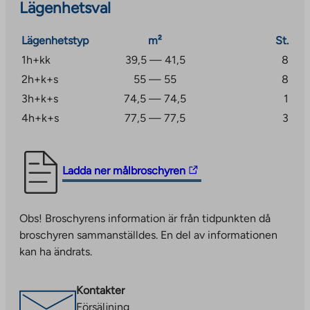
Lägenhetsval
Lägenhetstyp
m²
St.
1h+kk
39,5 — 41,5
8
2h+k+s
55 — 55
8
3h+k+s
74,5 — 74,5
1
4h+k+s
77,5 — 77,5
3
The
Ladda ner målbroschyren
link
takes
Obs! Broschyrens information är från tidpunkten då
you
broschyren sammanställdes. En del av informationen
to
kan ha ändrats.
an
external
site.
Kontakter
Link
Försäljning