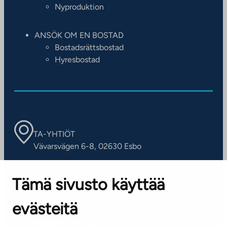
Nyproduktion
ANSÖK OM EN BOSTAD
Bostadsrättsbostad
Hyresbostad
TA-YHTIÖT
Vävarsvägen 6-8, 02630 Esbo
ARBETSSTÄLLEN
Tämä sivusto käyttää
Kontaktinformation
evästeitä
KUNDSERVICE
Tel. 045 7734 3777