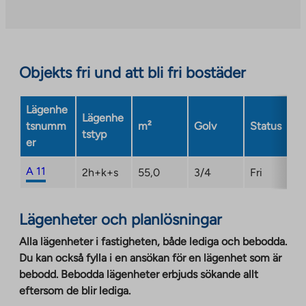
an
external
site.
Link
opens
Objekts fri und att bli fri bostäder
in
a
Lägenhe
new
Lägenhe
tsnumm
m²
Golv
Status
tab
tstyp
er
A 11
2h+k+s
55,0
3/4
Fri
Lägenheter och planlösningar
Alla lägenheter i fastigheten, både lediga och bebodda.
Du kan också fylla i en ansökan för en lägenhet som är
bebodd. Bebodda lägenheter erbjuds sökande allt
eftersom de blir lediga.