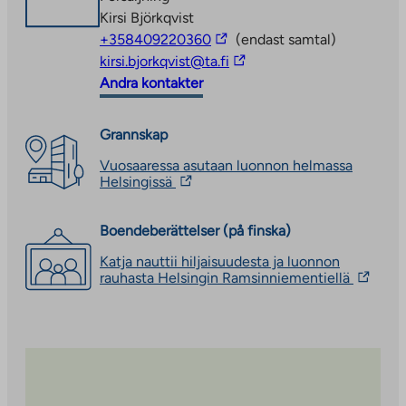
opens
Kirsi Björkqvist
in
The
+358409220360
(endast samtal)
a
link
The
kirsi.bjorkqvist@ta.fi
new
takes
link
Andra kontakter
tab
you
takes
to
you
Grannskap
an
to
Vuosaaressa asutaan luonnon helmassa
external
an
The
Helsingissä
site
external
link
site
takes
you
Boendeberättelser (på finska)
to
Katja nauttii hiljaisuudesta ja luonnon
an
The
rauhasta Helsingin Ramsinniementiellä
external
link
site.
takes
Link
you
opens
to
in
an
a
external
new
site.
tab