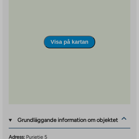
Link
opens
in
a
new
tab
Visa på kartan
Grundläggande information om objektet
Adress:
Purjetie 5