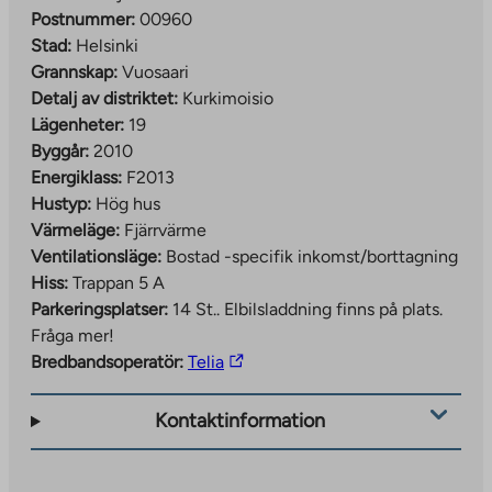
Postnummer:
00960
Stad:
Helsinki
Grannskap:
Vuosaari
Detalj av distriktet:
Kurkimoisio
Lägenheter:
19
Byggår:
2010
Energiklass:
F2013
Hustyp:
Hög hus
Värmeläge:
Fjärrvärme
Ventilationsläge:
Bostad -specifik inkomst/borttagning
Hiss:
Trappan 5 A
Parkeringsplatser:
14 St..
Elbilsladdning finns på plats.
Fråga mer!
The
Bredbandsoperatör:
Telia
link
takes
Kontaktinformation
you
to