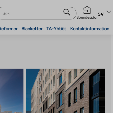
SV
Boendesidor
deformer
Blanketter
TA-Yhtiöt
Kontaktinformation