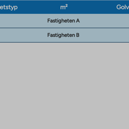
etstyp
m²
Gol
Fastigheten A
Fastigheten B