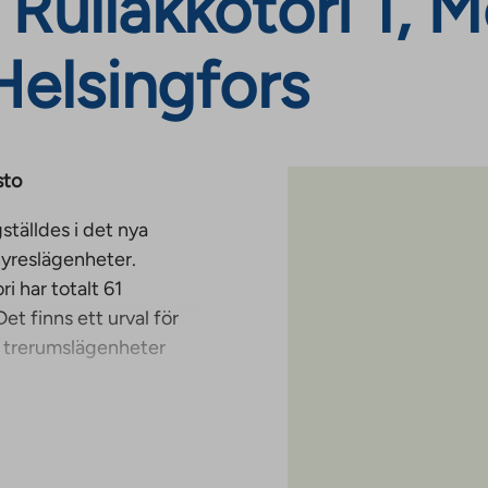
Rullakkotori 1, M
Helsingfors
sto
ställdes i det nya
hyreslägenheter.
i har totalt 61
t finns ett urval för
, trerumslägenheter
fransk balkong,
ng till mångsidiga
orkrum, utomhus- och