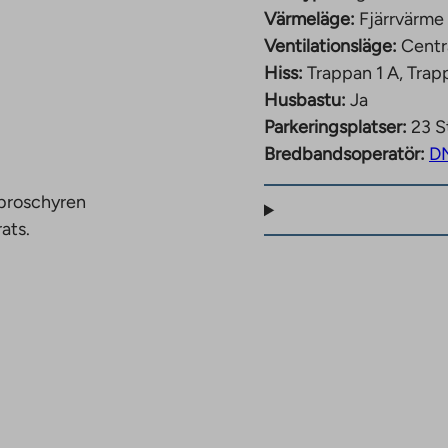
Värmeläge:
Fjärrvärme
Ventilationsläge:
Centr
iymparisto-ja-
Hiss:
Trappan 1 A, Trap
a-helsinkia-
Husbastu:
Ja
Parkeringsplatser:
23 S
Bredbandsoperatör:
D
 broschyren
ats.