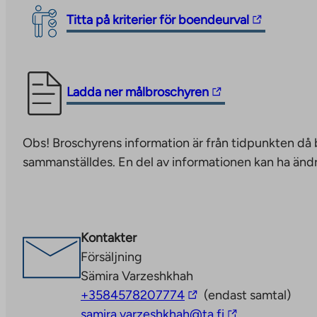
spårvagnslinje i området.
The
Titta på kriterier för boendeurval
link
Läs mer om området:
https://www.hel.fi/fi/kaupunk
takes
liikenne/kaupunkisuunnittelui-ja-rakentaminen/uutt
you
The
rakentamassa/pasila
The
Ladda ner målbroschyren
to
link
link
an
takes
takes
external
you
Obs! Broschyrens information är från tidpunkten då
you
site.
to
sammanställdes. En del av informationen kan ha ändr
to
Link
an
an
opens
external
external
in
site
site.
a
Kontakter
Link
new
Försäljning
opens
tab
Sämira Varzeshkhah
in
The
+3584578207774
(endast samtal)
a
link
The
samira.varzeshkhah@ta.fi