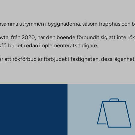
emensamma utrymmen i byggnaderna, såsom trapphus och 
vtal från 2020, har den boende förbundit sig att inte rö
ökförbudet redan implementerats tidigare.
nnebär att rökförbud är förbjudet i fastigheten, dess läge