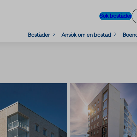
Sök bostäder
Bostäder
Ansök om en bostad
Boen