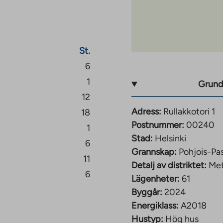
 lägenhet har också ett
parkeringsgarage.
l goda
St.
I det nya stadsområdet
6
ffektivitet samt den
1
Grund
ecknas av olika
12
 Postivarikko byhus,
Adress:
Rullakkotori 1
18
å två daghem och
Postnummer:
00240
1
också en egen
Stad:
Helsinki
ma byggnad.
6
Grannskap:
Pohjois-Pas
11
 antal specialbutiker,
Detalj av distriktet:
Met
6
livsmedelsbutik i
Lägenheter:
61
 att växa till över 12
Byggår:
2024
rka 2 000 nya
Energiklass:
A2018
inär reservation för en
Hustyp:
Hög hus