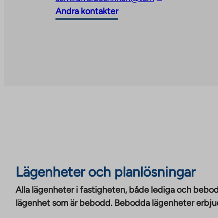
new
takes
link
Andra kontakter
tab
you
takes
to
you
an
to
external
an
site
external
site
Lägenheter och planlösningar
Alla lägenheter i fastigheten, både lediga och bebod
lägenhet som är bebodd. Bebodda lägenheter erbjuds