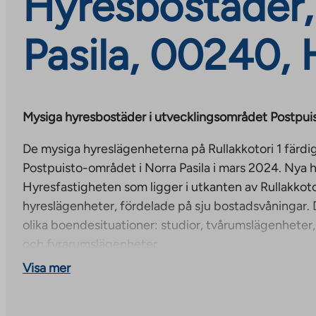
Hyresbostäder, 
Pasila, 00240, 
Mysiga hyresbostäder i utvecklingsområdet Postpui
De mysiga hyreslägenheterna på Rullakkotori 1 färdig
Postpuisto-området i Norra Pasila i mars 2024. Nya 
Hyresfastigheten som ligger i utkanten av Rullakkotor
hyreslägenheter, fördelade på sju bostadsvåningar. De
olika boendesituationer: studior, tvårumslägenheter
och fyrarumslägenheter.
Visa mer
De mysiga lägenheterna har antingen inglasad eller 
laminatgolv och målade väggar. De boende har tillgå
gemensamma utrymmen, inklusive tvättstuga och t