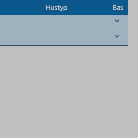
v
Hustyp
Bas