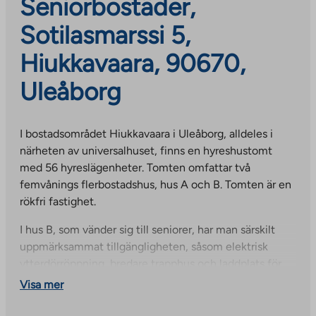
Seniorbostäder,
Sotilasmarssi 5,
Hiukkavaara, 90670,
Uleåborg
I bostadsområdet Hiukkavaara i Uleåborg, alldeles i
närheten av universalhuset, finns en hyreshustomt
med 56 hyreslägenheter. Tomten omfattar två
femvånings flerbostadshus, hus A och B. Tomten är en
rökfri fastighet.
I hus B, som vänder sig till seniorer, har man särskilt
uppmärksammat tillgängligheten, såsom elektrisk
ytterdörröppning, bredare trapphus och laddplats för
elmopeder/rullstolar. Lägenheterna i hus B har ingen
Visa mer
bastu, men du kan boka din egen bastustund från
husets bastu. Lägenheterna i A-huset har bastu och är