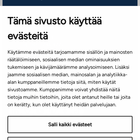
ARBETSSTÄLLEN
Tämä sivusto käyttää
Kontaktinformation
evästeitä
KUNDSERVICE
Tel. 045 7734 3777
Käytämme evästeitä tarjoamamme sisällön ja mainosten
(vardagar kl. 8–16)
räätälöimiseen, sosiaalisen median ominaisuuksien
tukemiseen ja kävijämäärämme analysoimiseen. Lisäksi
info@ta.fi
jaamme sosiaalisen median, mainosalan ja analytiikka-
alan kumppaneillemme tietoja siitä, miten käytät
sivustoamme. Kumppanimme voivat yhdistää näitä
Nyhetsbrev (på finska)
tietoja muihin tietoihin, joita olet antanut heille tai joita
on kerätty, kun olet käyttänyt heidän palvelujaan.
Salli kaikki evästeet
Användningsvillkor
Dataskydd
Tillgänglighetsutlåtande