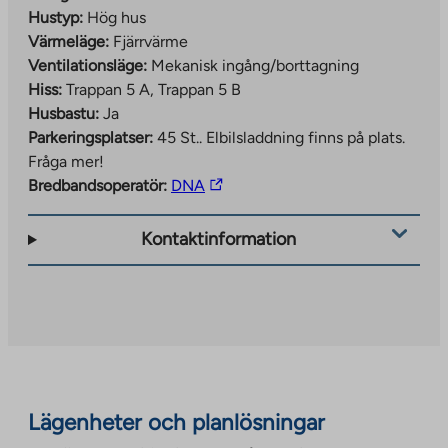
Hustyp:
Hög hus
Värmeläge:
Fjärrvärme
Ventilationsläge:
Mekanisk ingång/borttagning
Hiss:
Trappan 5 A, Trappan 5 B
Husbastu:
Ja
Parkeringsplatser:
45 St..
Elbilsladdning finns på plats.
Fråga mer!
The
Bredbandsoperatör:
DNA
link
takes
Kontaktinformation
you
to
an
external
site.
Link
opens
Lägenheter och planlösningar
in