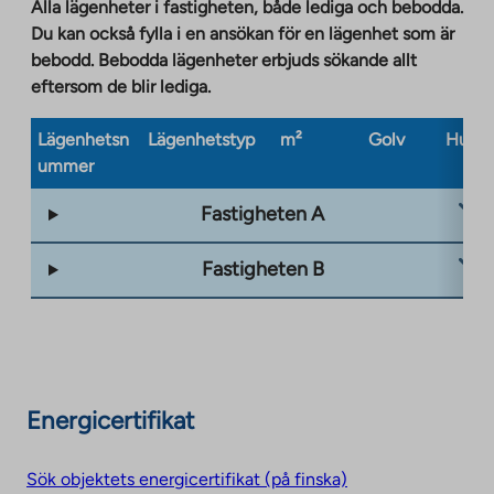
a
Alla lägenheter i fastigheten, både lediga och bebodda.
new
Du kan också fylla i en ansökan för en lägenhet som är
tab
bebodd. Bebodda lägenheter erbjuds sökande allt
eftersom de blir lediga.
Lägenhetsn
Lägenhetstyp
m²
Golv
Husty
ummer
Fastigheten A
Fastigheten B
Energicertifikat
Sök objektets energicertifikat (på finska)