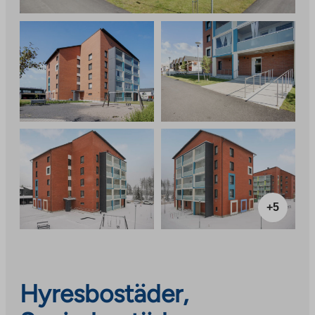
+5
Hyresbostäder,