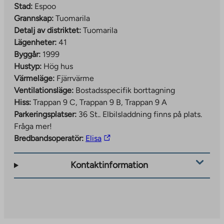
Stad:
Espoo
Grannskap:
Tuomarila
Detalj av distriktet:
Tuomarila
Lägenheter:
41
Byggår:
1999
Hustyp:
Hög hus
Värmeläge:
Fjärrvärme
Ventilationsläge:
Bostadsspecifik borttagning
Hiss:
Trappan 9 C, Trappan 9 B, Trappan 9 A
Parkeringsplatser:
36 St..
Elbilsladdning finns på plats.
Fråga mer!
The
Bredbandsoperatör:
Elisa
link
takes
Kontaktinformation
you
to
an
external
site.