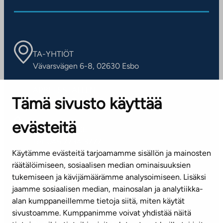
TA-YHTIÖT
Vävarsvägen 6-8, 02630 Esbo
ARBETSSTÄLLEN
Tämä sivusto käyttää
Kontaktinformation
evästeitä
KUNDSERVICE
Tel. 045 7734 3777
Käytämme evästeitä tarjoamamme sisällön ja mainosten
(vardagar kl. 8–16)
räätälöimiseen, sosiaalisen median ominaisuuksien
tukemiseen ja kävijämäärämme analysoimiseen. Lisäksi
info@ta.fi
jaamme sosiaalisen median, mainosalan ja analytiikka-
alan kumppaneillemme tietoja siitä, miten käytät
sivustoamme. Kumppanimme voivat yhdistää näitä