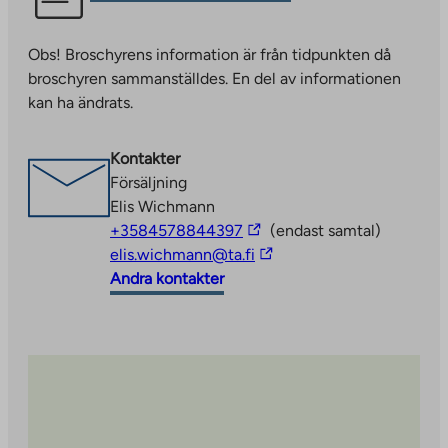
link
takes
Obs! Broschyrens information är från tidpunkten då
you
broschyren sammanställdes. En del av informationen
to
kan ha ändrats.
an
external
site.
Kontakter
Link
Försäljning
opens
Elis Wichmann
in
The
+3584578844397
(endast samtal)
a
link
The
elis.wichmann@ta.fi
new
takes
link
Andra kontakter
tab
you
takes
to
you
an
to
external
an
site
external
site