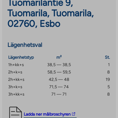
Tuomarilantie 9,
Tuomarila, Tuomarila,
02760, Esbo
Lägenhetsval
Lägenhetstyp
m²
St.
1h+kk+s
38,5 — 38,5
1
2h+k+s
58,5 — 59,5
8
2h+kk+s
42,5 — 48
19
3h+k+s
71,5 — 74
5
3h+kk+s
71 — 71
8
The
Ladda ner målbroschyren