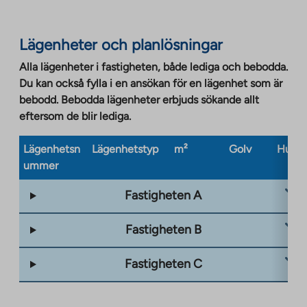
Link
opens
Lägenheter och planlösningar
in
a
Alla lägenheter i fastigheten, både lediga och bebodda.
new
Du kan också fylla i en ansökan för en lägenhet som är
tab
bebodd. Bebodda lägenheter erbjuds sökande allt
eftersom de blir lediga.
Lägenhetsn
Lägenhetstyp
m²
Golv
Husty
ummer
Fastigheten A
Fastigheten B
Fastigheten C