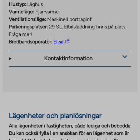
Hustyp:
Låghus
Värmeläge:
Fjärrvärme
Ventilationsläge:
Maskinell borttaginf
Parkeringsplatser:
29 St..
Elbilsladdning finns på plats.
Fråga mer!
The
Bredbandsoperatör:
Elisa
link
takes
Kontaktinformation
you
to
an
external
site.
Link
opens
Lägenheter och planlösningar
in
a
Alla lägenheter i fastigheten, både lediga och bebodda.
new
Du kan också fylla i en ansökan för en lägenhet som är
tab