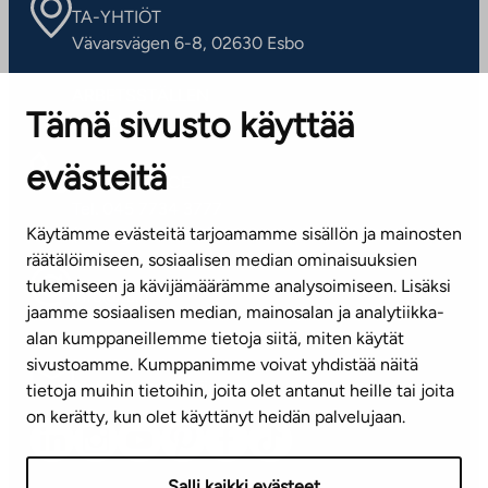
TA-YHTIÖT
Vävarsvägen 6-8, 02630 Esbo
ARBETSSTÄLLEN
Tämä sivusto käyttää
Kontaktinformation
evästeitä
KUNDSERVICE
Tel. 045 7734 3777
Käytämme evästeitä tarjoamamme sisällön ja mainosten
(vardagar kl. 8–16)
räätälöimiseen, sosiaalisen median ominaisuuksien
tukemiseen ja kävijämäärämme analysoimiseen. Lisäksi
info@ta.fi
jaamme sosiaalisen median, mainosalan ja analytiikka-
alan kumppaneillemme tietoja siitä, miten käytät
sivustoamme. Kumppanimme voivat yhdistää näitä
Nyhetsbrev (på finska)
tietoja muihin tietoihin, joita olet antanut heille tai joita
on kerätty, kun olet käyttänyt heidän palvelujaan.
Salli kaikki evästeet