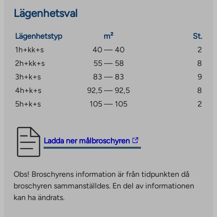
squashbanor. Området har vacker marin natur med
Lägenhetsval
klippor, som kan beundras på den närliggande
kustleden. Det finns flera stränder och Esbo stads
Lägenhetstyp
m²
St.
skärgårds båtpir längs den.
1h+kk+s
40 — 40
2
2h+kk+s
55 — 58
8
3h+k+s
83 — 83
9
4h+k+s
92,5 — 92,5
8
5h+k+s
105 — 105
2
The
Ladda ner målbroschyren
link
takes
Obs! Broschyrens information är från tidpunkten då
you
broschyren sammanställdes. En del av informationen
to
kan ha ändrats.
an
external