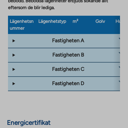
bebodd. Bebodda lägenheter erbjuds sökande allt
eftersom de blir lediga.
Lägenhetsn
Lägenhetstyp
m²
Golv
Husty
ummer
Fastigheten A
Fastigheten B
Fastigheten C
Fastigheten D
Energicertifikat