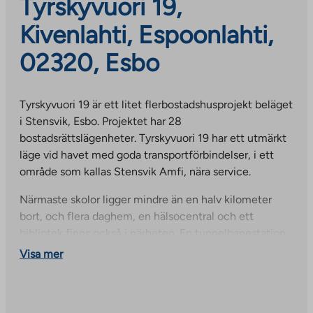
Tyrskyvuori 19,
Kivenlahti, Espoonlahti,
02320, Esbo
Tyrskyvuori 19 är ett litet flerbostadshusprojekt beläget
i Stensvik, Esbo. Projektet har 28
bostadsrättslägenheter. Tyrskyvuori 19 har ett utmärkt
läge vid havet med goda transportförbindelser, i ett
område som kallas Stensvik Amfi, nära service.
Närmaste skolor ligger mindre än en halv kilometer
bort, och flera daghem, en hälsocentral och ett
bibliotek finns också i närheten. En tunnelbanestation
och kommersiella tjänster finns i centrala Stensvik och
Visa mer
cirka en kilometer bort i Lippulaiva köpcentrum i Esbo.
Bra idrottsanläggningar finns inom gångavstånd:
inklusive en simbassäng, isbana, idrottspark och