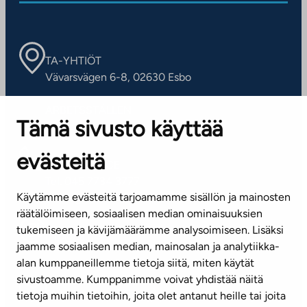
TA-YHTIÖT
Vävarsvägen 6-8, 02630 Esbo
ARBETSSTÄLLEN
Tämä sivusto käyttää
Kontaktinformation
evästeitä
KUNDSERVICE
Tel. 045 7734 3777
Käytämme evästeitä tarjoamamme sisällön ja mainosten
(vardagar kl. 8–16)
räätälöimiseen, sosiaalisen median ominaisuuksien
tukemiseen ja kävijämäärämme analysoimiseen. Lisäksi
info@ta.fi
jaamme sosiaalisen median, mainosalan ja analytiikka-
alan kumppaneillemme tietoja siitä, miten käytät
sivustoamme. Kumppanimme voivat yhdistää näitä
Nyhetsbrev (på finska)
tietoja muihin tietoihin, joita olet antanut heille tai joita