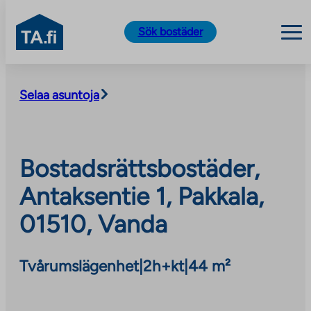
TA.fi
Sök bostäder
Skip
to
Selaa asuntoja
content
Bostadsrättsbostäder,
Antaksentie 1, Pakkala,
01510, Vanda
Tvårumslägenhet
|
2h+kt
|
44 m²