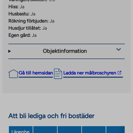
Hiss:
Ja
Husbastu:
Ja
Rökning förbjuden:
Ja
Husdjur tillåtet:
Ja
Egen gård:
Ja
Objektinformation
The
Gå till hemsidan
Ladda ner målbroschyren
link
takes
you
to
an
Att bli lediga och fri bostäder
external
site.
Link
Lägenhe