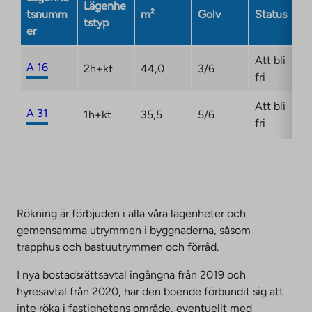
Lägenhe
opens
tsnumm
m²
Golv
Status
tstyp
in
er
a
new
Att bli
A 16
2h+kt
44,0
3/6
tab
fri
Att bli
A 31
1h+kt
35,5
5/6
fri
Rökning är förbjuden i alla våra lägenheter och
gemensamma utrymmen i byggnaderna, såsom
trapphus och bastuutrymmen och förråd.
I nya bostadsrättsavtal ingångna från 2019 och
hyresavtal från 2020, har den boende förbundit sig att
inte röka i fastighetens område, eventuellt med