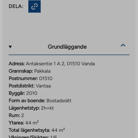
DELA:
Grundläggande
Adress:
Antaksentie 1 A 2, 01510 Vanda
Grannskap:
Pakkala
Postnummer:
01510
Postdistrikt:
Vantaa
Byggår:
2010
Form av boende:
Bostadsrätt
Lägenhetstyp:
2h+kt
Rum:
2
Ytarea:
44 m²
Total lägenhetsyta:
44 m²
Våningen/Skikten:
1/6