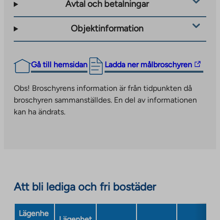
Avtal och betalningar
Objektinformation
The
Gå till hemsidan
Ladda ner målbroschyren
link
takes
Obs! Broschyrens information är från tidpunkten då
you
broschyren sammanställdes. En del av informationen
to
kan ha ändrats.
an
external
site.
Link
opens
in
Att bli lediga och fri bostäder
a
new
Lägenhe
tab
Lägenhet