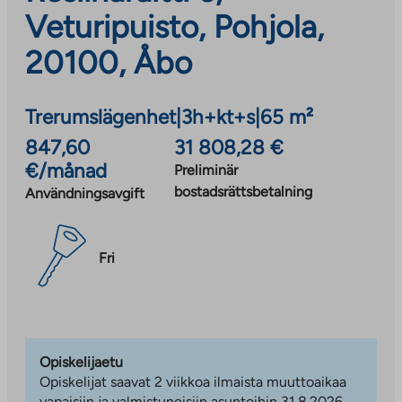
Veturipuisto, Pohjola,
20100, Åbo
Trerumslägenhet
|
3h+kt+s
|
65 m²
847,60
31 808,28 €
€/månad
Preliminär
bostadsrättsbetalning
Användningsavgift
Fri
Opiskelijaetu
Opiskelijat saavat 2 viikkoa ilmaista muuttoaikaa
vapaisiin ja valmistuneisiin asuntoihin 31.8.2026