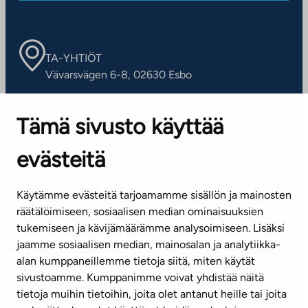
TA-YHTIÖT
Vävarsvägen 6-8, 02630 Esbo
ARBETSSTÄLLEN
Tämä sivusto käyttää
Kontaktinformation
evästeitä
KUNDSERVICE
Tel. 045 7734 3777
Käytämme evästeitä tarjoamamme sisällön ja mainosten
(vardagar kl. 8–16)
räätälöimiseen, sosiaalisen median ominaisuuksien
tukemiseen ja kävijämäärämme analysoimiseen. Lisäksi
info@ta.fi
jaamme sosiaalisen median, mainosalan ja analytiikka-
alan kumppaneillemme tietoja siitä, miten käytät
sivustoamme. Kumppanimme voivat yhdistää näitä
Nyhetsbrev (på finska)
tietoja muihin tietoihin, joita olet antanut heille tai joita