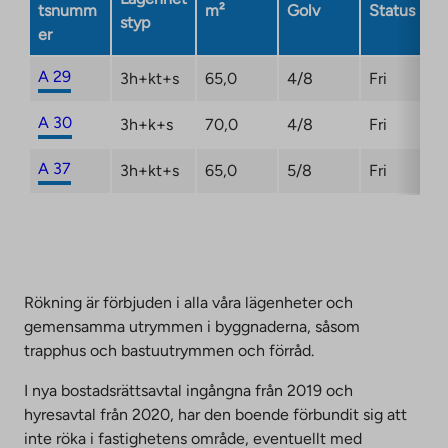
tsnumm
m²
Golv
Status
styp
er
A 29
3h+kt+s
65,0
4/8
Fri
A 30
3h+k+s
70,0
4/8
Fri
A 37
3h+kt+s
65,0
5/8
Fri
Rökning är förbjuden i alla våra lägenheter och
gemensamma utrymmen i byggnaderna, såsom
trapphus och bastuutrymmen och förråd.
I nya bostadsrättsavtal ingångna från 2019 och
hyresavtal från 2020, har den boende förbundit sig att
inte röka i fastighetens område, eventuellt med