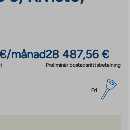
 €/månad
28 487,56 €
t
Preliminär bostadsrättsbetalning
Fri