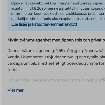
Opiskelijat saavat 2 viikkoa ilmaista muuttoaikaa vapaisii
asuntoihin 31.8.2026 mennessä tehtyihin uusiin sopimuks
ensimmäisen kuun vuokrasta tai vastikkeesta, ja sen saa
opiskelijakortin tai todistuksen opiskelupaikasta ennen
Lue lisää ja katso tarkemmat ehdot!
Mysig tvårumslägenhet med öppen spis och privat b
Denna tvårumslägenhet på 55 m² ligger på andra vånin
Vanda. Lägenheten erbjuder en tydlig och rymlig pla
vardagsrum bildar ett enhetligt boendeutrymme för
fritid.
Öppen spis i vardagsrummet ger värme och atmosfär
kan till exempel njuta av morgonkaffe eller en lugn
Visa mer
balkongen. Framför lägenheten finns också en liten
häckar, vilket ger ett trevligt extra utrymme till boen