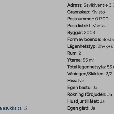
et, samt köks- och
Adress:
Savikiventie 3
u erbjuder möjligheten
Grannskap:
Kivistö
ökar boendekomforten
Postnummer:
01700
Postdistrikt:
Vantaa
Byggår:
2003
das service,
Form av boende:
Bosta
illgängliga. Den som
Lägenhetstyp:
2h+k+s
 av en installerad
Rum:
2
Ytarea:
55 m²
Total lägenhetsyta:
55 
enfamiljshus i gamla
Våningen/Skikten:
2/2
Hiss:
Nej
lld år 2003, bestående
Egen bastu:
Ja
ett grönt område med
Rökning förbjuden:
Ja
 finns inom
Husdjur tillåtet:
Ja
The
a tjänster ligger cirka
ia asukkaita
Egen gård:
Ja
link