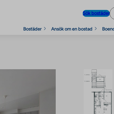
Sök bostäder
Bostäder
Ansök om en bostad
Boen