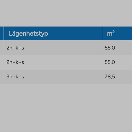
ättrar boendekomforten.
Lägenhetstyp
m²
2h+k+s
55,0
2h+k+s
55,0
3h+k+s
78,5