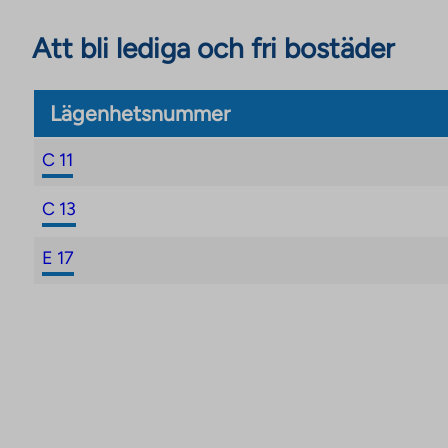
minskar också luftfuktigheten inomhus, vilket förb
Att bli lediga och fri bostäder
Lägenhetsnummer
C 11
C 13
E 17