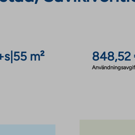
+s
|
55 m²
848,52
Användningsavgif