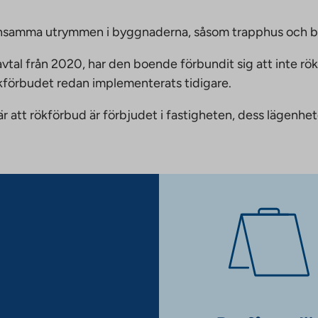
emensamma utrymmen i byggnaderna, såsom trapphus och 
vtal från 2020, har den boende förbundit sig att inte rö
ökförbudet redan implementerats tidigare.
nnebär att rökförbud är förbjudet i fastigheten, dess läge