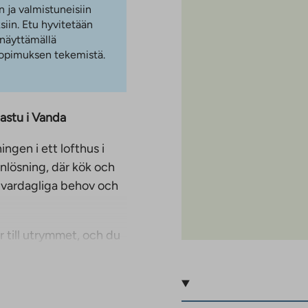
n ja valmistuneisiin
iin. Etu hyvitetään
 näyttämällä
 sopimuksen tekemistä.
astu i Vanda
gen i ett lofthus i
nlösning, där kök och
 vardagliga behov och
 till utrymmet, och du
 stund utomhus på
 trädgård omgiven av
det.