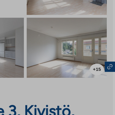
+15
 3, Kivistö,