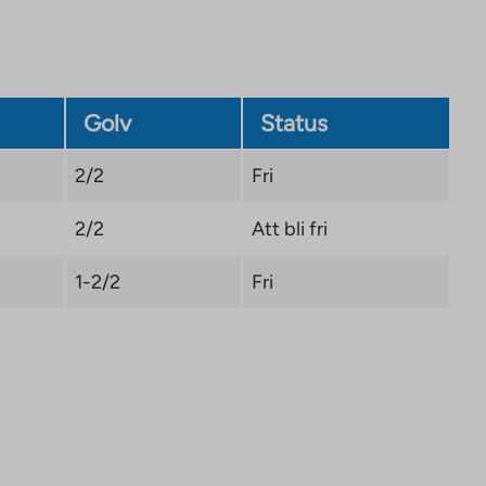
in
a
new
tab
Golv
Status
2/2
Fri
2/2
Att bli fri
1-2/2
Fri