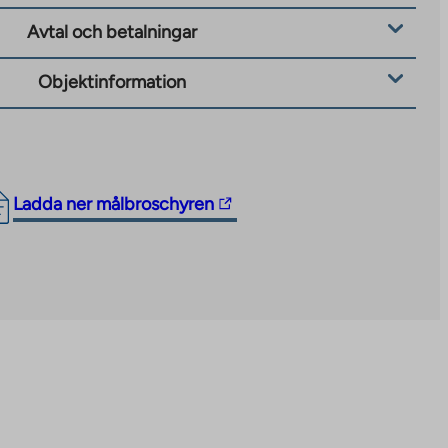
Avtal och betalningar
Objektinformation
The
Ladda ner målbroschyren
link
takes
you
to
an
external
site.
Link
opens