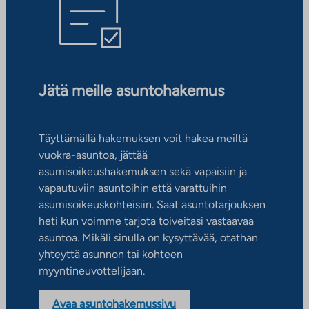
Jätä meille asuntohakemus
Täyttämällä hakemuksen voit hakea meiltä
vuokra-asuntoa, jättää
asumisoikeushakemuksen sekä vapaisiin ja
vapautuviin asuntoihin että varattuihin
asumisoikeuskohteisiin. Saat asuntotarjouksen
heti kun voimme tarjota toiveitasi vastaavaa
asuntoa. Mikäli sinulla on kysyttävää, otathan
yhteyttä asunnon tai kohteen
myyntineuvottelijaan.
Avaa asuntohakemussivu