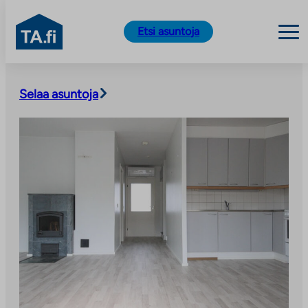
TA.fi
Etsi asuntoja
Siirry
sisältöön
Selaa asuntoja