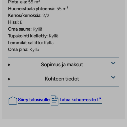
Pinta-ala:
55 m²
Huoneistoala yhteensä:
55 m²
Kerros/kerroksia:
2/2
Hissi:
Ei
Oma sauna:
Kyllä
Tupakointi kielletty:
Kyllä
Lemmikit sallittu:
Kyllä
Oma piha:
Kyllä
Sopimus ja maksut
Kohteen tiedot
Linkki
Siirry talosivulle
Lataa kohde-esite
vie
ulkopuoliseen
palveluun.
Linkki