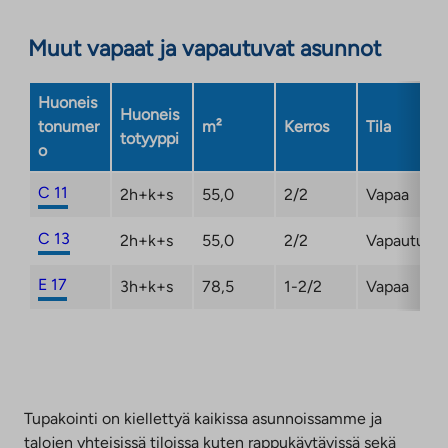
aukeaa
Muut vapaat ja vapautuvat asunnot
uuteen
välilehteen
Huoneis
Huoneis
tonumer
m²
Kerros
Tila
totyyppi
o
C 11
2h+k+s
55,0
2/2
Vapaa
C 13
2h+k+s
55,0
2/2
Vapautuma
E 17
3h+k+s
78,5
1-2/2
Vapaa
Tupakointi on kiellettyä kaikissa asunnoissamme ja
talojen yhteisissä tiloissa kuten rappukäytävissä sekä