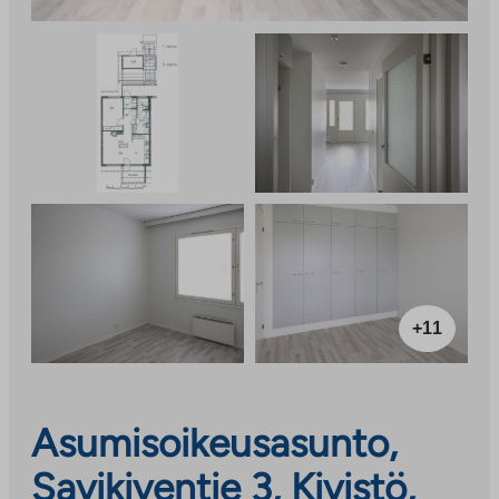
+11
Asumisoikeusasunto,
Savikiventie 3, Kivistö,