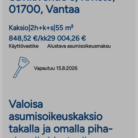
01700, Vantaa
Kaksio
|
2h+k+s
|
55 m²
848,52 €/kk
29 004,26 €
Käyttövastike
Alustava asumisoikeusmaksu
Vapautuu 15.8.2026
Valoisa
asumisoikeuskaksio
takalla ja omalla piha-