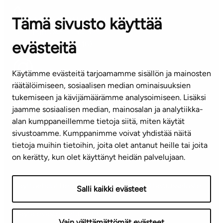
Tämä sivusto käyttää
ASIAKASPALVELUKESKUS
Puh. 045 7734 3777
evästeitä
(arkisin klo 8-16)
info@ta.fi
Käytämme evästeitä tarjoamamme sisällön ja mainosten
räätälöimiseen, sosiaalisen median ominaisuuksien
tukemiseen ja kävijämäärämme analysoimiseen. Lisäksi
jaamme sosiaalisen median, mainosalan ja analytiikka-
Tilaa uutiskirje
alan kumppaneillemme tietoja siitä, miten käytät
sivustoamme. Kumppanimme voivat yhdistää näitä
Mediapankki
tietoja muihin tietoihin, joita olet antanut heille tai joita
on kerätty, kun olet käyttänyt heidän palvelujaan.
Käyttöehdot
Tietosuojaseloste
Saavutettavuusseloste
Salli kaikki evästeet
Näytä evästeasetukseni
Vain välttämättömät evästeet