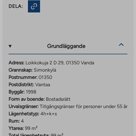
DELA:
Grundläggande
Adress:
Loikkokuja 2 D 29, 01350 Vanda
Grannskap:
Simonkylä
Postnummer:
01350
Postdistrikt:
Vantaa
Byggår:
1998
Form av boende:
Bostadsrätt
Urvalsgränser:
Tillgångsgränser för personer under 55 år
Lägenhetstyp:
4h+k+s
Rum:
4
Ytarea:
99 m²
Total lägenhetsyta:
99 m²