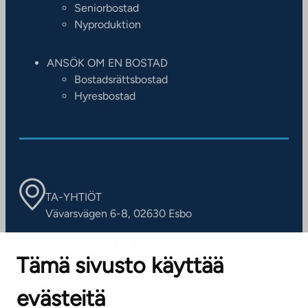
Seniorbostad
Nyproduktion
ANSÖK OM EN BOSTAD
Bostadsrättsbostad
Hyresbostad
TA-YHTIÖT
Vävarsvägen 6-8, 02630 Esbo
ARBETSSTÄLLEN
Tämä sivusto käyttää
Kontaktinformation
evästeitä
KUNDSERVICE