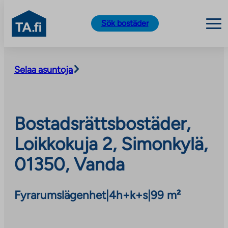
TA.fi
Sök bostäder
Skip
to
Selaa asuntoja
content
Bostadsrättsbostäder,
Loikkokuja 2, Simonkylä,
01350, Vanda
Fyrarumslägenhet
|
4h+k+s
|
99 m²