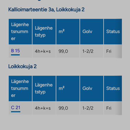
site.
Kallioimarteentie 3a, Loikkokuja 2
Link
opens
Lägenhe
in
Lägenhe
tsnumm
m²
Golv
Status
a
tstyp
er
new
tab
B 15
4h+k+s
99,0
1-2/2
Fri
Loikkokuja 2
Lägenhe
Lägenhe
tsnumm
m²
Golv
Status
tstyp
er
C 21
4h+k+s
99,0
1-2/2
Fri