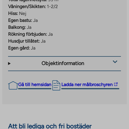
Våningen/Skikten:
1-2/2
Hiss:
Nej
Egen bastu:
Ja
Balkong:
Ja
Rökning förbjuden:
Ja
Husdjur tillåtet:
Ja
Egen gård:
Ja
Objektinformation
The
Gå till hemsidan
Ladda ner målbroschyren
link
takes
you
to
an
Att bli lediga och fri bostäder
external