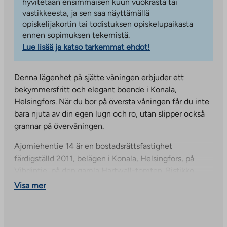
hyvitetään ensimmäisen kuun vuokrasta tai
vastikkeesta, ja sen saa näyttämällä
opiskelijakortin tai todistuksen opiskelupaikasta
ennen sopimuksen tekemistä.
Lue lisää ja katso tarkemmat ehdot!
Denna lägenhet på sjätte våningen erbjuder ett
bekymmersfritt och elegant boende i Konala,
Helsingfors. När du bor på översta våningen får du inte
bara njuta av din egen lugn och ro, utan slipper också
grannar på övervåningen.
Ajomiehentie 14 är en bostadsrättsfastighet
färdigställd 2011, belägen i Konala, Helsingfors, på
Vihdintie, på den gamla Hartwall-tomten. Ristikko
köpcentrum med sina tjänster ligger precis intill, på
Visa mer
andra sidan gatan. Goda bussförbindelser.
Sockenbacka tågstation ligger cirka 3 km bort och
Helsingfors centrum ligger cirka 10 km bort.