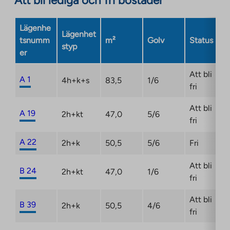
Att bli lediga och fri bostäder
Lägenhe
Lägenhet
tsnumm
m²
Golv
Status
styp
er
Att bli
A 1
4h+k+s
83,5
1/6
fri
Att bli
A 19
2h+kt
47,0
5/6
fri
A 22
2h+k
50,5
5/6
Fri
Att bli
B 24
2h+kt
47,0
1/6
fri
Att bli
B 39
2h+k
50,5
4/6
fri