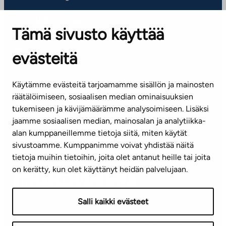
ARBETSSTÄLLEN
Tämä sivusto käyttää
Kontaktinformation
evästeitä
KUNDSERVICE
Tel. 045 7734 3777
Käytämme evästeitä tarjoamamme sisällön ja mainosten
(vardagar kl. 8–16)
räätälöimiseen, sosiaalisen median ominaisuuksien
tukemiseen ja kävijämäärämme analysoimiseen. Lisäksi
info@ta.fi
jaamme sosiaalisen median, mainosalan ja analytiikka-
alan kumppaneillemme tietoja siitä, miten käytät
sivustoamme. Kumppanimme voivat yhdistää näitä
Nyhetsbrev (på finska)
tietoja muihin tietoihin, joita olet antanut heille tai joita
on kerätty, kun olet käyttänyt heidän palvelujaan.
Salli kaikki evästeet