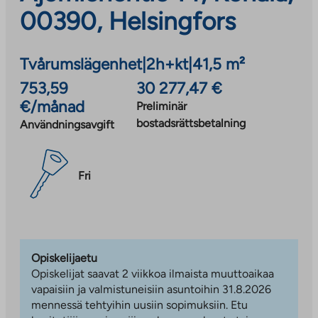
00390, Helsingfors
Tvårumslägenhet
|
2h+kt
|
41,5 m²
753,59
30 277,47 €
€/månad
Preliminär
bostadsrättsbetalning
Användningsavgift
Fri
Opiskelijaetu
Opiskelijat saavat 2 viikkoa ilmaista muuttoaikaa
vapaisiin ja valmistuneisiin asuntoihin 31.8.2026
mennessä tehtyihin uusiin sopimuksiin. Etu