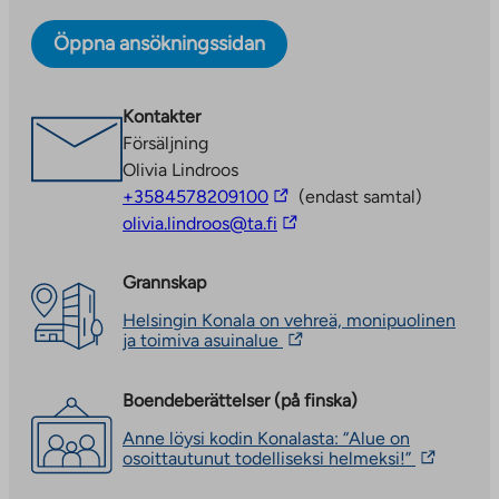
Ajomiehentie 14 har totalt 87 lägenhetshus i två
byggnader.
Öppna ansökningssidan
Kontakter
Försäljning
Olivia Lindroos
The
+3584578209100
(endast samtal)
link
The
olivia.lindroos@ta.fi
takes
link
you
takes
Grannskap
to
you
Helsingin Konala on vehreä, monipuolinen
an
to
The
ja toimiva asuinalue
external
an
link
takes
site
external
you
Boendeberättelser (på finska)
site
to
Anne löysi kodin Konalasta: “Alue on
an
The
osoittautunut todelliseksi helmeksi!”
external
link
site.
takes