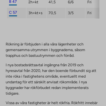
B 47
2h+kt
41,5
6/6
Fri
C 57
3h+kt+s
70,5
3/5
Fri
Rökning är förbjuden i alla våra lägenheter och
gemensamma utrymmen i byggnaderna, såsom
trapphus och bastuutrymmen och förråd.
I nya bostadsrättsavtal ingångna från 2019 och
hyresavtal från 2020, har den boende förbundit sig att
inte röka i fastighetens område, eventuellt med
undantag för ett särskilt anvisat rökområde. I nya
byggnader har rökförbudet redan implementerats
tidigare.
Vissa av våra fastigheter är helt rökfria. Rökfritt innebär