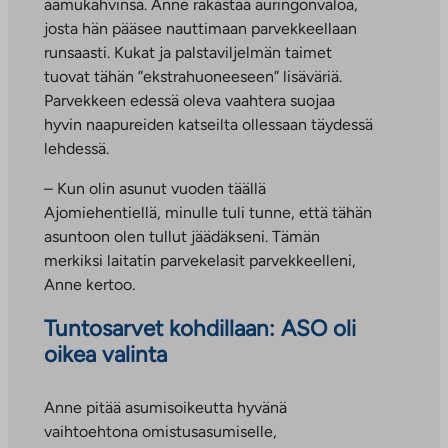
aamukahvinsa. Anne rakastaa auringonvaloa,
josta hän pääsee nauttimaan parvekkeellaan
runsaasti. Kukat ja palstaviljelmän taimet
tuovat tähän ”ekstrahuoneeseen” lisäväriä.
Parvekkeen edessä oleva vaahtera suojaa
hyvin naapureiden katseilta ollessaan täydessä
lehdessä.
– Kun olin asunut vuoden täällä
Ajomiehentiellä, minulle tuli tunne, että tähän
asuntoon olen tullut jäädäkseni. Tämän
merkiksi laitatin parvekelasit parvekkeelleni,
Anne kertoo.
Tuntosarvet kohdillaan: ASO oli
oikea valinta
Anne pitää asumisoikeutta hyvänä
vaihtoehtona omistusasumiselle,