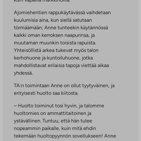
Ajomiehentien rappukäytävässä vaihdetaan
kuulumisia aina, kun siellä satutaan
törmäämään; Anne tunteekin käytännössä
kaikki oman kerroksen naapurinsa, ja
muutaman muunkin toisista rapuista.
Yhteisöllistä arkea tukevat myös talon
kerhohuone ja kuntoiluhuone, jotka
mahdollistavat erilaisia tapoja viettää aikaa
yhdessä.
TA:n toimintaan Anne on ollut tyytyväinen, ja
erityisesti huolto saa kiitosta.
– Huolto toiminut tosi hyvin, ja talomme
huoltomies on ammattitaitoinen ja
ystävällinen. Tuntuu, että hän tulee
nopeammin paikalle, kuin mitä ehdin
tekemään huoltopyynnön sovellukseen! Anne