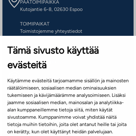
PÄÄTOIMIPAIKKA
Kutojantie 6-8, 02630 Espoo
TOIMIPAIKAT
Toimistojemme yhteystiedot
Tämä sivusto käyttää
ASIAKASPALVELUKESKUS
Puh. 045 7734 3777
evästeitä
(arkisin klo 8-16)
info@ta.fi
Käytämme evästeitä tarjoamamme sisällön ja mainosten
räätälöimiseen, sosiaalisen median ominaisuuksien
tukemiseen ja kävijämäärämme analysoimiseen. Lisäksi
jaamme sosiaalisen median, mainosalan ja analytiikka-
Tilaa uutiskirje
alan kumppaneillemme tietoja siitä, miten käytät
sivustoamme. Kumppanimme voivat yhdistää näitä
Mediapankki
tietoja muihin tietoihin, joita olet antanut heille tai joita
on kerätty, kun olet käyttänyt heidän palvelujaan.