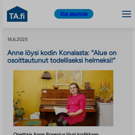
TA.fi
Etsi asuntoja
Siirry
sisältöön
16.6.2025
Anne löysi kodin Konalasta: ”Alue on
osoittautunut todelliseksi helmeksi!”
Opettaja Anne Rosenius löysi kodikkaan