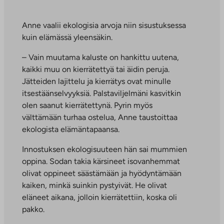
Anne vaalii ekologisia arvoja niin sisustuksessa
kuin elämässä yleensäkin.
– Vain muutama kaluste on hankittu uutena,
kaikki muu on kierrätettyä tai äidin peruja.
Jätteiden lajittelu ja kierrätys ovat minulle
itsestäänselvyyksiä. Palstaviljelmäni kasvitkin
olen saanut kierrätettynä. Pyrin myös
välttämään turhaa ostelua, Anne taustoittaa
ekologista elämäntapaansa.
Innostuksen ekologisuuteen hän sai mummien
oppina. Sodan takia kärsineet isovanhemmat
olivat oppineet säästämään ja hyödyntämään
kaiken, minkä suinkin pystyivät. He olivat
eläneet aikana, jolloin kierrätettiin, koska oli
pakko.