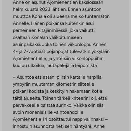
Anne on asunut Ajomiehentien kaksiossaan
helmikuusta 2023 lähtien. Ennen asuntoon
muuttoa Konala oli alueena melko tuntematon
Annelle. Hänen poikansa kuitenkin asui
perheineen Pitäjänmäessä, joka vaikutti
osaltaan Konalan valikoitumiseen
asuinpaikaksi. Joka toinen viikonloppu Annen
4- ja 7-vuotiaat pojanpojat tulevatkin yökylään
Ajomiehentielle, ja yhteisiin viikonloppuihin
kuuluu ulkoilua, lautapelejä ja leipomista
– Asuntoa etsiessäni piirsin kartalle harpilla
ympyrän muutaman kilometrin säteelle
poikani kodista ja keskityin hakemaan kotia
tältä alueelta. Toinen tärkeä kriteerini oli, että
parvekkeelle paistaa aurinko. Vaikka olin siis
avoin monenlaisille vaihtoehdoille,
Ajomiehentie 14 osoittautui nappivalinnaksi –
innostuin asunnosta heti sen nähtyäni, Anne