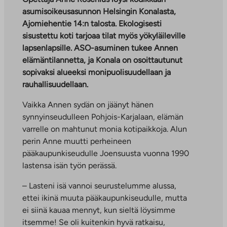
asumisoikeusasunnon Helsingin Konalasta,
Ajomiehentie 14:n talosta. Ekologisesti
sisustettu koti tarjoaa tilat myös yökyläileville
lapsenlapsille. ASO-asuminen tukee Annen
elämäntilannetta, ja Konala on osoittautunut
sopivaksi alueeksi monipuolisuudellaan ja
rauhallisuudellaan.
Vaikka Annen sydän on jäänyt hänen
synnyinseudulleen Pohjois-Karjalaan, elämän
varrelle on mahtunut monia kotipaikkoja. Alun
perin Anne muutti perheineen
pääkaupunkiseudulle Joensuusta vuonna 1990
lastensa isän työn perässä.
– Lasteni isä vannoi seurustelumme alussa,
ettei ikinä muuta pääkaupunkiseudulle, mutta
ei siinä kauaa mennyt, kun sieltä löysimme
itsemme! Se oli kuitenkin hyvä ratkaisu,