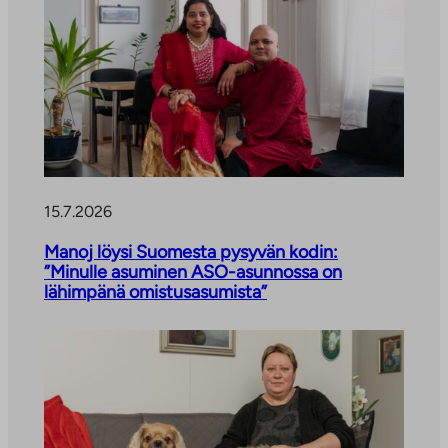
15.7.2026
Manoj löysi Suomesta pysyvän kodin:
”Minulle asuminen ASO-asunnossa on
lähimpänä omistusasumista”