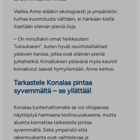
Vaikka Anne elääkin ekologisesti ja ympäristön
turhaa kuormitusta välttäen, ei hänkään kiellä
itseltään elämän pieniä iloja.
– On minullakin omat heikkouteni
”luksukseen”, kuten hyvät ravintolaillalliset
ystävien kanssa, jotka ovat elämän pieniä
juhlahetkiä. Kimalluksen ystävänä myös kauniit
korvakorut saavat hymyilemään, Anne kertoo.
Tarkastele Konalaa pintaa
syvemmältä – se yllättää!
Konalaa tuntemattomalle se voi ohiajaessa
näyttäytyä harmaana teollisuusalueena, mutta
aluetta kannattaa tarkastella pintaa
syvemmältä. Sekä ympäristö että
rakennuskanta ovat vaihtelevaa ja