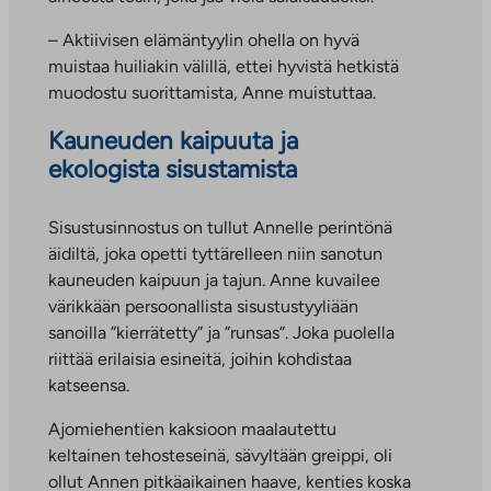
– Aktiivisen elämäntyylin ohella on hyvä
muistaa huiliakin välillä, ettei hyvistä hetkistä
muodostu suorittamista, Anne muistuttaa.
Kauneuden kaipuuta ja
ekologista sisustamista
Sisustusinnostus on tullut Annelle perintönä
äidiltä, joka opetti tyttärelleen niin sanotun
kauneuden kaipuun ja tajun. Anne kuvailee
värikkään persoonallista sisustustyyliään
sanoilla ”kierrätetty” ja ”runsas”. Joka puolella
riittää erilaisia esineitä, joihin kohdistaa
katseensa.
Ajomiehentien kaksioon maalautettu
keltainen tehosteseinä, sävyltään greippi, oli
ollut Annen pitkäaikainen haave, kenties koska