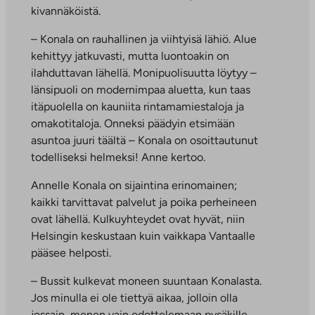
kivannäköistä.
– Konala on rauhallinen ja viihtyisä lähiö. Alue
kehittyy jatkuvasti, mutta luontoakin on
ilahduttavan lähellä. Monipuolisuutta löytyy –
länsipuoli on modernimpaa aluetta, kun taas
itäpuolella on kauniita rintamamiestaloja ja
omakotitaloja. Onneksi päädyin etsimään
asuntoa juuri täältä – Konala on osoittautunut
todelliseksi helmeksi! Anne kertoo.
Annelle Konala on sijaintina erinomainen;
kaikki tarvittavat palvelut ja poika perheineen
ovat lähellä. Kulkuyhteydet ovat hyvät, niin
Helsingin keskustaan kuin vaikkapa Vantaalle
pääsee helposti.
– Bussit kulkevat moneen suuntaan Konalasta.
Jos minulla ei ole tiettyä aikaa, jolloin olla
jossain, menen vain odottelemaan pysäkille,