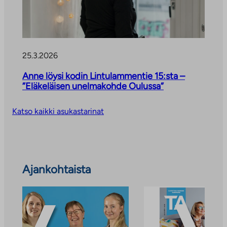
25.3.2026
Anne löysi kodin Lintulammentie 15:sta –
”Eläkeläisen unelmakohde Oulussa”
Katso kaikki asukastarinat
Ohita
Ajankohtaista
ajankohtaiset
uutiset
ja
tiedotteet