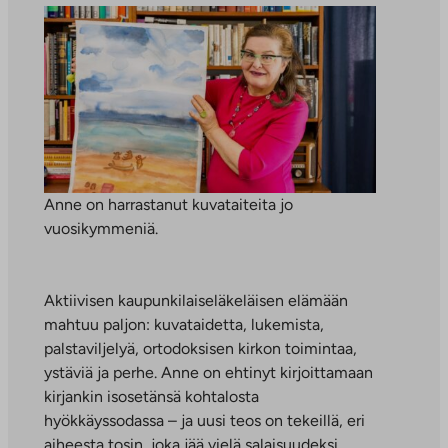
Anne on harrastanut kuvataiteita jo
vuosikymmeniä.
Aktiivisen kaupunkilaiseläkeläisen elämään
mahtuu paljon: kuvataidetta, lukemista,
palstaviljelyä, ortodoksisen kirkon toimintaa,
ystäviä ja perhe. Anne on ehtinyt kirjoittamaan
kirjankin isosetänsä kohtalosta
hyökkäyssodassa – ja uusi teos on tekeillä, eri
aiheesta tosin, joka jää vielä salaisuudeksi.