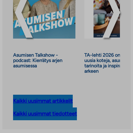
Asumisen Talkshow -
TA-lehti 2026 on julkai
podcast: Kierrätys arjen
uusia koteja, asumisen
asumisessa
tarinoita ja inspiraatiot
arkeen
Kaikki uusimmat artikkelit
Kaikki uusimmat tiedotteet