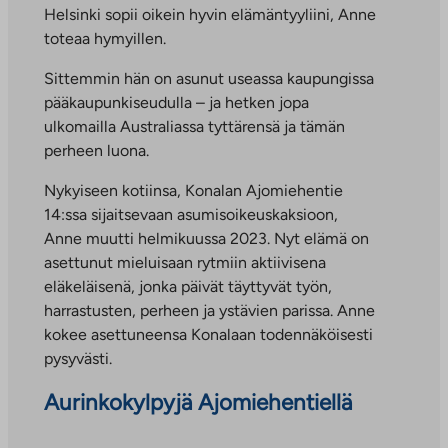
Helsinki sopii oikein hyvin elämäntyyliini, Anne
toteaa hymyillen.
Sittemmin hän on asunut useassa kaupungissa
pääkaupunkiseudulla – ja hetken jopa
ulkomailla Australiassa tyttärensä ja tämän
perheen luona.
Nykyiseen kotiinsa, Konalan Ajomiehentie
14:ssa sijaitsevaan asumisoikeuskaksioon,
Anne muutti helmikuussa 2023. Nyt elämä on
asettunut mieluisaan rytmiin aktiivisena
eläkeläisenä, jonka päivät täyttyvät työn,
harrastusten, perheen ja ystävien parissa. Anne
kokee asettuneensa Konalaan todennäköisesti
pysyvästi.
Aurinkokylpyjä Ajomiehentiellä