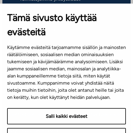
Tämä sivusto käyttää
ASIAKASPALVELUKESKUS
Puh. 045 7734 3777
evästeitä
(arkisin klo 8-16)
info@ta.fi
Käytämme evästeitä tarjoamamme sisällön ja mainosten
räätälöimiseen, sosiaalisen median ominaisuuksien
tukemiseen ja kävijämäärämme analysoimiseen. Lisäksi
jaamme sosiaalisen median, mainosalan ja analytiikka-
Tilaa uutiskirje
alan kumppaneillemme tietoja siitä, miten käytät
sivustoamme. Kumppanimme voivat yhdistää näitä
Mediapankki
tietoja muihin tietoihin, joita olet antanut heille tai joita
on kerätty, kun olet käyttänyt heidän palvelujaan.
Käyttöehdot
Tietosuojaseloste
Saavutettavuusseloste
Salli kaikki evästeet
Näytä evästeasetukseni