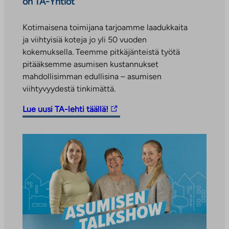
on TA-Yhtiöt
Kotimaisena toimijana tarjoamme laadukkaita
ja viihtyisiä koteja jo yli 50 vuoden
kokemuksella. Teemme pitkäjänteistä työtä
pitääksemme asumisen kustannukset
mahdollisimman edullisina – asumisen
viihtyvyydestä tinkimättä.
L
Lue uusi TA-lehti täällä!
i
n
k
k
i
v
i
e
u