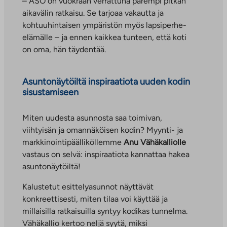
– ASO on vuokraan verrattuna parempi pitkän
aikavälin ratkaisu. Se tarjoaa vakautta ja
kohtuuhintaisen ympäristön myös lapsiperhe-
elämälle – ja ennen kaikkea tunteen, että koti
on oma, hän täydentää.
Asuntonäytöiltä inspiraatiota uuden kodin
sisustamiseen
Miten uudesta asunnosta saa toimivan,
viihtyisän ja omannäköisen kodin? Myynti- ja
markkinointipäälliköllemme
Anu Vähäkalliolle
vastaus on selvä: inspiraatiota kannattaa hakea
asuntonäytöiltä!
Kalustetut esittelyasunnot näyttävät
konkreettisesti, miten tilaa voi käyttää ja
millaisilla ratkaisuilla syntyy kodikas tunnelma.
Vähäkallio kertoo neljä syytä, miksi