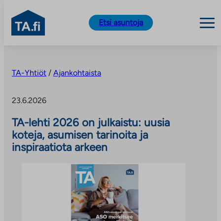
TA.fi
Etsi asuntoja
Siirry
sisältöön
TA-Yhtiöt
/
Ajankohtaista
23.6.2026
TA-lehti 2026 on julkaistu: uusia
koteja, asumisen tarinoita ja
inspiraatiota arkeen