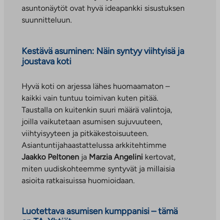
asuntonäytöt ovat hyvä ideapankki sisustuksen
suunnitteluun.
Kestävä asuminen: Näin syntyy viihtyisä ja
joustava koti
Hyvä koti on arjessa lähes huomaamaton –
kaikki vain tuntuu toimivan kuten pitää.
Taustalla on kuitenkin suuri määrä valintoja,
joilla vaikutetaan asumisen sujuvuuteen,
viihtyisyyteen ja pitkäkestoisuuteen.
Asiantuntijahaastattelussa arkkitehtimme
Jaakko Peltonen
ja
Marzia Angelini
kertovat,
miten uudiskohteemme syntyvät ja millaisia
asioita ratkaisuissa huomioidaan.
Luotettava asumisen kumppanisi – tämä