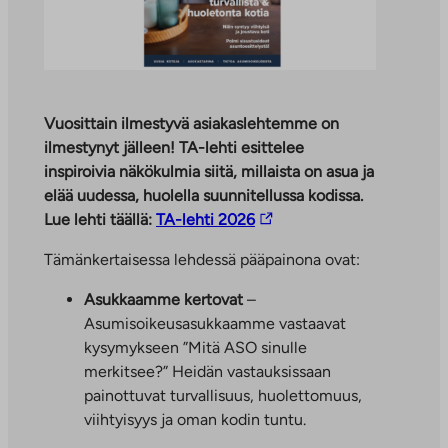
Vuosittain ilmestyvä asiakaslehtemme on
ilmestynyt jälleen! TA-lehti esittelee
inspiroivia näkökulmia siitä, millaista on asua ja
elää uudessa, huolella suunnitellussa kodissa.
L
Lue lehti täällä:
TA-lehti 2026
i
Tämänkertaisessa lehdessä pääpainona ovat:
n
k
Asukkaamme kertovat
–
k
Asumisoikeusasukkaamme vastaavat
i
kysymykseen ”Mitä ASO sinulle
v
merkitsee?” Heidän vastauksissaan
i
painottuvat turvallisuus, huolettomuus,
e
viihtyisyys ja oman kodin tuntu.
u