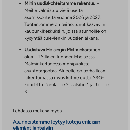
l
Mihin uudiskohteitamme rakentuu
–
k
Meille valmistuu vielä useita
o
asumiskohteita vuonna 2026 ja 2027.
p
Tuotantomme on painottunut kasvaviin
u
kaupunkikeskuksiin, joissa asunnoille on
o
kysyntää tulevienkin vuosien aikana.
l
Uudistuva Helsingin Malminkartanon
i
alue
– TA:lla on luonnonläheisessä
s
Malminkartanossa monipuolista
e
asuntotarjontaa. Alueelle on parhaillaan
e
rakentumassa myös kolme uutta ASO-
n
kohdetta: Neulastie 3, Jälsitie 1 ja Jälsitie
p
3.
a
l
v
Lehdessä mukana myös:
e
Asunnoistamme löytyy koteja erilaisiin
l
elämäntilanteisiin
u