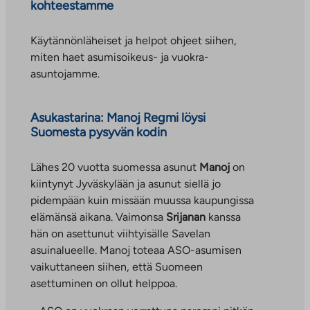
e
kohteestamme
e
n
Käytännönläheiset ja helpot ohjeet siihen,
v
miten haet asumisoikeus- ja vuokra-
ä
asuntojamme.
l
i
Asukastarina: Manoj Regmi löysi
l
Suomesta pysyvän kodin
e
h
Lähes 20 vuotta suomessa asunut
Manoj
on
t
kiintynyt Jyväskylään ja asunut siellä jo
e
pidempään kuin missään muussa kaupungissa
e
elämänsä aikana. Vaimonsa
Srijanan
kanssa
n
hän on asettunut viihtyisälle Savelan
asuinalueelle. Manoj toteaa ASO-asumisen
vaikuttaneen siihen, että Suomeen
asettuminen on ollut helppoa.