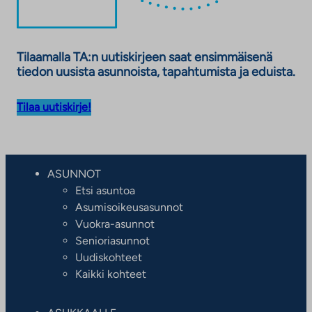
Tilaamalla TA:n uutiskirjeen saat ensimmäisenä
tiedon uusista asunnoista, tapahtumista ja eduista.
Tilaa uutiskirje!
ASUNNOT
Etsi asuntoa
Asumisoikeusasunnot
Vuokra-asunnot
Senioriasunnot
Uudiskohteet
Kaikki kohteet