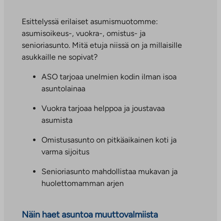
u
n
Esittelyssä erilaiset asumismuotomme:
.
asumisoikeus-, vuokra-, omistus- ja
L
senioriasunto. Mitä etuja niissä on ja millaisille
i
asukkaille ne sopivat?
n
ASO tarjoaa unelmien kodin ilman isoa
k
asuntolainaa
k
i
Vuokra tarjoaa helppoa ja joustavaa
a
asumista
u
k
Omistusasunto on pitkäaikainen koti ja
e
varma sijoitus
a
Senioriasunto mahdollistaa mukavan ja
a
huolettomamman arjen
u
u
t
Näin haet asuntoa muuttovalmiista