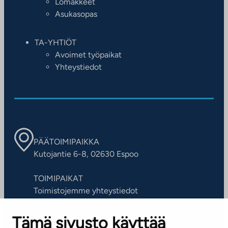
Lomakkeet
Asukasopas
TA-YHTIÖT
Avoimet työpaikat
Yhteystiedot
PÄÄTOIMIPAIKKA
Kutojantie 6-8, 02630 Espoo
TOIMIPAIKAT
Toimistojemme yhteystiedot
Tämä sivusto käyttää
ASIAKASPALVELUKESKUS