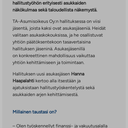
hallitustyöhön erityisesti asukkaiden
näkökulmaa sekä taloudellista näkemystä.
TA-Asumisoikeus Oy:n hallituksessa on viisi
jäsentä, joista kaksi ovat asukasjäseniä. Heidät
valitaan asukaskokouksissa, ja he osallistuvat
yhtiön päätöksentekoon tasavertaisina
hallituksen jäseninä. Asukasjäsenillä
on konkreettinen mahdollisuus vaikuttaa
yhtiön kehittämiseen ja toimintaan.
Hallituksen uusi asukasjäsen
Hanna
Haapalahti
kertoo alla itsestään ja
ajatuksistaan hallitustyöskentelystä sekä
asukkaiden arjen kehittämisestä.
Millainen taustasi on?
– Olen työskennellyt finanssi- ja vakuutusalalla