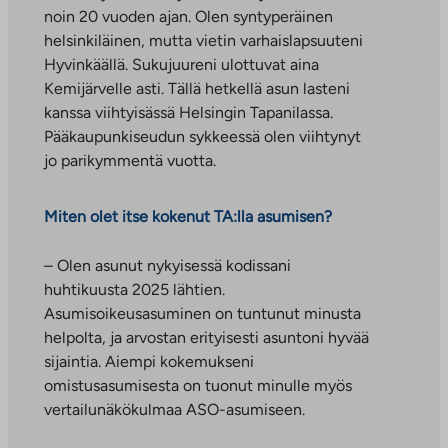
noin 20 vuoden ajan. Olen syntyperäinen
helsinkiläinen, mutta vietin varhaislapsuuteni
Hyvinkäällä. Sukujuureni ulottuvat aina
Kemijärvelle asti. Tällä hetkellä asun lasteni
kanssa viihtyisässä Helsingin Tapanilassa.
Pääkaupunkiseudun sykkeessä olen viihtynyt
jo parikymmentä vuotta.
Miten olet itse kokenut TA:lla asumisen?
– Olen asunut nykyisessä kodissani
huhtikuusta 2025 lähtien.
Asumisoikeusasuminen on tuntunut minusta
helpolta, ja arvostan erityisesti asuntoni hyvää
sijaintia. Aiempi kokemukseni
omistusasumisesta on tuonut minulle myös
vertailunäkökulmaa ASO-asumiseen.