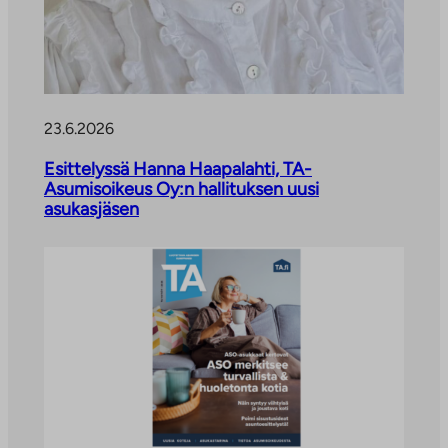
23.6.2026
Esittelyssä Hanna Haapalahti, TA-
Asumisoikeus Oy:n hallituksen uusi
asukasjäsen