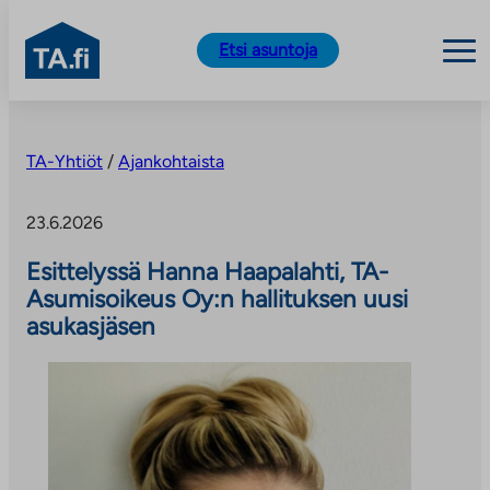
TA.fi
Etsi asuntoja
Siirry
sisältöön
TA-Yhtiöt
/
Ajankohtaista
23.6.2026
Esittelyssä Hanna Haapalahti, TA-
Asumisoikeus Oy:n hallituksen uusi
asukasjäsen