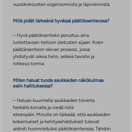
vuosikokousten organisonnista ja läpiviennistä.
Mitä pidät tärkeänä hyvässä päätöksenteossa?
– Hyvä päätöksenteko perustuu aina
luotettavaan tietoon oletusten sijaan. Koen
päätöksenteon olevan prosessi, jossa
yhdistyvät oikea tieto, selkeä tavoite ja
rohkeus toimia.
Miten haluat tuoda asukkaiden näkökulmaa
esiin hallituksessa?
– Haluan kuunnella asukkaiden toiveita
herkällä korvalla ja viedä niitä
eteenpäin. Minulle on tärkeää, että asukkaiden
kokemukset ja kehitysehdotukset tulevat
aidosti huomioiduiksi päätöksenteossa. Tahdon