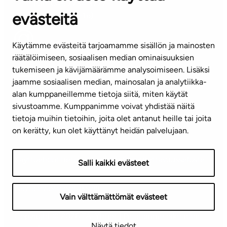
Puh. 045 7734 3777
evästeitä
(arkisin klo 8-16)
info@ta.fi
Käytämme evästeitä tarjoamamme sisällön ja mainosten
räätälöimiseen, sosiaalisen median ominaisuuksien
tukemiseen ja kävijämäärämme analysoimiseen. Lisäksi
jaamme sosiaalisen median, mainosalan ja analytiikka-
Tilaa uutiskirje
alan kumppaneillemme tietoja siitä, miten käytät
sivustoamme. Kumppanimme voivat yhdistää näitä
Mediapankki
tietoja muihin tietoihin, joita olet antanut heille tai joita
on kerätty, kun olet käyttänyt heidän palvelujaan.
Käyttöehdot
Tietosuojaseloste
Saavutettavuusseloste
Salli kaikki evästeet
Näytä evästeasetukseni
Vain välttämättömät evästeet
Copyright © 2026 TA-Yhtiöt | Pidätämme oikeuden
Näytä tiedot