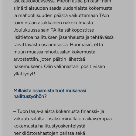
asukaskokouksessa. Mietin asiaa pitkään: näin
siinä tilaisuuden saada uudenlaista kokemusta
ja mahdollisuuden päästä vaikuttamaan TA:n
toimintaan asukkaiden näkökulmasta.
Joulukuussa sain TA:lta sähköpostitse
lisätietoa hallituksen jäsenhausta ja tehtävässä
tarvittavasta osaamisesta. Huomasin, että
muun muassa rahoitusalan kokemusta
arvostettiin, joten päätin lähettää
hakemukseni. Olin valinnastani positiivisen
yllättynyt!
Millaista osaamista tuot mukanasi
hallitustyöhön?
– Tuon laaja-alaista kokemusta finanssi- ja
vakuutusalalta. Lisäksi minulla on aikaisempaa
kokemusta hallitustyöskentelystä
henkilöstörahastojen parissa sekä