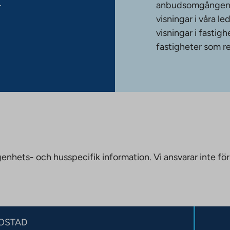
anbudsomgången. T
r
visningar i våra le
visningar i fasti
fastigheter som re
nhets- och husspecifik information. Vi ansvarar inte för
OSTAD