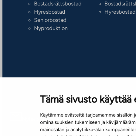
Bostadsrättsbostad
Bostadsrätt
Hyresbostad
Hyresbostad
Seniorbostad
Nyproduktion
Tämä sivusto käyttää 
Käytämme evästeitä tarjoamamme sisällön ja
Nyhetsbrev (på finska)
ominaisuuksien tukemiseen ja kävijämäärämm
mainosalan ja analytiikka-alan kumppaneill