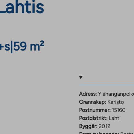
Lahtis
+s
|
59 m²
Adress:
Ylähanganpolku
Grannskap:
Karisto
Postnummer:
15160
Postdistrikt:
Lahti
Byggår:
2012