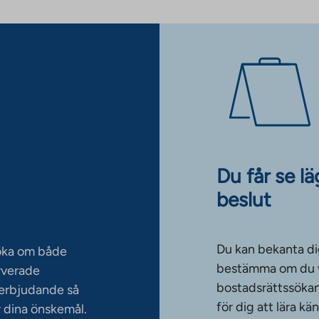
Du får se l
beslut
Du kan bekanta di
söka om både
bestämma om du vi
rverade
bostadsrättssökan
serbjudande så
för dig att lära k
 dina önskemål.