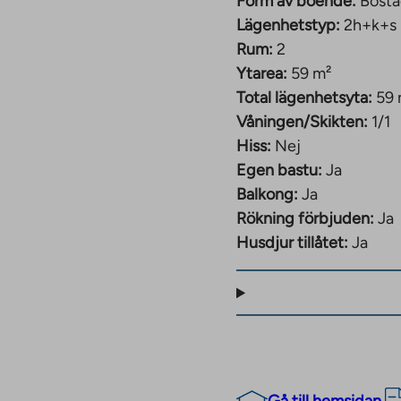
Form av boende:
Bosta
Lägenhetstyp:
2h+k+s
Rum:
2
Ytarea:
59 m²
Total lägenhetsyta:
59 
Våningen/Skikten:
1/1
Hiss:
Nej
Egen bastu:
Ja
Balkong:
Ja
Rökning förbjuden:
Ja
Husdjur tillåtet:
Ja