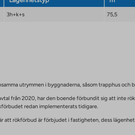
3h+k+s
75,5
emensamma utrymmen i byggnaderna, såsom trapphus och 
vtal från 2020, har den boende förbundit sig att inte rö
ökförbudet redan implementerats tidigare.
nnebär att rökförbud är förbjudet i fastigheten, dess läge