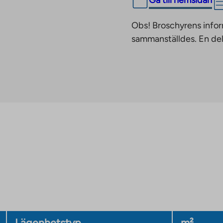
Gå till hemsidan
Obs! Broschyrens infor
sammanställdes. En del
Lägenhetstyp
m²