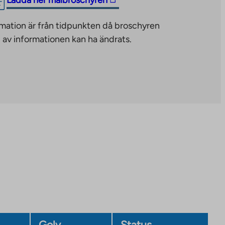
Ladda ner målbroschyren
link
mation är från tidpunkten då broschyren
takes
 av informationen kan ha ändrats.
you
to
an
external
site.
Link
opens
in
a
new
tab
Golv
Status