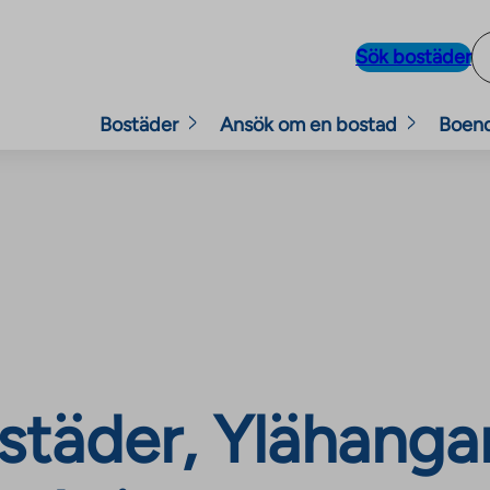
Sök bostäder
Bostäder
Ansök om en bostad
Boen
städer, Ylähangan