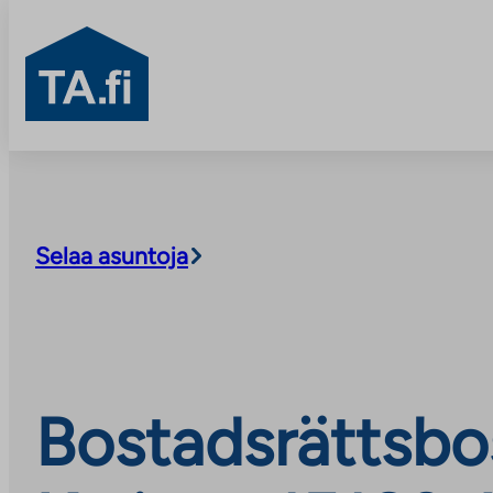
TA.fi
Skip
to
content
Selaa asuntoja
Bostadsrättsbo