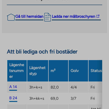
The
Gå till hemsidan
Ladda ner målbroschyren
link
takes
you
to
an
Att bli lediga och fri bostäder
external
site.
Link
Lägenhe
Lägenhet
opens
tsnumm
m²
Golv
Status
styp
in
er
a
new
A 14
3h+k+s
82,0
4/4
Fri
tab
B 24
3h+kk+s
69,0
3/7
Fri