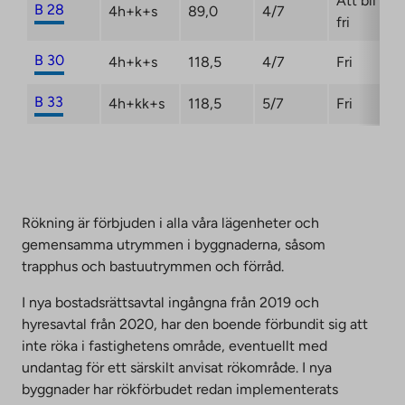
Att bli
B 28
4h+k+s
89,0
4/7
fri
B 30
4h+k+s
118,5
4/7
Fri
B 33
4h+kk+s
118,5
5/7
Fri
Rökning är förbjuden i alla våra lägenheter och
gemensamma utrymmen i byggnaderna, såsom
trapphus och bastuutrymmen och förråd.
I nya bostadsrättsavtal ingångna från 2019 och
hyresavtal från 2020, har den boende förbundit sig att
inte röka i fastighetens område, eventuellt med
undantag för ett särskilt anvisat rökområde. I nya
byggnader har rökförbudet redan implementerats