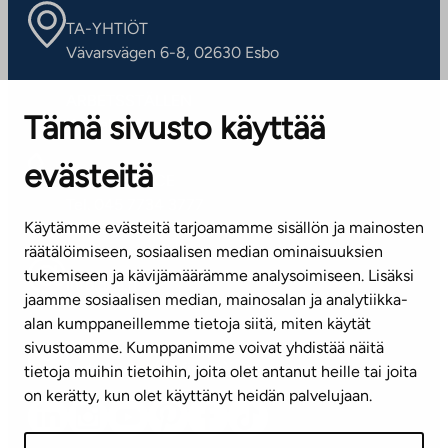
TA-YHTIÖT
Vävarsvägen 6-8, 02630 Esbo
ARBETSSTÄLLEN
Tämä sivusto käyttää
Kontaktinformation
evästeitä
KUNDSERVICE
Tel. 045 7734 3777
Käytämme evästeitä tarjoamamme sisällön ja mainosten
(vardagar kl. 8–16)
räätälöimiseen, sosiaalisen median ominaisuuksien
tukemiseen ja kävijämäärämme analysoimiseen. Lisäksi
info@ta.fi
jaamme sosiaalisen median, mainosalan ja analytiikka-
alan kumppaneillemme tietoja siitä, miten käytät
sivustoamme. Kumppanimme voivat yhdistää näitä
Nyhetsbrev (på finska)
tietoja muihin tietoihin, joita olet antanut heille tai joita
on kerätty, kun olet käyttänyt heidän palvelujaan.