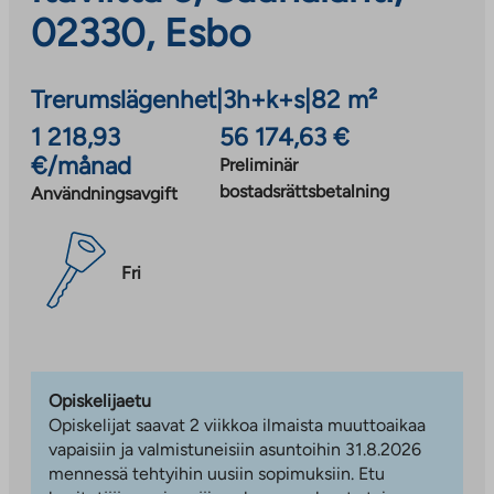
02330, Esbo
Trerumslägenhet
|
3h+k+s
|
82 m²
1 218,93
56 174,63 €
€/månad
Preliminär
bostadsrättsbetalning
Användningsavgift
Fri
Opiskelijaetu
Opiskelijat saavat 2 viikkoa ilmaista muuttoaikaa
vapaisiin ja valmistuneisiin asuntoihin 31.8.2026
mennessä tehtyihin uusiin sopimuksiin. Etu