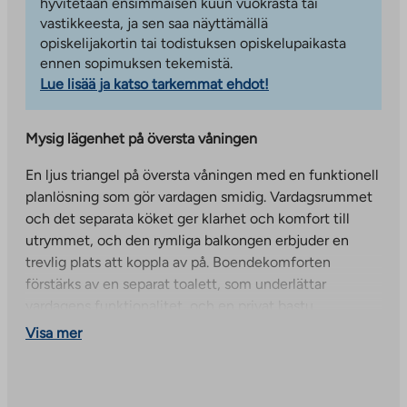
hyvitetään ensimmäisen kuun vuokrasta tai
vastikkeesta, ja sen saa näyttämällä
opiskelijakortin tai todistuksen opiskelupaikasta
ennen sopimuksen tekemistä.
Lue lisää ja katso tarkemmat ehdot!
Mysig lägenhet på översta våningen
En ljus triangel på översta våningen med en funktionell
planlösning som gör vardagen smidig. Vardagsrummet
och det separata köket ger klarhet och komfort till
utrymmet, och den rymliga balkongen erbjuder en
trevlig plats att koppla av på. Boendekomforten
förstärks av en separat toalett, som underlättar
vardagens funktionalitet, och en privat bastu.
Visa mer
Mysigt boende i sjönära Saunalahti
Itäviitta 3 är en mysig bostadsrättsfastighet belägen i
sjönära Saunalahti, med totalt 36 lägenheter.