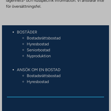
lägenhets- och husspecifik information. Vi ansvarar inte
för översättningsfel.
BOSTÄDER
Bostadsrättsbostad
Hyresbostad
Seniorbostad
Nyproduktion
ANSÖK OM EN BOSTAD
Bostadsrättsbostad
Hyresbostad