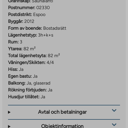
Grannskap:
Saunalahti
Postnummer:
02330
Postdistrikt:
Espoo
Byggår:
2012
Form av boende:
Bostadsrätt
Lägenhetstyp:
3h+k+s
Rum:
3
Ytarea:
82 m²
Total lägenhetsyta:
82 m²
Våningen/Skikten:
4/4
Hiss:
Ja
Egen bastu:
Ja
Balkong:
Ja, glaserad
Rökning förbjuden:
Ja
Husdjur tillåtet:
Ja
Avtal och betalningar
Objektinformation