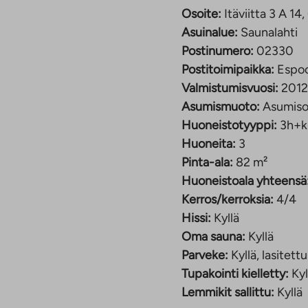
eruskoulu on muutaman
Osoite:
Itäviitta 3 A 1
en Lastentalossa, johon
Asuinalue:
Saunalahti
dellä ja Lippulaivan
Postinumero:
02330
man kilometrin päässä.
Postitoimipaikka:
Espo
Valmistumisvuosi:
2012
Asumismuoto:
Asumiso
Huoneistotyyppi:
3h+k
Huoneita:
3
Pinta-ala:
82 m²
Huoneistoala yhteensä
Kerros/kerroksia:
4/4
Hissi:
Kyllä
Oma sauna:
Kyllä
Parveke:
Kyllä, lasitettu
Tupakointi kielletty:
Kyl
Lemmikit sallittu:
Kyllä