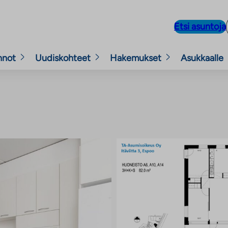
Etsi asuntoja
nnot
Uudiskohteet
Hakemukset
Asukkaalle