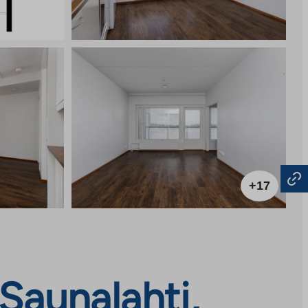
+17
 Saunalahti,