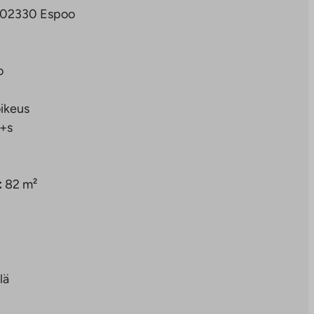
4, 02330 Espoo
o
ikeus
+s
:
82 m²
lä