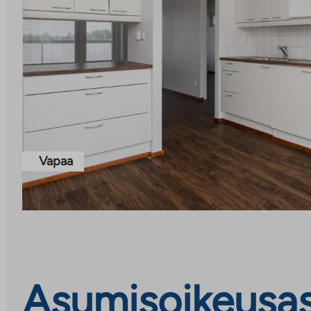
Vapaa
Asumisoikeusasu