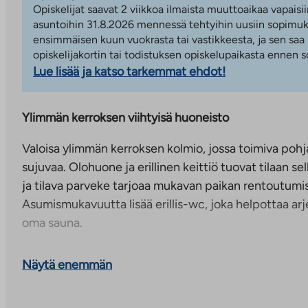
Opiskelijat saavat 2 viikkoa ilmaista muuttoaikaa vapaisii
asuntoihin 31.8.2026 mennessä tehtyihin uusiin sopimuks
ensimmäisen kuun vuokrasta tai vastikkeesta, ja sen saa
opiskelijakortin tai todistuksen opiskelupaikasta ennen
Lue lisää ja katso tarkemmat ehdot!
Ylimmän kerroksen viihtyisä huoneisto
Valoisa ylimmän kerroksen kolmio, jossa toimiva pohj
sujuvaa. Olohuone ja erillinen keittiö tuovat tilaan sel
ja tilava parveke tarjoaa mukavan paikan rentoutumi
Asumismukavuutta lisää erillis-wc, joka helpottaa ar
oma sauna.
Viihtyisää asumista merellisessä Saunalahdessa
Näytä enemmän
Itäviitta 3 on Saunalahden merellisellä alueella sijaits
asumisoikeuskohde, jossa on yhteensä 36 asuntoa. 