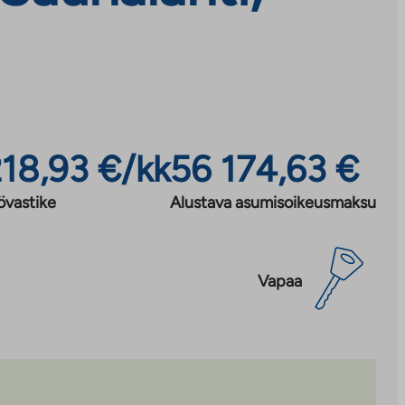
218,93 €/kk
56 174,63 €
övastike
Alustava asumisoikeusmaksu
Vapaa