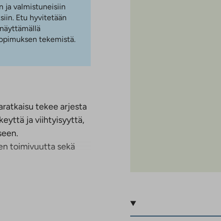
n ja valmistuneisiin
iin. Etu hyvitetään
 näyttämällä
 sopimuksen tekemistä.
aratkaisu tekee arjesta
keyttä ja viihtyisyyttä,
seen.
jen toimivuutta sekä
eva viihtyisä
Kohde koostuu kahdesta