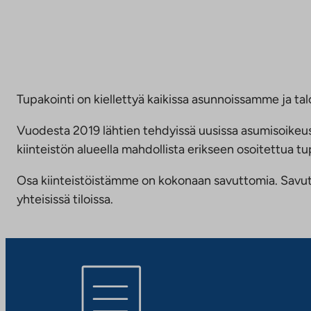
Tupakointi on kiellettyä kaikissa asunnoissamme ja talo
Vuodesta 2019 lähtien tehdyissä uusissa asumisoike
kiinteistön alueella mahdollista erikseen osoitettua
Osa kiinteistöistämme on kokonaan savuttomia. Savuttomu
yhteisissä tiloissa.