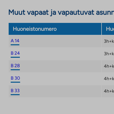
Muut vapaat ja vapautuvat asun
Huoneistonumero
Huo
A 14
3h+k
B 24
3h+k
B 28
4h+k
B 30
4h+k
B 33
4h+k