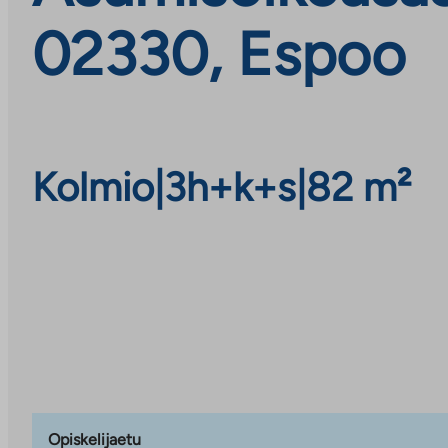
02330, Espoo
Kolmio
|
3h+k+s
|
82 m²
Opiskelijaetu