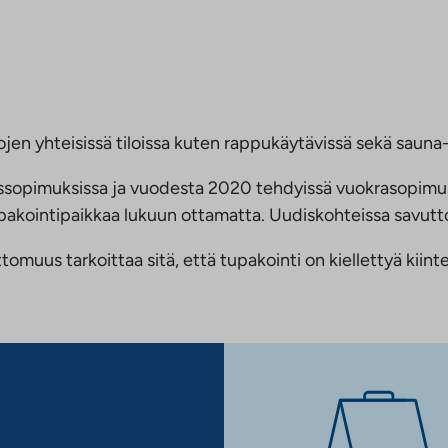
jen yhteisissä tiloissa kuten rappukäytävissä sekä sauna- 
ussopimuksissa ja vuodesta 2020 tehdyissä vuokrasopimu
 tupakointipaikkaa lukuun ottamatta. Uudiskohteissa savu
us tarkoittaa sitä, että tupakointi on kiellettyä kiinteis