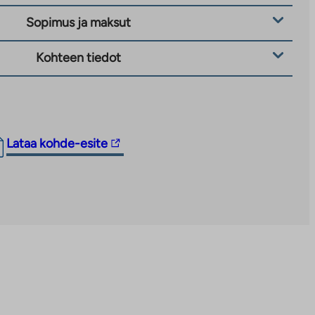
Sopimus ja maksut
Kohteen tiedot
Linkki
Lataa kohde-esite
vie
ulkopuoliseen
palveluun.
Linkki
aukeaa
uuteen
välilehteen