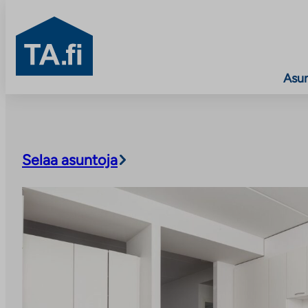
TA.fi
Asu
Siirry
sisältöön
Selaa asuntoja