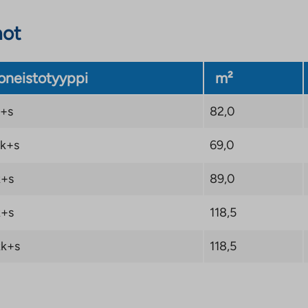
not
neistotyyppi
m²
+s
82,0
k+s
69,0
+s
89,0
+s
118,5
k+s
118,5