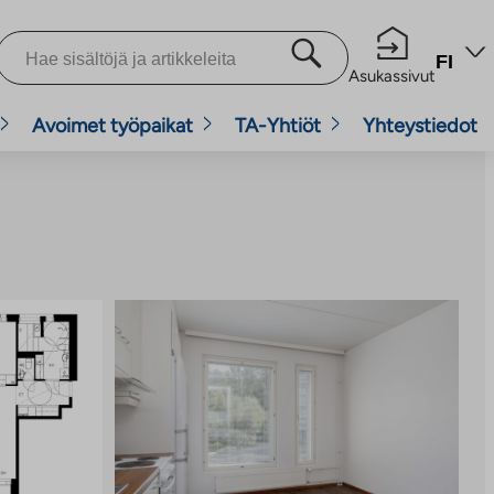
FI
Asukassivut
Avoimet työpaikat
TA-Yhtiöt
Yhteystiedot