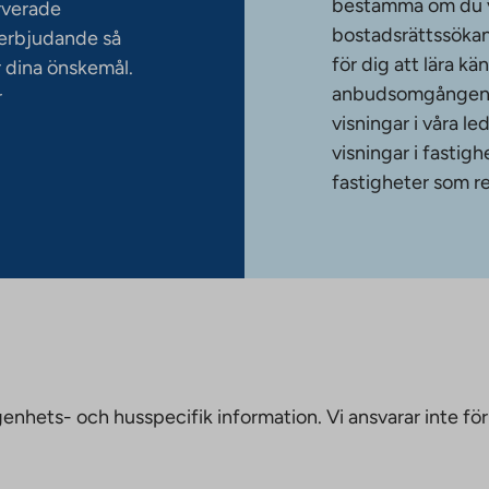
bestämma om du vi
rverade
bostadsrättssökan
serbjudande så
för dig att lära k
 dina önskemål.
anbudsomgången. T
r
visningar i våra le
visningar i fasti
fastigheter som re
nhets- och husspecifik information. Vi ansvarar inte för