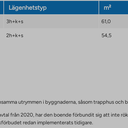
Lägenhetstyp
m²
3h+k+s
61,0
2h+k+s
54,5
emensamma utrymmen i byggnaderna, såsom trapphus och 
vtal från 2020, har den boende förbundit sig att inte rö
ökförbudet redan implementerats tidigare.