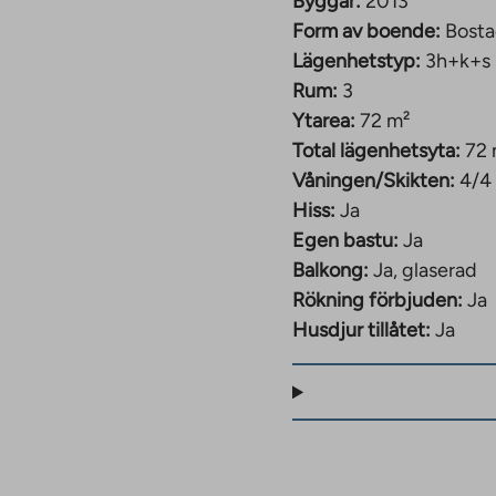
Byggår:
2013
Form av boende:
Bosta
Lägenhetstyp:
3h+k+s
Rum:
3
Ytarea:
72 m²
Total lägenhetsyta:
72 
Våningen/Skikten:
4/4
Hiss:
Ja
Egen bastu:
Ja
Balkong:
Ja, glaserad
Rökning förbjuden:
Ja
Husdjur tillåtet:
Ja