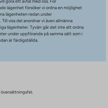
ll göra ett avtal med oss. För
de lägenhet försöker vi ordna en möjlighet
änna lägenheten redan under
ill viss del anordnar vi även allmänna
diga lägenheter. Tyvärr går det inte att ordna
gheter under uppförande på samma sätt som i
dan är färdigställda.
 översättningsfel.