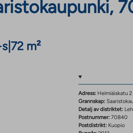
aristokaupunki, 
+s
|
72 m²
Adress:
Helmiäiskatu 2
Grannskap:
Saaristoka
Detalj av distriktet:
Leh
Postnummer:
70840
Postdistrikt:
Kuopio