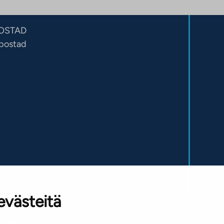
OSTAD
sbostad
evästeitä