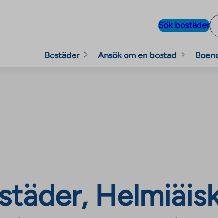
Sök bostäder
Bostäder
Ansök om en bostad
Boen
täder, Helmiäisk