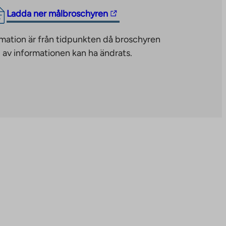
The
Ladda ner målbroschyren
link
mation är från tidpunkten då broschyren
takes
 av informationen kan ha ändrats.
you
to
an
external
site.
Link
opens
in
a
new
tab