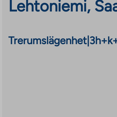
Lehtoniemi, Sa
Trerumslägenhet
|
3h+k