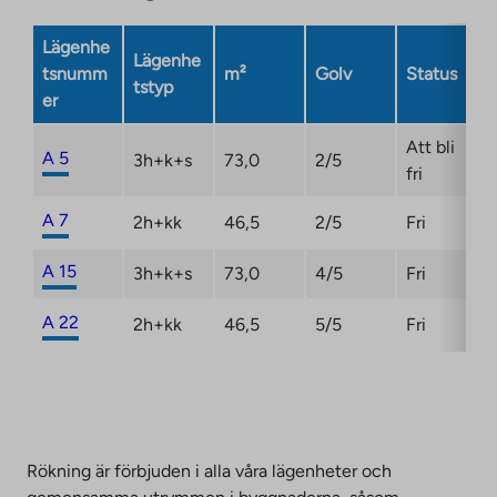
Lägenhe
Lägenhe
tsnumm
m²
Golv
Status
tstyp
er
Att bli
A 5
3h+k+s
73,0
2/5
fri
A 7
2h+kk
46,5
2/5
Fri
A 15
3h+k+s
73,0
4/5
Fri
A 22
2h+kk
46,5
5/5
Fri
Rökning är förbjuden i alla våra lägenheter och