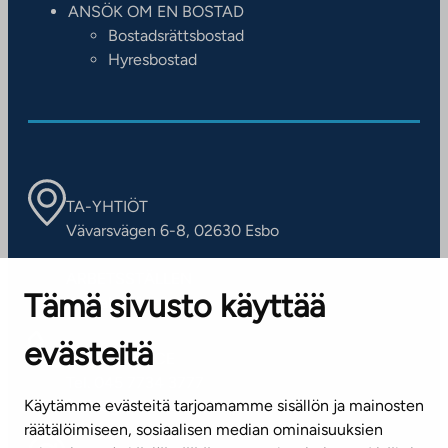
ANSÖK OM EN BOSTAD
Bostadsrättsbostad
Hyresbostad
TA-YHTIÖT
Vävarsvägen 6-8, 02630 Esbo
ARBETSSTÄLLEN
Tämä sivusto käyttää
Kontaktinformation
evästeitä
KUNDSERVICE
Tel. 045 7734 3777
Käytämme evästeitä tarjoamamme sisällön ja mainosten
(vardagar kl. 8–16)
räätälöimiseen, sosiaalisen median ominaisuuksien