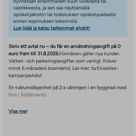
hyvitetään ensimmäisen kuun vuokrasta tai
vastikkeesta, ja sen saa näyttämällä
opiskelijakortin tai todistuksen opiskelupaikasta
ennen sopimuksen tekemistä.
Lue lisää ja katso tarkemmat ehdot!
Skriv ett avtal nu – du får en användningsavgift på 0
euro fram till 31.8.2026.
Förmånen gäller nya kunder.
Vatten- och parkeringsavgifter som vanligt. Kräver
minst 6 månaders boendetid. Läs mer: ta.fi/vastike-
kampanjaehdot
En tvårumslägenhet på 2:a våningen i en byggnad med
hiss i Äijälänranta.
Lägenheten har ett kombinerat vardagsrum och kök,
Visa mer
ett sovrum med klädkammare och en rymlig tvättstuga
som rymmer ett tvätttorn. Lägenhetens planlösning gör
lägenheten ljus och lätt att inreda på ett modernt sätt.