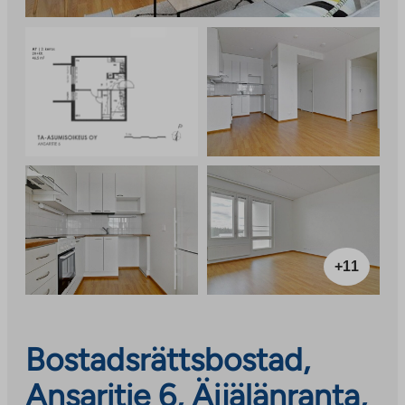
+11
Bostadsrättsbostad,
Ansaritie 6, Äijälänranta,