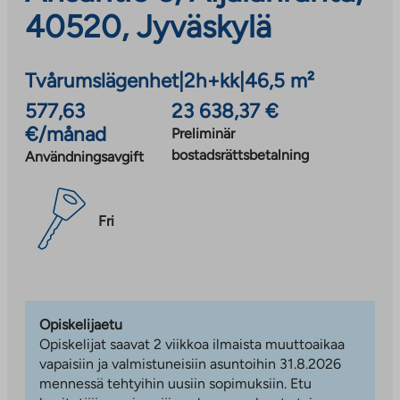
40520, Jyväskylä
Tvårumslägenhet
|
2h+kk
|
46,5 m²
577,63
23 638,37 €
€/månad
Preliminär
bostadsrättsbetalning
Användningsavgift
Fri
Opiskelijaetu
Opiskelijat saavat 2 viikkoa ilmaista muuttoaikaa
vapaisiin ja valmistuneisiin asuntoihin 31.8.2026
mennessä tehtyihin uusiin sopimuksiin. Etu