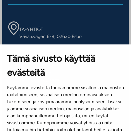
TA-YHTIÖT
Vävarsvägen 6-8, 02630 Esbo
ARBETSSTÄLLEN
Tämä sivusto käyttää
Kontaktinformation
evästeitä
KUNDSERVICE
Tel. 045 7734 3777
Käytämme evästeitä tarjoamamme sisällön ja mainosten
(vardagar kl. 8–16)
räätälöimiseen, sosiaalisen median ominaisuuksien
tukemiseen ja kävijämäärämme analysoimiseen. Lisäksi
info@ta.fi
jaamme sosiaalisen median, mainosalan ja analytiikka-
alan kumppaneillemme tietoja siitä, miten käytät
sivustoamme. Kumppanimme voivat yhdistää näitä
Nyhetsbrev (på finska)
tietoja muihin tietoihin, joita olet antanut heille tai joita