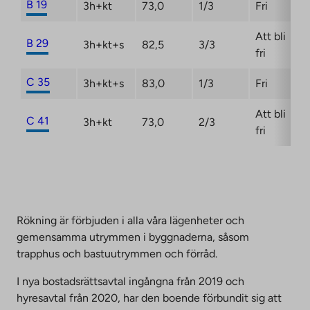
B 19
3h+kt
73,0
1/3
Fri
Att bli
B 29
3h+kt+s
82,5
3/3
fri
C 35
3h+kt+s
83,0
1/3
Fri
Att bli
C 41
3h+kt
73,0
2/3
fri
Rökning är förbjuden i alla våra lägenheter och
gemensamma utrymmen i byggnaderna, såsom
trapphus och bastuutrymmen och förråd.
I nya bostadsrättsavtal ingångna från 2019 och
hyresavtal från 2020, har den boende förbundit sig att