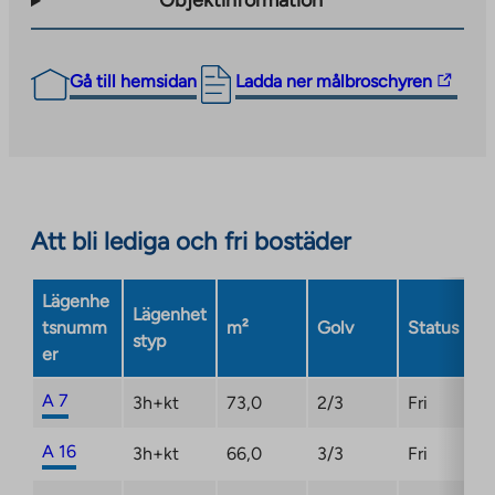
Objektinformation
The
Gå till hemsidan
Ladda ner målbroschyren
link
takes
you
to
an
Att bli lediga och fri bostäder
external
site.
Link
Lägenhe
Lägenhet
opens
tsnumm
m²
Golv
Status
styp
in
er
a
new
A 7
3h+kt
73,0
2/3
Fri
tab
A 16
3h+kt
66,0
3/3
Fri