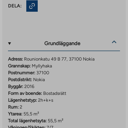
DELA:
Grundläggande
Adress:
Rounionkatu 49 B 77, 37100 Nokia
Grannskap:
Myllyhaka
Postnummer:
37100
Postdistrikt:
Nokia
Byggår:
2016
Form av boende:
Bostadsrätt
Lägenhetstyp:
2h+k+s
Rum:
2
Ytarea:
55,5 m²
Total lägenhetsyta:
55,5 m²
Våningen/Skikten:
7/7