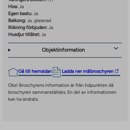
Hiss:
Ja
Egen bastu:
Ja
Balkong:
Ja, glaserad
Rökning förbjuden:
Ja
Husdjur tillåtet:
Ja
Objektinformation
The
Gå till hemsidan
Ladda ner målbroschyren
link
takes
Obs! Broschyrens information är från tidpunkten då
you
broschyren sammanställdes. En del av informationen
to
kan ha ändrats.
an
external
site.
Link