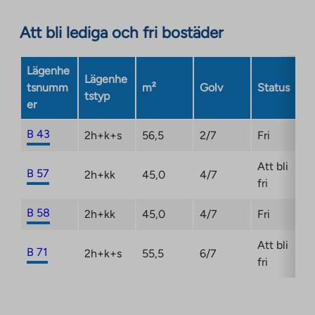
opens
in
Att bli lediga och fri bostäder
a
new
Lägenhe
tab
Lägenhe
tsnumm
m²
Golv
Status
tstyp
er
B 43
2h+k+s
56,5
2/7
Fri
Att bli
B 57
2h+kk
45,0
4/7
fri
B 58
2h+kk
45,0
4/7
Fri
Att bli
B 71
2h+k+s
55,5
6/7
fri