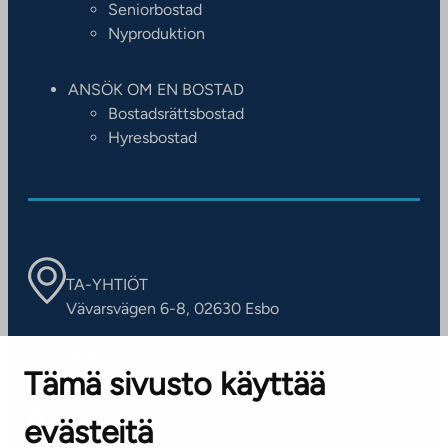
Seniorbostad
Nyproduktion
ANSÖK OM EN BOSTAD
Bostadsrättsbostad
Hyresbostad
TA-YHTIÖT
Vävarsvägen 6-8, 02630 Esbo
ARBETSSTÄLLEN
Tämä sivusto käyttää
Kontaktinformation
evästeitä
KUNDSERVICE