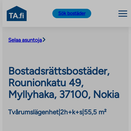
TA.fi
Sök bostäder
Skip
to
Selaa asuntoja
content
Bostadsrättsbostäder,
Rounionkatu 49,
Myllyhaka, 37100, Nokia
Tvårumslägenhet
|
2h+k+s
|
55,5 m²