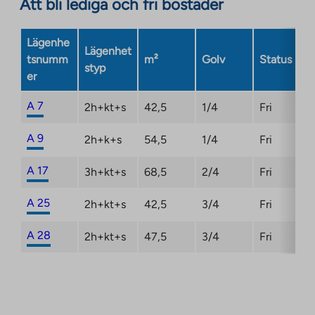
Att bli lediga och fri bostäder
external
site.
Link
Lägenhe
Lägenhet
opens
tsnumm
m²
Golv
Status
styp
in
er
a
new
A 7
2h+kt+s
42,5
1/4
Fri
tab
A 9
2h+k+s
54,5
1/4
Fri
A 17
3h+kt+s
68,5
2/4
Fri
A 25
2h+kt+s
42,5
3/4
Fri
A 28
2h+kt+s
47,5
3/4
Fri