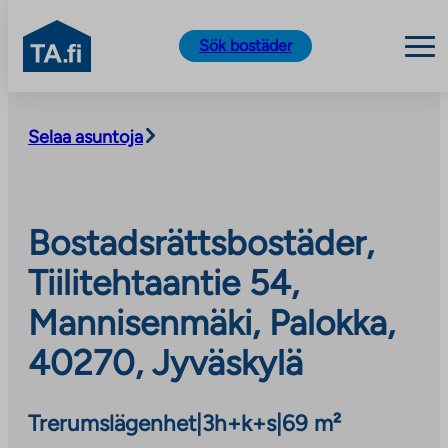
TA.fi
Sök bostäder
Skip
to
Selaa asuntoja
content
Bostadsrättsbostäder,
Tiilitehtaantie 54,
Mannisenmäki, Palokka,
40270, Jyväskylä
Trerumslägenhet
|
3h+k+s
|
69 m²