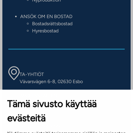
ANSÖK OM EN BOSTAD
Bostadsrättsbostad
Hyresbostad
TA-YHTIÖT
Vävarsvägen 6-8, 02630 Esbo
ARBETSSTÄLLEN
Tämä sivusto käyttää
Kontaktinformation
evästeitä
KUNDSERVICE
Tel. 045 7734 3777