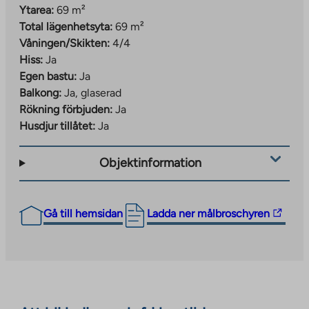
Ytarea:
69 m²
Total lägenhetsyta:
69 m²
Våningen/Skikten:
4/4
Hiss:
Ja
Egen bastu:
Ja
Balkong:
Ja, glaserad
Rökning förbjuden:
Ja
Husdjur tillåtet:
Ja
Objektinformation
The
Gå till hemsidan
Ladda ner målbroschyren
link
takes
you
to
an