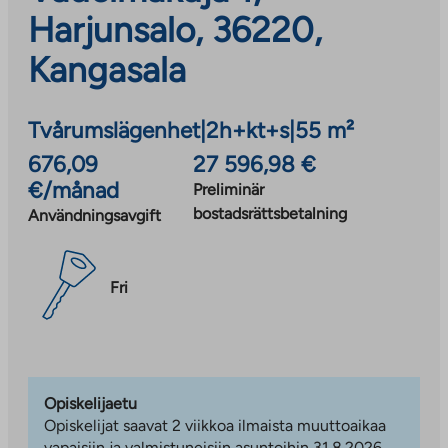
Harjunsalo, 36220,
Kangasala
Tvårumslägenhet
|
2h+kt+s
|
55 m²
676,09
27 596,98 €
€/månad
Preliminär
bostadsrättsbetalning
Användningsavgift
Fri
Opiskelijaetu
Opiskelijat saavat 2 viikkoa ilmaista muuttoaikaa
vapaisiin ja valmistuneisiin asuntoihin 31.8.2026