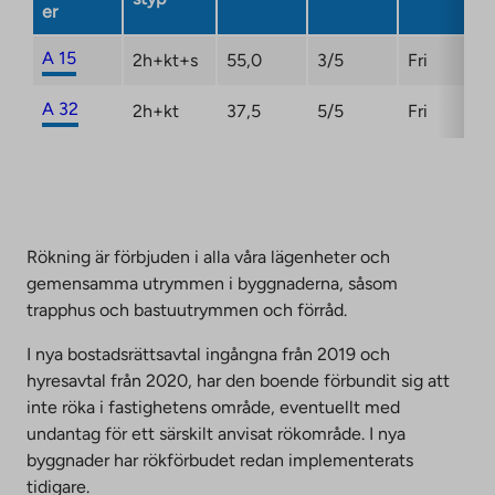
er
A 15
2h+kt+s
55,0
3/5
Fri
A 32
2h+kt
37,5
5/5
Fri
Rökning är förbjuden i alla våra lägenheter och
gemensamma utrymmen i byggnaderna, såsom
trapphus och bastuutrymmen och förråd.
I nya bostadsrättsavtal ingångna från 2019 och
hyresavtal från 2020, har den boende förbundit sig att
inte röka i fastighetens område, eventuellt med
undantag för ett särskilt anvisat rökområde. I nya
byggnader har rökförbudet redan implementerats
tidigare.