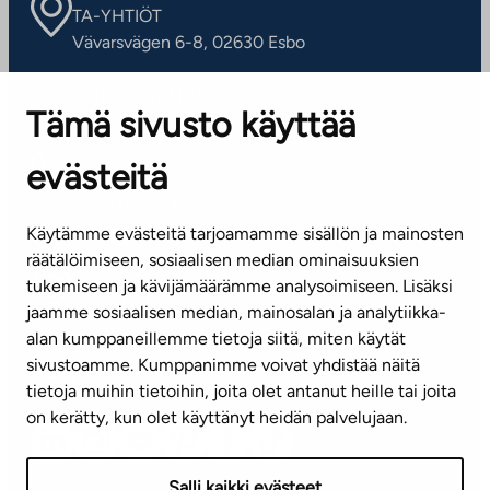
TA-YHTIÖT
Vävarsvägen 6-8, 02630 Esbo
ARBETSSTÄLLEN
Tämä sivusto käyttää
Kontaktinformation
evästeitä
KUNDSERVICE
Tel. 045 7734 3777
Käytämme evästeitä tarjoamamme sisällön ja mainosten
(vardagar kl. 8–16)
räätälöimiseen, sosiaalisen median ominaisuuksien
tukemiseen ja kävijämäärämme analysoimiseen. Lisäksi
info@ta.fi
jaamme sosiaalisen median, mainosalan ja analytiikka-
alan kumppaneillemme tietoja siitä, miten käytät
sivustoamme. Kumppanimme voivat yhdistää näitä
Nyhetsbrev (på finska)
tietoja muihin tietoihin, joita olet antanut heille tai joita
on kerätty, kun olet käyttänyt heidän palvelujaan.
Salli kaikki evästeet