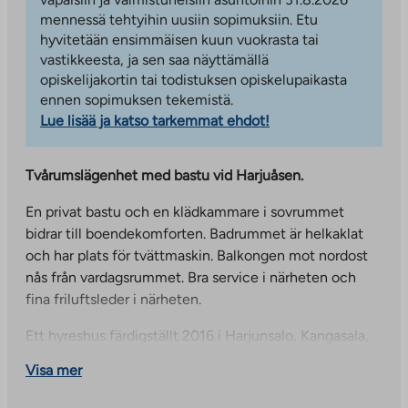
mennessä tehtyihin uusiin sopimuksiin. Etu
hyvitetään ensimmäisen kuun vuokrasta tai
vastikkeesta, ja sen saa näyttämällä
opiskelijakortin tai todistuksen opiskelupaikasta
ennen sopimuksen tekemistä.
Lue lisää ja katso tarkemmat ehdot!
Tvårumslägenhet med bastu vid Harjuåsen.
En privat bastu och en klädkammare i sovrummet
bidrar till boendekomforten. Badrummet är helkaklat
och har plats för tvättmaskin. Balkongen mot nordost
nås från vardagsrummet. Bra service i närheten och
fina friluftsleder i närheten.
Ett hyreshus färdigställt 2016 i Harjunsalo, Kangasala,
nära bra kommunikationer. I närheten finns
Visa mer
livsmedelsbutiker, daghem och grundskola samt
massor av sport- och friluftsaktiviteter. Det är fyra