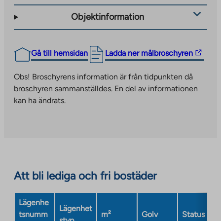
Objektinformation
The
Gå till hemsidan
Ladda ner målbroschyren
link
takes
Obs! Broschyrens information är från tidpunkten då
you
broschyren sammanställdes. En del av informationen
to
kan ha ändrats.
an
external
site.
Link
opens
in
Att bli lediga och fri bostäder
a
new
Lägenhe
tab
Lägenhet
tsnumm
m²
Golv
Status
styp